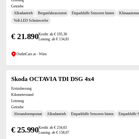
Leistung
Getriebe
Allradantrieb
Berganfahrassistent
Einparkhilfe Sensoren hinten
Klimaautoma
Voll-LED Scheinwerfer
€ 21.890
Kredit: ab € 195,30
Leasing: ab € 134,81
OutletCars.at - Wien
Skoda OCTAVIA TDI DSG 4x4
Erstzulassung
Kilometerstand
Leistung
Getriebe
Abstandstempomat
Allradantrieb
Einparkhilfe Sensoren hinten
Einparkhilfe 
€ 25.990
Kredit: ab € 234,65
Leasing: ab € 158,07