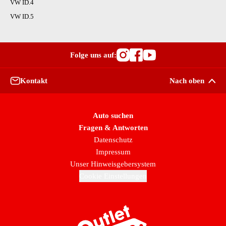
VW ID.4
VW ID.5
Folge uns auf:
Besuche OutletCars
Besuche OutletC
Besuche Outle
Kontakt
Nach oben
Auto suchen
Fragen & Antworten
Datenschutz
Impressum
Unser Hinweisgebersystem
Cookie Einstellungen
Zur Startseite