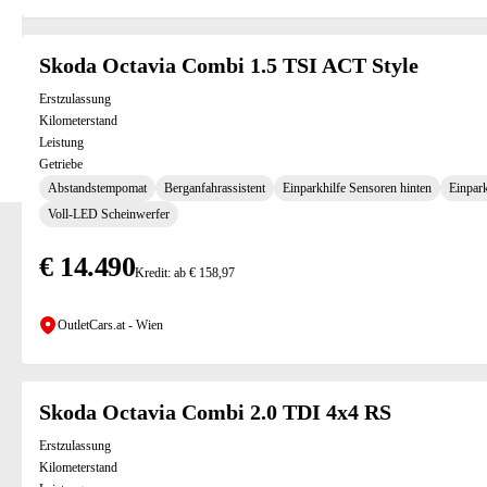
Skoda Octavia Combi 1.5 TSI ACT Style
Erstzulassung
Kilometerstand
Leistung
Getriebe
Abstandstempomat
Berganfahrassistent
Einparkhilfe Sensoren hinten
Einpark
Voll-LED Scheinwerfer
€ 14.490
Kredit: ab € 158,97
OutletCars.at - Wien
Skoda Octavia Combi 2.0 TDI 4x4 RS
Erstzulassung
Kilometerstand