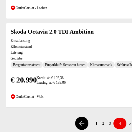
OutletCars.at - Leoben
Skoda Octavia 2.0 TDI Ambition
Erstzulassung
Kilometerstand
Leistung
Getriebe
Berganfahrassistent
Einparkhilfe Sensoren hinten
Klimaautomatik
Schlüssell
€ 20.990
Kredit: ab € 192,38
Leasing: ab € 133,06
OutletCars.at - Wels
1
2
3
4
5