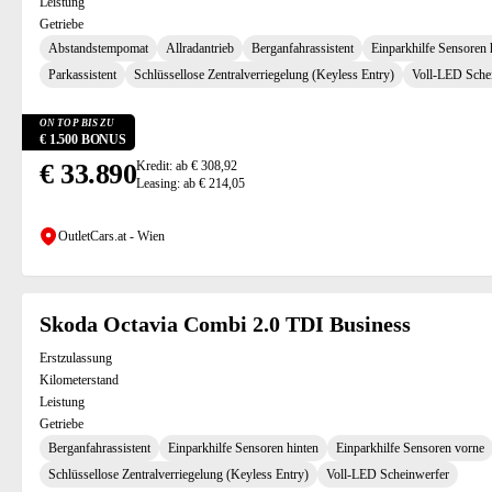
Leistung
Getriebe
Abstandstempomat
Allradantrieb
Berganfahrassistent
Einparkhilfe Sensoren 
Parkassistent
Schlüssellose Zentralverriegelung (Keyless Entry)
Voll-LED Sche
ON TOP BIS ZU
€ 1.500 BONUS
€ 33.890
Kredit: ab € 308,92
Leasing: ab € 214,05
OutletCars.at - Wien
Skoda Octavia Combi 2.0 TDI Business
Erstzulassung
Kilometerstand
Leistung
Getriebe
Berganfahrassistent
Einparkhilfe Sensoren hinten
Einparkhilfe Sensoren vorne
Schlüssellose Zentralverriegelung (Keyless Entry)
Voll-LED Scheinwerfer