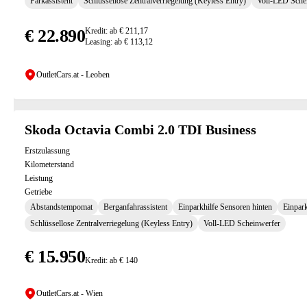
Parkassistent
Schlüssellose Zentralverriegelung (Keyless Entry)
Voll-LED Sche
€ 22.890
Kredit: ab € 211,17
Leasing: ab € 113,12
OutletCars.at - Leoben
Skoda Octavia Combi 2.0 TDI Business
Erstzulassung
Kilometerstand
Leistung
Getriebe
Abstandstempomat
Berganfahrassistent
Einparkhilfe Sensoren hinten
Einpark
Schlüssellose Zentralverriegelung (Keyless Entry)
Voll-LED Scheinwerfer
€ 15.950
Kredit: ab € 140
OutletCars.at - Wien