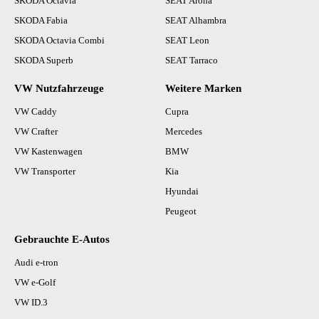
SKODA Octavia
SEAT Arona
SKODA Fabia
SEAT Alhambra
SKODA Octavia Combi
SEAT Leon
SKODA Superb
SEAT Tarraco
VW Nutzfahrzeuge
Weitere Marken
VW Caddy
Cupra
VW Crafter
Mercedes
VW Kastenwagen
BMW
VW Transporter
Kia
Hyundai
Peugeot
Gebrauchte E-Autos
Audi e-tron
VW e-Golf
VW ID.3