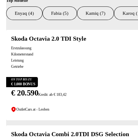
Top Modelle
Enyaq (4)
Fabia (5)
Kamiq (7)
Karoq (
Suchresultate
Skoda Octavia 2.0 TDI Style
Erstzulassung
Kilometerstand
Leistung
Getriebe
ON TOP BIS ZU
€ 1.000 BONUS
€ 20.590
Kredit: ab € 183,42
OutletCars.at - Leoben
Skoda Octavia Combi 2.0TDI DSG Selection