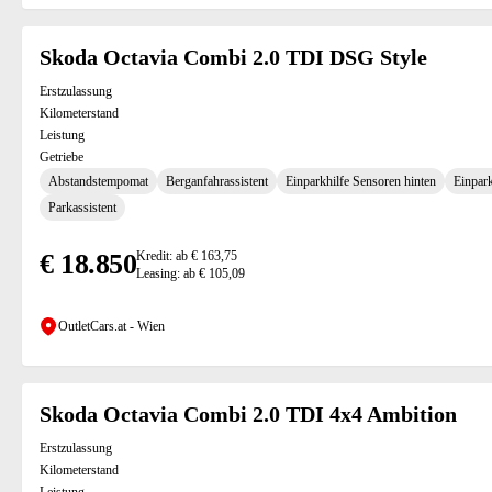
Skoda Octavia Combi 2.0 TDI DSG Style
Erstzulassung
Kilometerstand
Leistung
Getriebe
Abstandstempomat
Berganfahrassistent
Einparkhilfe Sensoren hinten
Einpark
Parkassistent
€ 18.850
Kredit: ab € 163,75
Leasing: ab € 105,09
OutletCars.at - Wien
Skoda Octavia Combi 2.0 TDI 4x4 Ambition
Erstzulassung
Kilometerstand