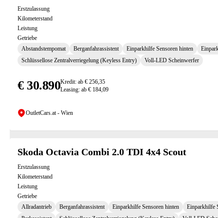
Erstzulassung
Kilometerstand
Leistung
Getriebe
Abstandstempomat
Berganfahrassistent
Einparkhilfe Sensoren hinten
Einpark
Schlüssellose Zentralverriegelung (Keyless Entry)
Voll-LED Scheinwerfer
€ 30.890
Kredit: ab € 256,35
Leasing: ab € 184,09
OutletCars.at - Wien
Skoda Octavia Combi 2.0 TDI 4x4 Scout
Erstzulassung
Kilometerstand
Leistung
Getriebe
Allradantrieb
Berganfahrassistent
Einparkhilfe Sensoren hinten
Einparkhilfe