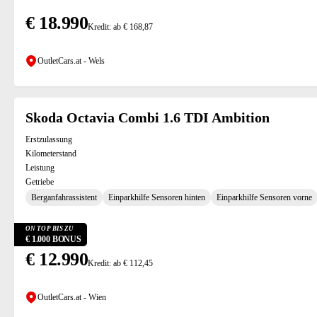
€ 18.990
Kredit: ab € 168,87
OutletCars.at - Wels
Skoda Octavia Combi 1.6 TDI Ambition
Erstzulassung
Kilometerstand
Leistung
Getriebe
Berganfahrassistent
Einparkhilfe Sensoren hinten
Einparkhilfe Sensoren vorne
ON TOP BIS ZU
€ 1.000 BONUS
€ 12.990
Kredit: ab € 112,45
OutletCars.at - Wien