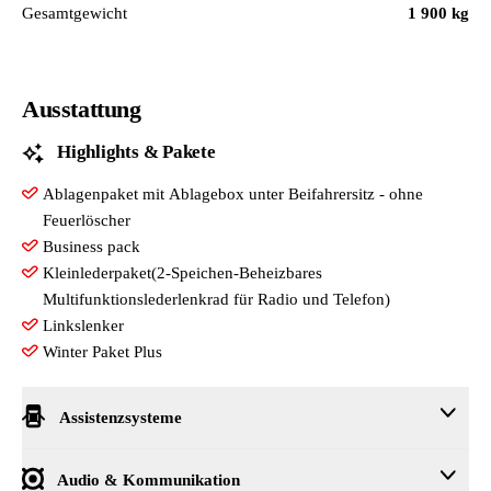
Gesamtgewicht
1 900 kg
Ausstattung
Highlights & Pakete
Ablagenpaket mit Ablagebox unter Beifahrersitz - ohne
Feuerlöscher
Business pack
Kleinlederpaket(2-Speichen-Beheizbares
Multifunktionslederlenkrad für Radio und Telefon)
Linkslenker
Winter Paket Plus
Assistenzsysteme
Ablenkungs- und Müdigkeitserkennung
Audio & Kommunikation