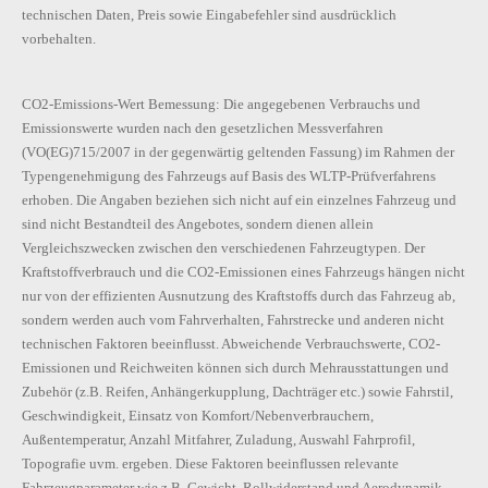
technischen Daten, Preis sowie Eingabefehler sind ausdrücklich
vorbehalten.
CO2-Emissions-Wert Bemessung: Die angegebenen Verbrauchs und
Emissionswerte wurden nach den gesetzlichen Messverfahren
(VO(EG)715/2007 in der gegenwärtig geltenden Fassung) im Rahmen der
Typengenehmigung des Fahrzeugs auf Basis des WLTP-Prüfverfahrens
erhoben. Die Angaben beziehen sich nicht auf ein einzelnes Fahrzeug und
sind nicht Bestandteil des Angebotes, sondern dienen allein
Vergleichszwecken zwischen den verschiedenen Fahrzeugtypen. Der
Kraftstoffverbrauch und die CO2-Emissionen eines Fahrzeugs hängen nicht
nur von der effizienten Ausnutzung des Kraftstoffs durch das Fahrzeug ab,
sondern werden auch vom Fahrverhalten, Fahrstrecke und anderen nicht
technischen Faktoren beeinflusst. Abweichende Verbrauchswerte, CO2-
Emissionen und Reichweiten können sich durch Mehrausstattungen und
Zubehör (z.B. Reifen, Anhängerkupplung, Dachträger etc.) sowie Fahrstil,
Geschwindigkeit, Einsatz von Komfort/Nebenverbrauchern,
Außentemperatur, Anzahl Mitfahrer, Zuladung, Auswahl Fahrprofil,
Topografie uvm. ergeben. Diese Faktoren beeinflussen relevante
Fahrzeugparameter wie z.B. Gewicht, Rollwiderstand und Aerodynamik