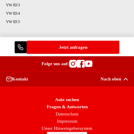
VW ID.3
VW ID.4
VW ID.5
Jetzt anfragen
Folge uns auf:
Besuche OutletCars
Besuche OutletC
Besuche Outle
Kontakt
Nach oben
Auto suchen
Fragen & Antworten
Datenschutz
Impressum
Unser Hinweisgebersystem