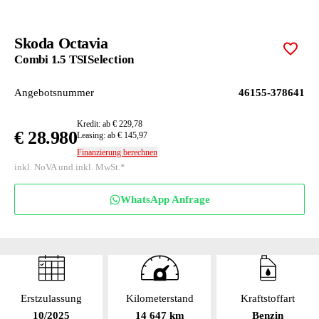
Skoda Octavia
Zur M
Combi 1.5 TSISelection
Angebotsnummer
46155-378641
Kredit: ab € 229,78
€ 28.980
Leasing: ab € 145,97
Finanzierung berechnen
inkl. NoVA und inkl. MwSt.*
WhatsApp Anfrage
Erstzulassung
Kilometerstand
Kraftstoffart
10/2025
14 647 km
Benzin