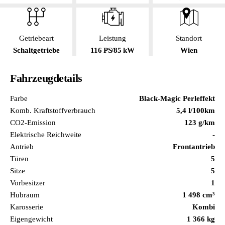
Getriebeart
Leistung
Standort
Schaltgetriebe
116 PS/85 kW
Wien
Fahrzeugdetails
Farbe
Black-Magic Perleffekt
Komb. Kraftstoffverbrauch
5,4 l/100km
CO2-Emission
123 g/km
Elektrische Reichweite
-
Antrieb
Frontantrieb
Türen
5
Sitze
5
Vorbesitzer
1
Hubraum
1 498 cm³
Karosserie
Kombi
Eigengewicht
1 366 kg