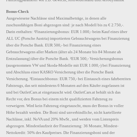
Bonus-Check
Ausgewiesene Nachlässe sind Maximalbeträge, in denen alle
zuschussfähigen Boni abgezogen sind: je nach Modell bis zu € 2.750,-.
Darin enthalten: ¹Finanzierungsbonus: EUR 1.000,- beim Kauf eines über
ALL UC (Porsche Austria) importierten Gebrauchtwagens bei Finanzierung
über die Porsche Bank. EUR 500,- bei Finanzierung eines
Gebrauchtwagens aller Marken (älter als 24 Monate bis 84 Monate ab
Erstzulassung) über die Porsche Bank. ²EUR 500,- Versicherungsbonus
(ausgenommen VW und Skoda-Modelle mit EUR 1.000,-) bei Finanzierung
und Abschluss einer KASKO Versicherung über die Porsche Bank
Versicherung. ³Eintauschbonus: EUR 750,- bei Eintausch eines fahrbereiten
Fahrzeugs, das seit mindestens 6 Monaten auf den Käufer zugelassen ist
und bei OutletCars.at eingetauscht wird. OutletCars.at behält sich das
Recht vor, den Bonus bei einem nicht qualifizierten Fahrzeug zu
verweigern. Wird kein Fahrzeug eingetauscht, muss der Bonus in voller
Höhe bezahlt werden. Die Boni sind unverbindliche, nicht kartellierte
Nachlässe, inkl. NoVA und 20% MwSt., und werden vom Listenpreis
abgezogen. Mindestlaufzeit der Finanzierung: 36 Monate, Mindest-
Nettokredit: 50% des Kaufpreises. Die Finanzierungsboni und der