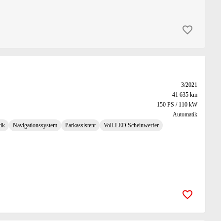
Zur Merk
3/2021
41 635 km
150 PS / 110 kW
Automatik
ik
Navigationssystem
Parkassistent
Voll-LED Scheinwerfer
Zur Merk