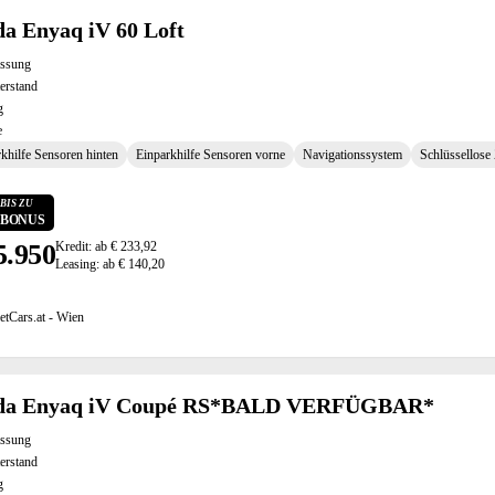
a Enyaq iV 60 Loft
assung
erstand
g
e
khilfe Sensoren hinten
Einparkhilfe Sensoren vorne
Navigationssystem
Schlüssellose 
BIS ZU
0 BONUS
5.950
Kredit: ab € 233,92
Leasing: ab € 140,20
etCars.at - Wien
da Enyaq iV Coupé RS*BALD VERFÜGBAR*
assung
erstand
g