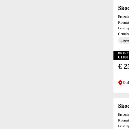
Notrad (28)
Skod
Notrufsystem (134)
Erstzul
Parkassistent (23)
Kilomet
Privacy Verglasung (112)
Leistun
Getrieb
Regensensor (127)
Einpar
Reifendruckkontrollsystem (135)
Rückbank geteilt umklappbar (132)
ON TOP 
Rückfahrkamera (79)
€ 1.00
Scheinwerferreinigung (69)
€ 2
Schlüssellose Zentralverriegelung (Keyless Entry) (101)
Seitenairbags (135)
Seitenspiegel automatisch abblendend (101)
Outl
Seitenspiegel beheizbar (130)
Seitenspiegel elektrisch anklappbar (114)
Servolenkung (135)
Sko
Sitzheizung hinten (34)
Erstzul
Sitzheizung vorne (122)
Kilomet
Sommerreifen (24)
Leistun