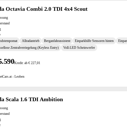
a Octavia Combi 2.0 TDI 4x4 Scout
assung
erstand
g
e
ndstempomat
Allradantrieb
Berganfahrassistent
Einparkhilfe Sensoren hinten
Einpar
sellose Zentralverriegelung (Keyless Entry)
Voll-LED Scheinwerfer
5.590
Kredit: ab € 227,01
etCars.at - Leoben
a Scala 1.6 TDI Ambition
assung
erstand
g
e