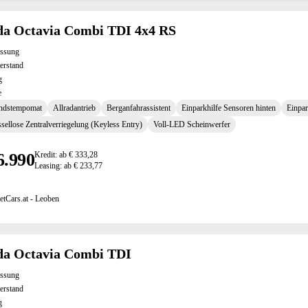
da Octavia Combi TDI 4x4 RS
assung
erstand
g
e
ndstempomat
Allradantrieb
Berganfahrassistent
Einparkhilfe Sensoren hinten
Einpar
sellose Zentralverriegelung (Keyless Entry)
Voll-LED Scheinwerfer
6.990
Kredit: ab € 333,28
Leasing: ab € 233,77
etCars.at - Leoben
da Octavia Combi TDI
assung
erstand
g