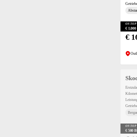
Einparkhilfe Sensoren hinten (132)
Getrieb
Einparkhilfe Sensoren vorne (112)
Absta
Elektrische Fensterheber hinten (96)
Elektrische Fensterheber vorne (135)
ON TOP 
€ 1.00
Elektrische Heckklappe (30)
€ 1
Elektrische Seitenspiegel (131)
Elektrische Sitzeinstellung vorne (37)
Elektrisches Bremssystem (EBS) (18)
Outl
Elektronische Parkbremse (32)
ESP (135)
Fahrerairbag (135)
Skod
Fernlichtassistent (47)
Erstzul
Geschwindigkeitsbegrenzer (126)
Kilomet
Head-up Display (23)
Leistun
Heckklappe (20)
Getrieb
Höhenverstellbarer Fahrersitz (114)
Bergan
Induktionsladen für Smartphones (83)
ON TOP 
Innenspiegel automatisch abblendend (127)
€ 500
iPad/iPod-Anschluss (96)