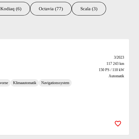
Kodiaq (6)
Octavia (77)
Scala (3)
3/2023
117 243 km
150 PS / 110 kW
Automatik
 vorne
Klimaautomatik
Navigationssystem
Zur Merk