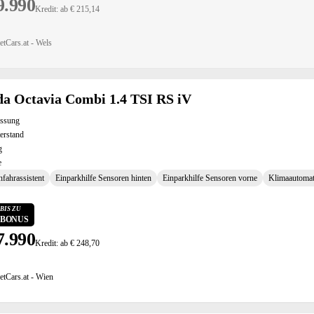
9.990
Kredit: ab € 215,14
etCars.at - Wels
a Octavia Combi 1.4 TSI RS iV
assung
erstand
g
e
fahrassistent
Einparkhilfe Sensoren hinten
Einparkhilfe Sensoren vorne
Klimaautomat
BIS ZU
0 BONUS
7.990
Kredit: ab € 248,70
etCars.at - Wien