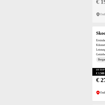
€ 1
Isofix hinten (122)
Klimaautomatik (68)
Outl
Kopfairbag (124)
Kurvenlicht (22)
Ladeboden variabel (40)
LED-Tagfahrlicht (118)
Skod
Lederlenkrad (117)
Erstzul
Leichtmetall-Felgen (116)
Kilomet
Lenkrad-Schaltwippen (77)
Leistun
Lichtsensor (Abblendassistent) (130)
Getrieb
Bergan
Lordosenstütze (126)
Mittelarmlehne (131)
ON TOP 
MP3 fähiges Radio (101)
€ 1.50
Müdigkeitswarnsystem (121)
€ 2
Multifunktionslenkrad (129)
Musikstreaming (115)
Outl
Navigationssystem (105)
Nebelscheinwerfer (96)
Notbremsassistent (123)