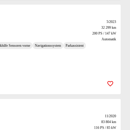
5/2023
32 299 km
200 PS / 147 kW
Automatik
khilfe Sensoren vorne
Navigationssystem
Parkassistent
Zur Merk
11/2020
83 804 km
116 PS / 85 kW