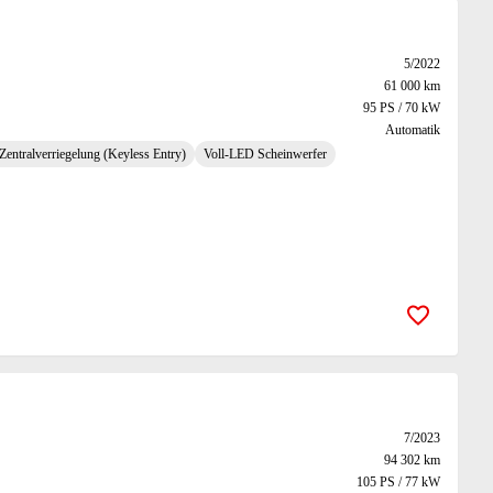
5/2022
61 000 km
95 PS / 70 kW
Automatik
Zentralverriegelung (Keyless Entry)
Voll-LED Scheinwerfer
Zur Merk
7/2023
94 302 km
105 PS / 77 kW