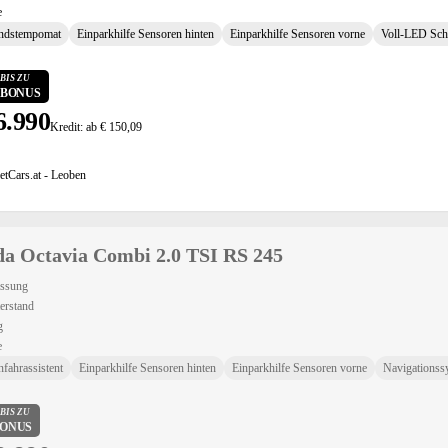
e
ndstempomat
Einparkhilfe Sensoren hinten
Einparkhilfe Sensoren vorne
Voll-LED Sch
BIS ZU
0 BONUS
6.990
Kredit: ab € 150,09
etCars.at - Leoben
a Octavia Combi 2.0 TSI RS 245
assung
erstand
g
e
fahrassistent
Einparkhilfe Sensoren hinten
Einparkhilfe Sensoren vorne
Navigationss
BIS ZU
 BONUS