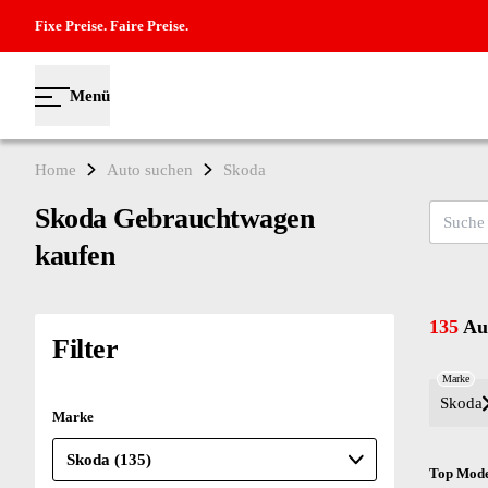
Fixe Preise. Faire Preise.
Menü
Home
Auto suchen
Skoda
Skoda Gebrauchtwagen
Suche na
kaufen
135
Aut
Filter
Marke
Skoda
Marke
Top Mode