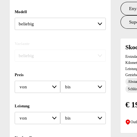
Eny
Modell
Sup
Suchresu
Variante
Skod
Erstzul
Kilomet
Leistun
Preis
Getrieb
Absta
von
bis
Schlüs
€ 1
Leistung
von
bis
Outl