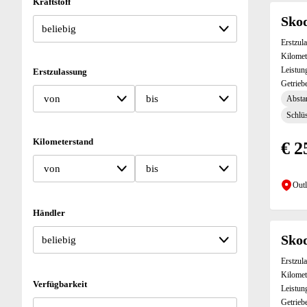
Kraftstoff
Skod
Erstzul
Kilomet
Leistun
Erstzulassung
Getrieb
von
bis
Absta
Schlüs
Kilometerstand
€ 2
von
bis
Outl
Händler
Skod
Erstzul
Kilomet
Verfügbarkeit
Leistun
Getrieb