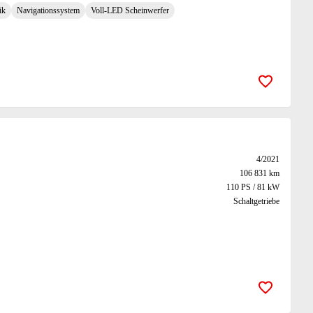
ik
Navigationssystem
Voll-LED Scheinwerfer
Zur Merk
4/2021
106 831 km
110 PS / 81 kW
Schaltgetriebe
Zur Merk