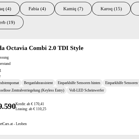
aq (4)
Fabia (4)
Kamiq (7)
Karoq (15)
erb (19)
ltate
a Octavia Combi 2.0 TDI Style
assung
erstand
g
e
ndstempomat
Berganfahrassistent
Einparkhilfe Sensoren hinten
Einparkhilfe Sensoren
sellose Zentralverriegelung (Keyless Entry)
Voll-LED Scheinwerfer
9.590
Kredit: ab € 170,41
Leasing: ab € 110,25
etCars.at - Leoben