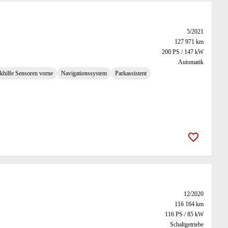
5/2021
127 971 km
200 PS / 147 kW
Automatik
khilfe Sensoren vorne
Navigationssystem
Parkassistent
Zur Merk
12/2020
116 164 km
116 PS / 85 kW
Schaltgetriebe