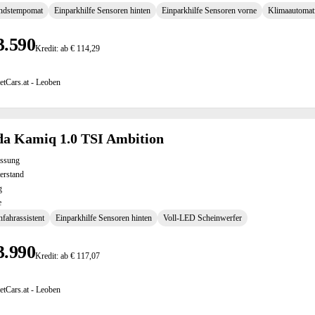
ndstempomat
Einparkhilfe Sensoren hinten
Einparkhilfe Sensoren vorne
Klimaautomat
3.590
Kredit: ab € 114,29
etCars.at - Leoben
da Kamiq 1.0 TSI Ambition
assung
erstand
g
e
fahrassistent
Einparkhilfe Sensoren hinten
Voll-LED Scheinwerfer
3.990
Kredit: ab € 117,07
etCars.at - Leoben