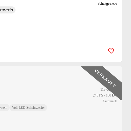
Schaltgetriebe
einwerfer
Zur Merk
4/2019
113 000 km
245 PS / 180 kW
Automatik
ystem
Voll-LED Scheinwerfer