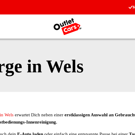
K
Zur Startseite
ge in Wels
 in Wels
erwartet Dich neben einer
erstklassigen Auswahl an Gebrauc
stbedienungs-Innenreinigung.
auch dein
E-Auto laden
oder einfach eine entspannte Pause bei einer
Ta