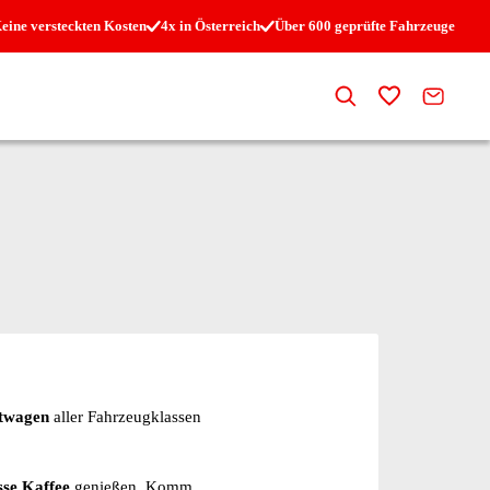
eine versteckten Kosten
4x in Österreich
Über 600 geprüfte Fahrzeuge
Suche
Zur Merkli
Kontak
htwagen
aller Fahrzeugklassen
sse Kaffee
genießen. Komm