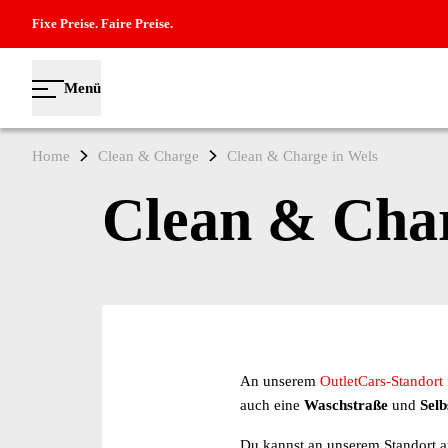
Fixe Preise. Faire Preise.
Menü
Home
Clean & Charge
Clean & Charge in Wels
Clean & Char
An unserem
OutletCars-Standort
auch eine
Waschstraße
und
Selb
Du kannst an unserem Standort 