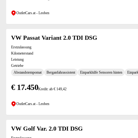
OutletCars.at - Leoben
VW Passat Variant 2.0 TDI DSG
Erstzulassung
Kilometerstand
Leistung
Getriebe
Abstandstempomat
Berganfahrassistent
Einparkhilfe Sensoren hinten
Einpark
46)
€ 17.450
Kredit: ab € 149,42
OutletCars.at - Leoben
VW Golf Var. 2.0 TDI DSG