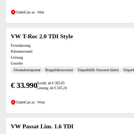
OutletCars.at - Wels
VW T-Roc 2.0 TDI Style
Erstzulassung
Kilometerstand
Leistung
Getriebe
Abstandstempomat
Berganfahrassistent
Einparkhilfe Sensoren hinten
Einpark
€ 33.990
Kredit: ab € 305,05
Leasing: ab € 245,24
OutletCars.at - Wien
VW Passat Lim. 1.6 TDI