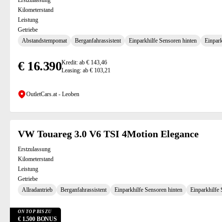
Erstzulassung
Kilometerstand
Leistung
Getriebe
Abstandstempomat
Berganfahrassistent
Einparkhilfe Sensoren hinten
Einpark
€ 16.390
Kredit: ab € 143,46
Leasing: ab € 103,21
OutletCars.at - Leoben
VW Touareg 3.0 V6 TSI 4Motion Elegance
Erstzulassung
Kilometerstand
Leistung
Getriebe
Allradantrieb
Berganfahrassistent
Einparkhilfe Sensoren hinten
Einparkhilfe
ON TOP BIS ZU
€ 1.500 BONUS