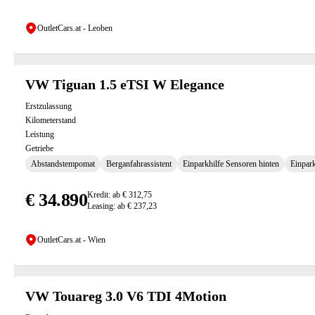
OutletCars.at - Leoben
VW Tiguan 1.5 eTSI W Elegance
Erstzulassung
Kilometerstand
Leistung
Getriebe
Abstandstempomat
Berganfahrassistent
Einparkhilfe Sensoren hinten
Einpark
€ 34.890
Kredit: ab € 312,75
Leasing: ab € 237,23
OutletCars.at - Wien
VW Touareg 3.0 V6 TDI 4Motion