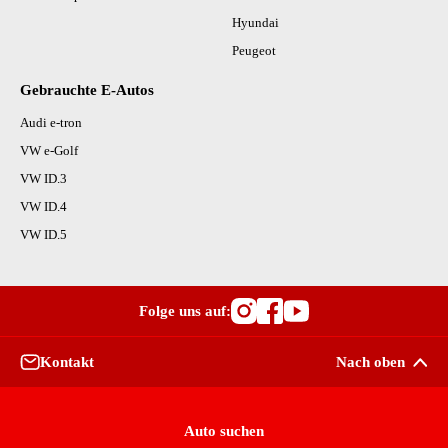
Hyundai
Peugeot
Gebrauchte E-Autos
Audi e-tron
VW e-Golf
VW ID.3
VW ID.4
VW ID.5
Folge uns auf:
Besuche OutletCars
Besuche OutletC
Besuche Outle
Kontakt
Nach oben
Auto suchen