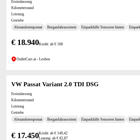
Erstzulassung
Kilometerstand
Leistung
Getriebe
Abstandstempomat
Berganfahrassistent
Einparkhilfe Sensoren hinten
Einpark
€ 18.940
Kredit: ab € 168
OutletCars.at - Leoben
VW Passat Variant 2.0 TDI DSG
Erstzulassung
Kilometerstand
Leistung
Getriebe
Abstandstempomat
Berganfahrassistent
Einparkhilfe Sensoren hinten
Einpark
€ 17.450
Kredit: ab € 149,42
Leasing: ab € 82,87