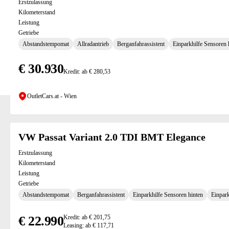
Erstzulassung
Kilometerstand
Leistung
Getriebe
Abstandstempomat
Allradantrieb
Berganfahrassistent
Einparkhilfe Sensoren 
€ 30.930
Kredit: ab € 280,53
OutletCars.at - Wien
VW Passat Variant 2.0 TDI BMT Elegance
Erstzulassung
Kilometerstand
Leistung
Getriebe
Abstandstempomat
Berganfahrassistent
Einparkhilfe Sensoren hinten
Einpark
€ 22.990
Kredit: ab € 201,75
Leasing: ab € 117,71