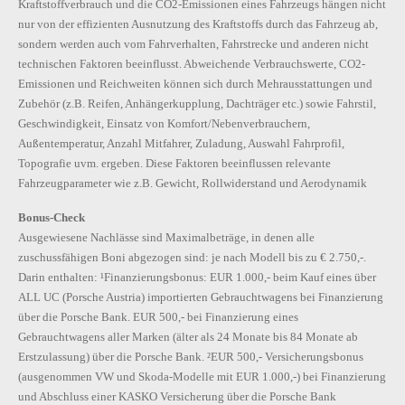
Kraftstoffverbrauch und die CO2-Emissionen eines Fahrzeugs hängen nicht
nur von der effizienten Ausnutzung des Kraftstoffs durch das Fahrzeug ab,
sondern werden auch vom Fahrverhalten, Fahrstrecke und anderen nicht
technischen Faktoren beeinflusst. Abweichende Verbrauchswerte, CO2-
Emissionen und Reichweiten können sich durch Mehrausstattungen und
Zubehör (z.B. Reifen, Anhängerkupplung, Dachträger etc.) sowie Fahrstil,
Geschwindigkeit, Einsatz von Komfort/Nebenverbrauchern,
Außentemperatur, Anzahl Mitfahrer, Zuladung, Auswahl Fahrprofil,
Topografie uvm. ergeben. Diese Faktoren beeinflussen relevante
Fahrzeugparameter wie z.B. Gewicht, Rollwiderstand und Aerodynamik
Bonus-Check
Ausgewiesene Nachlässe sind Maximalbeträge, in denen alle
zuschussfähigen Boni abgezogen sind: je nach Modell bis zu € 2.750,-.
Darin enthalten: ¹Finanzierungsbonus: EUR 1.000,- beim Kauf eines über
ALL UC (Porsche Austria) importierten Gebrauchtwagens bei Finanzierung
über die Porsche Bank. EUR 500,- bei Finanzierung eines
Gebrauchtwagens aller Marken (älter als 24 Monate bis 84 Monate ab
Erstzulassung) über die Porsche Bank. ²EUR 500,- Versicherungsbonus
(ausgenommen VW und Skoda-Modelle mit EUR 1.000,-) bei Finanzierung
und Abschluss einer KASKO Versicherung über die Porsche Bank