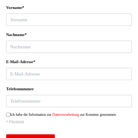
verstärkt Plus
Vorname*
Vorbereitung We Connect/We Connect Plus
Zentralverr."Keyless Advanced" + Safes.
Nachname*
E-Mail-Adresse*
Telefonnummer
Ich habe die Information zur
Datenverarbeitung
zur Kenntnis genommen.
* Pflichtfeld