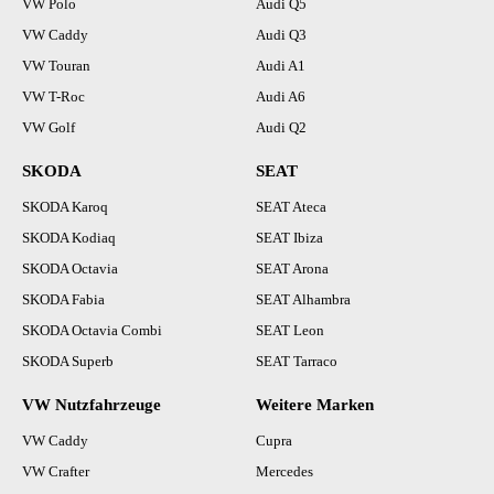
VW Polo
Audi Q5
VW Caddy
Audi Q3
VW Touran
Audi A1
VW T-Roc
Audi A6
VW Golf
Audi Q2
SKODA
SEAT
SKODA Karoq
SEAT Ateca
SKODA Kodiaq
SEAT Ibiza
SKODA Octavia
SEAT Arona
SKODA Fabia
SEAT Alhambra
SKODA Octavia Combi
SEAT Leon
SKODA Superb
SEAT Tarraco
VW Nutzfahrzeuge
Weitere Marken
VW Caddy
Cupra
VW Crafter
Mercedes