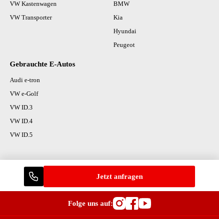
VW Kastenwagen
BMW
VW Transporter
Kia
Hyundai
Peugeot
Gebrauchte E-Autos
Audi e-tron
VW e-Golf
VW ID.3
VW ID.4
VW ID.5
Jetzt anfragen
Folge uns auf:
Besuche OutletCars
Besuche OutletC
Besuche Outle