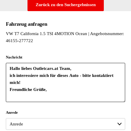
Schlüssel (2 Stück)
Zurück zu den Suchergebnissen
Schlüssel (4 Stück)
Schubladen im Fahrer- und Fahrgastraum
Fahrzeug anfragen
Servoschließung mit Innenbetätigung
Sitz Fahrer/Beifahrer
VW T7 California 1.5 TSI 4MOTION Ocean | Angebotsnummer:
Sitz Fahrer/Beifahrer
46155-277722
Sitz Fahrer/Beifahrer drehbar
Sitzbezüge Bi-Color "ArtVelours"
Nachricht
Sommerküche
Sommerküche in Platin Sandwick
Sprachsteuerung plus ICC
Standheizung Camper für Dauerbetrieb
Steckdose 230 V mit Wechselrichter
Tankvolumen 45 Liter
Tire Mobility Set Reifendichtmittel und Kompressor
Transportschutzmaßnahmen
Anrede
USB-C-Schnittstelle vorne & hinten
Verdunklungssystem Plus
VerpflichtendeErstzulassung bis 31.12.25