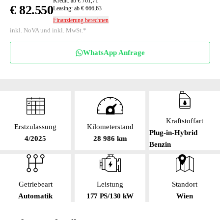
Kredit: ab € 761,71
€ 82.550
Leasing: ab € 666,63
Finanzierung berechnen
inkl. NoVA und inkl. MwSt.*
WhatsApp Anfrage
Kraftstoffart
Erstzulassung
Kilometerstand
Plug-in-Hybrid
4/2025
28 986 km
Benzin
Getriebeart
Leistung
Standort
Automatik
177 PS/130 kW
Wien