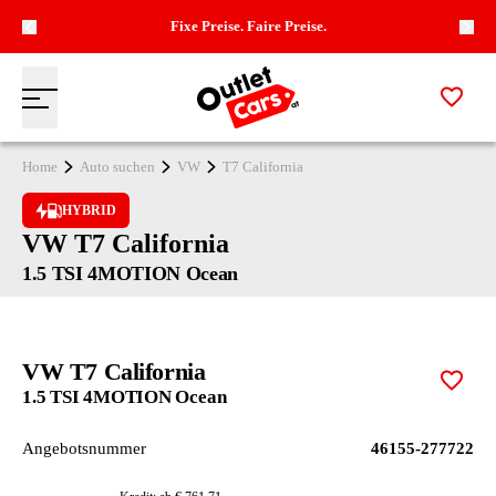
Fixe Preise. Faire Preise.
Zur M
Menü
Zur Startseite
Home
Auto suchen
VW
T7 California
HYBRID
VW T7 California
1.5 TSI 4MOTION Ocean
VW T7 California
Zur M
1.5 TSI 4MOTION Ocean
Angebotsnummer
46155-277722