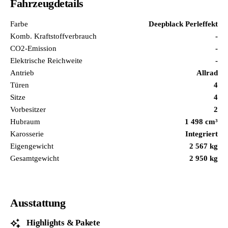
Fahrzeugdetails
Farbe
Deepblack Perleffekt
Komb. Kraftstoffverbrauch
-
CO2-Emission
-
Elektrische Reichweite
-
Antrieb
Allrad
Türen
4
Sitze
4
Vorbesitzer
2
Hubraum
1 498 cm³
Karosserie
Integriert
Eigengewicht
2 567 kg
Gesamtgewicht
2 950 kg
Ausstattung
Highlights & Pakete