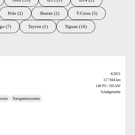
Golf (35)
ID.3 (1)
ID.4 (2)
Polo (2)
Sharan (2)
T-Cross (5)
go (7)
Tayron (1)
Tiguan (16)
6/2021
117 844 km
140 PS / 103 kW
Schaltgetriebe
 vorne
Navigationssystem