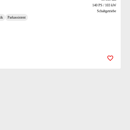
140 PS / 103 kW
Schaltgetriebe
ik
Parkassistent
Zur Merk