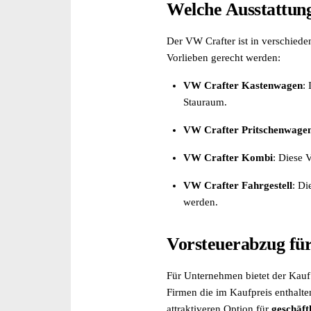
Hochdach (2)
Welche Ausstattung
Holzboden (1)
Innenspiegel automatisch abblendend (1)
Der VW Crafter ist in verschiede
iPad/iPod-Anschluss (3)
Vorlieben gerecht werden:
Klimaanlage (manuell) (2)
VW Crafter Kastenwagen
:
Klimaautomatik (1)
Stauraum.
Kompressor (1)
LED-Tagfahrlicht (1)
VW Crafter Pritschenwage
Lichtsensor (Abblendassistent) (3)
Mittelarmlehne (1)
VW Crafter Kombi
: Diese 
MP3 fähiges Radio (1)
VW Crafter Fahrgestell
: Di
Multifunktionslenkrad (1)
werden.
Musikstreaming (1)
Navigationssystem (1)
Notbremsassistent (1)
Vorsteuerabzug fü
Notrufsystem (2)
Parkassistent (1)
Für Unternehmen bietet der Kauf
Privacy Verglasung (2)
Firmen die im Kaufpreis enthalt
Radio (2)
attraktiveren Option für
geschäft