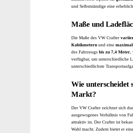
Regensensor (2)
und Selbstständige eine erheblich
Reserverad (2)
Rückfahrkamera (1)
Maße und Ladeflä
Schiebetür (2)
Schiebetür rechts (2)
Die Maße des VW Crafter
variie
Seitenspiegel beheizbar (3)
Kubikmetern
und eine
maximale
Seitenspiegel elektrisch anklappbar (1)
des Fahrzeugs
bis zu 7,4 Meter
,
Servolenkung (3)
verfügbar, um unterschiedliche La
Sitzheizung vorne (1)
unterschiedlichste Transportaufg
Sommerreifen (2)
Sprachsteuerung (2)
Spurwechselassistent (1)
Wie unterscheidet 
Start/Stop-Automatik (3)
Markt?
Tagfahrlicht (2)
Tempomat (2)
Der VW Crafter zeichnet sich du
Touchscreen (3)
ausgewogenes Verhältnis von Fah
Traktionskontrolle (3)
attraktiv ist. Der Crafter ist bek
Trennwand (3)
Wahl macht. Zudem bietet er eine 
Uhr & Drehzahlmesser (3)