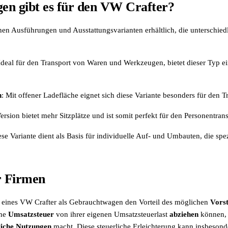
en gibt es für den VW Crafter?
nen Ausführungen und Ausstattungsvarianten erhältlich, die unterschi
 Ideal für den Transport von Waren und Werkzeugen, bietet dieser Typ e
n
: Mit offener Ladefläche eignet sich diese Variante besonders für den T
Version bietet mehr Sitzplätze und ist somit perfekt für den Personentran
ese Variante dient als Basis für individuelle Auf- und Umbauten, die sp
r Firmen
 eines VW Crafter als Gebrauchtwagen den Vorteil des möglichen
Vors
ene
Umsatzsteuer
von ihrer eigenen Umsatzsteuerlast
abziehen
können, 
liche Nutzungen
macht. Diese steuerliche Erleichterung kann insbesond