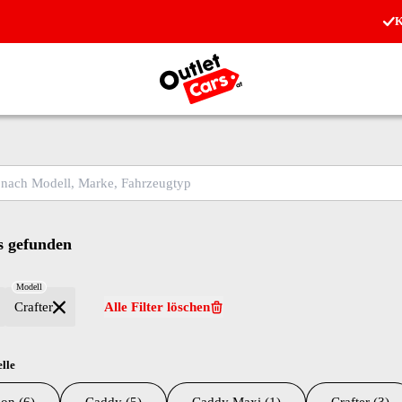
K
Zur Startseite
ch Modell, Marke, Fahrzeugtyp
 gefunden
Modell
Crafter
Alle Filter löschen
lle