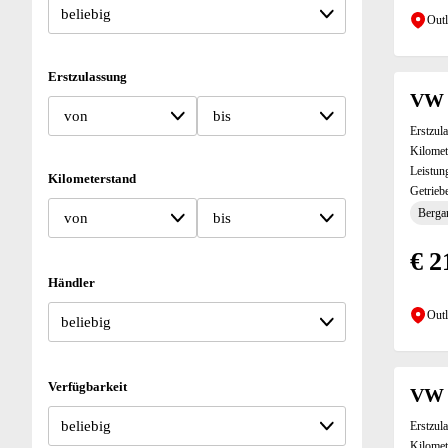
Outl
Erstzulassung
VW 
von
bis
Erstzul
Kilomet
Leistun
Kilometerstand
Getrieb
Bergan
von
bis
€ 2
Händler
Outl
Verfügbarkeit
VW C
Erstzul
Kilomet