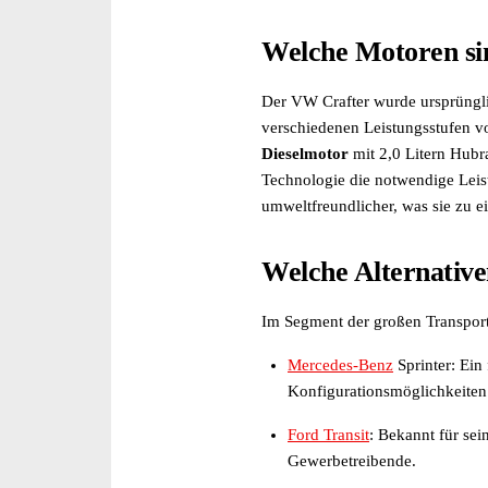
Umklappbarer Beifahrersitz (1)
Welche Motoren si
USB-Anschluss (3)
Verkleidung (2)
Voll-LED Scheinwerfer (1)
Der VW Crafter wurde ursprüngl
Wärmeschutzverglasung (3)
verschiedenen Leistungsstufen vo
Wegfahrsperre (3)
Dieselmotor
mit 2,0 Litern Hubr
Zentralverriegelung (3)
Technologie die notwendige Leis
Zentralverriegelung mit Funkfernbedienung (3)
umweltfreundlicher, was sie zu ei
Welche Alternativ
Im Segment der großen Transport
Mercedes-Benz
Sprinter: Ein 
Konfigurationsmöglichkeiten
Ford Transit
: Bekannt für sei
Gewerbetreibende.