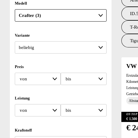
Arte
Modell
ID.5
T-R
Variante
Tigu
Suchresu
VW 
Preis
Erstzul
von
bis
Kilomet
Leistun
Getrieb
Leistung
Absta
von
bis
ON TOP 
€ 1.50
€ 2
Kraftstoff