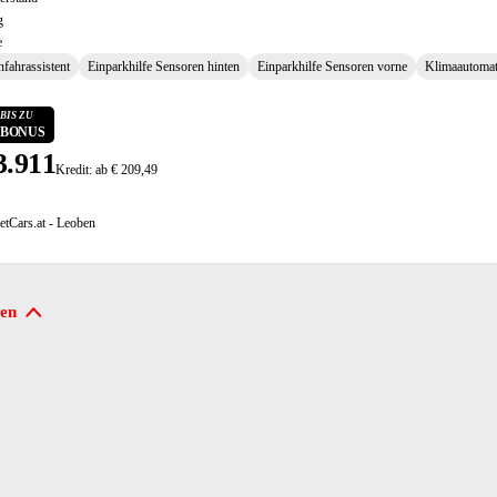
g
e
fahrassistent
Einparkhilfe Sensoren hinten
Einparkhilfe Sensoren vorne
Klimaautomat
BIS ZU
0 BONUS
3.911
Kredit: ab € 209,49
etCars.at - Leoben
en