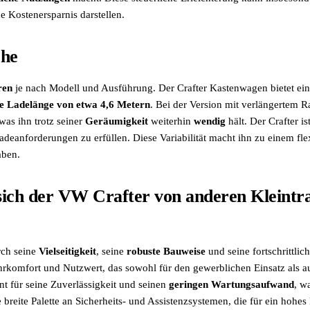
e Kostenersparnis darstellen.
che
ren
je nach Modell und Ausführung. Der Crafter Kastenwagen bietet ei
 Ladelänge von etwa 4,6 Metern
. Bei der Version mit verlängertem 
 was ihn trotz seiner
Geräumigkeit
weiterhin
wendig
hält. Der Crafter i
deanforderungen zu erfüllen. Diese Variabilität macht ihn zu einem flex
aben.
sich der VW Crafter von anderen Kleint
rch seine
Vielseitigkeit
, seine
robuste
Bauweise
und seine fortschrittlic
rkomfort und Nutzwert, das sowohl für den gewerblichen Einsatz als a
annt für seine Zuverlässigkeit und seinen
geringen
Wartungsaufwand
, w
breite Palette an Sicherheits- und Assistenzsystemen, die für ein hohes