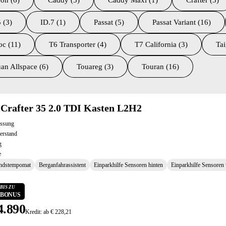
on (6)
Caddy (5)
Caddy Maxi (1)
Crafter (3)
 (3)
ID.7 (1)
Passat (5)
Passat Variant (16)
oc (11)
T6 Transporter (4)
T7 California (3)
Tai
an Allspace (6)
Touareg (3)
Touran (16)
ltate
Crafter 35 2.0 TDI Kasten L2H2
assung
erstand
g
e
ndstempomat
Berganfahrassistent
Einparkhilfe Sensoren hinten
Einparkhilfe Sensoren
BIS ZU
0 BONUS
4.890
Kredit: ab € 228,21