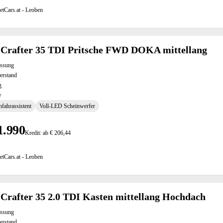
etCars.at - Leoben
Crafter 35 TDI Pritsche FWD DOKA mittellang
assung
erstand
g
e
fahrassistent
Voll-LED Scheinwerfer
1.990
Kredit: ab € 206,44
etCars.at - Leoben
rafter 35 2.0 TDI Kasten mittellang Hochdach
assung
erstand