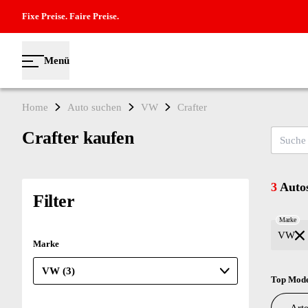
Fixe Preise. Faire Preise.
Menü
Home
Auto suchen
VW
Crafter
Crafter kaufen
Suche na
3
Autos
Filter
Marke
VW
Marke
Top Mode