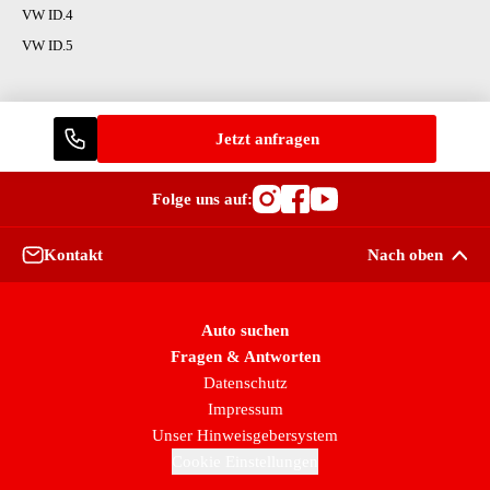
VW ID.4
VW ID.5
Jetzt anfragen
Folge uns auf:
Besuche OutletCars
Besuche OutletC
Besuche Outle
Kontakt
Nach oben
Auto suchen
Fragen & Antworten
Datenschutz
Impressum
Unser Hinweisgebersystem
Cookie Einstellungen