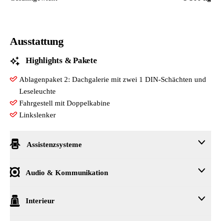
Ausstattung
Highlights & Pakete
Ablagenpaket 2: Dachgalerie mit zwei 1 DIN-Schächten und
Leseleuchte
Fahrgestell mit Doppelkabine
Linkslenker
Assistenzsysteme
Berganfahrassistent
Audio & Kommunikation
Geschwindigkeitsregelanlage inkl. Geschwindigkeitsbegrenzer
Notrufsystem eCall
4 Lautsprecher: 2 Hochtöner - 2 Tieftöner
Interieur
Car-Net App-Connect