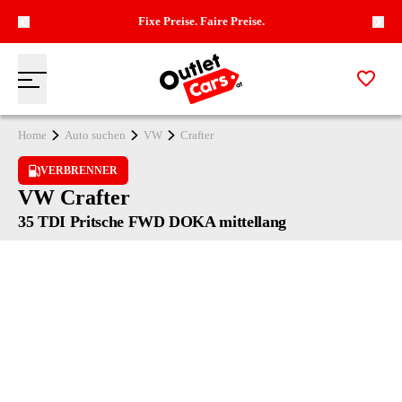
Fixe Preise. Faire Preise.
Zur M
Menü
Zur Startseite
Home
Auto suchen
VW
Crafter
VERBRENNER
VW Crafter
35 TDI Pritsche FWD DOKA mittellang