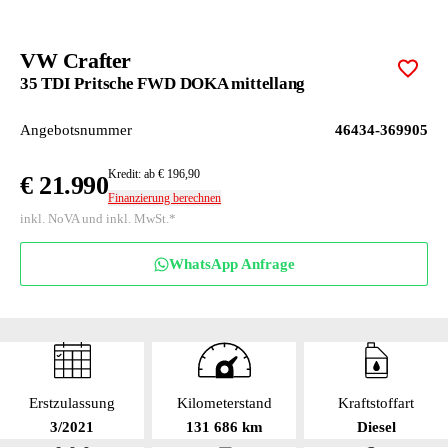
VW Crafter
Zur M
35 TDI Pritsche FWD DOKA mittellang
Angebotsnummer
46434-369905
Kredit: ab € 196,90
€ 21.990
Finanzierung berechnen
inkl. NoVA und inkl. MwSt.*
WhatsApp Anfrage
Erstzulassung
Kilometerstand
Kraftstoffart
3/2021
131 686 km
Diesel