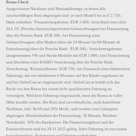
Bonus-Check
Ausgewiesene Nachlässe sind Maximalbeträge, in denen alle
zuschussfähigen Boni abgezogen sind: je nach Modell bis zu € 2.750,-.
Darin enthalten: ¹Finanzierungsbonus: EUR 1.000,- beim Kauf eines über
ALL UC (Porsche Austria) importierten Gebrauchtwagens bei Finanzierung
über die Porsche Bank. EUR 500,- bei Finanzierung eines
Gebrauchtwagens aller Marken (älter als 24 Monate bis 84 Monate ab
Erstzulassung) über die Porsche Bank. ²EUR 500,- Versicherungsbonus
(ausgenommen VW und Skoda-Modelle mit EUR 1.000,-) bei Finanzierung
und Abschluss einer KASKO Versicherung über die Porsche Bank
Versicherung. ³Eintauschbonus: EUR 750,- bei Eintausch eines fahrbereiten
Fahrzeugs, das seit mindestens 6 Monaten auf den Käufer zugelassen ist
und bei OutletCars.at eingetauscht wird. OutletCars.at behält sich das
Recht vor, den Bonus bei einem nicht qualifizierten Fahrzeug zu
verweigern. Wird kein Fahrzeug eingetauscht, muss der Bonus in voller
Höhe bezahlt werden. Die Boni sind unverbindliche, nicht kartellierte
Nachlässe, inkl. NoVA und 20% MwSt., und werden vom Listenpreis
abgezogen. Mindestlaufzeit der Finanzierung: 36 Monate, Mindest-
Nettokredit: 50% des Kaufpreises. Die Finanzierungsboni und der
Eintauschbonus sind bis 28.11.2025 gültig. Jedes Fahrzeug ist nur einmal
bonusberechtigt. Änderungen und Irrtümer vorbehalten.