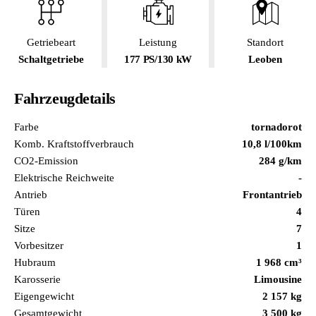
Getriebeart
Leistung
Standort
Schaltgetriebe
177 PS/130 kW
Leoben
Fahrzeugdetails
Farbe
tornadorot
Komb. Kraftstoffverbrauch
10,8 l/100km
CO2-Emission
284 g/km
Elektrische Reichweite
-
Antrieb
Frontantrieb
Türen
4
Sitze
7
Vorbesitzer
1
Hubraum
1 968 cm³
Karosserie
Limousine
Eigengewicht
2 157 kg
Gesamtgewicht
3 500 kg