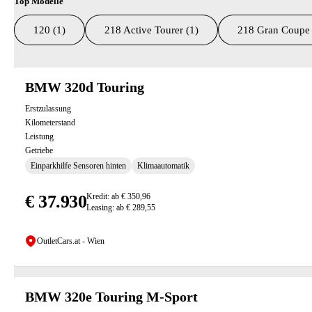
Top Modelle
120 (1)
218 Active Tourer (1)
218 Gran Coupe 
Suchresultate
BMW 320d Touring
Erstzulassung
Kilometerstand
Leistung
Getriebe
Einparkhilfe Sensoren hinten
Klimaautomatik
€ 37.930
Kredit: ab € 350,96
Leasing: ab € 289,55
OutletCars.at - Wien
BMW 320e Touring M-Sport