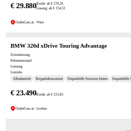
€ 29.880
Kredit: ab € 270,26
Leasing: ab € 154,53
OutletCars.at - Wien
BMW 320d xDrive Touring Advantage
Erstzulassung
Kilometerstand
Leistung
Getriebe
Allradantrieb
Berganfahrassistent
Einparkhilfe Sensoren hinten
Einparkhilfe
€ 23.490
Kredit: ab € 215,83
OutletCars.at - Leoben