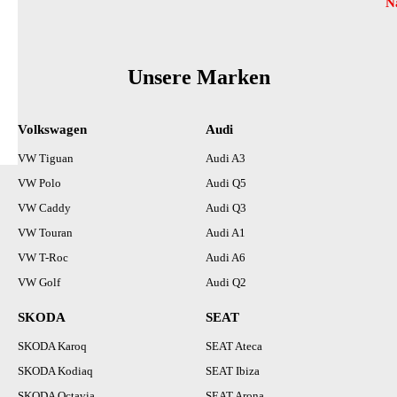
N
Unsere Marken
Volkswagen
Audi
VW Tiguan
Audi A3
VW Polo
Audi Q5
VW Caddy
Audi Q3
VW Touran
Audi A1
VW T-Roc
Audi A6
VW Golf
Audi Q2
SKODA
SEAT
SKODA Karoq
SEAT Ateca
SKODA Kodiaq
SEAT Ibiza
SKODA Octavia
SEAT Arona