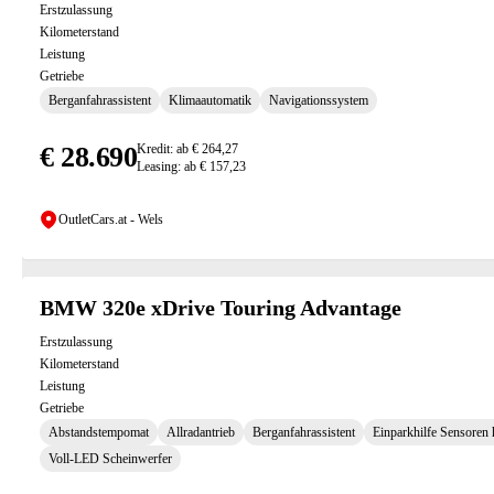
Erstzulassung
Kilometerstand
Leistung
Getriebe
Berganfahrassistent
Klimaautomatik
Navigationssystem
€ 28.690
Kredit: ab € 264,27
Leasing: ab € 157,23
OutletCars.at - Wels
BMW 320e xDrive Touring Advantage
Erstzulassung
Kilometerstand
Leistung
Getriebe
Abstandstempomat
Allradantrieb
Berganfahrassistent
Einparkhilfe Sensoren 
Voll-LED Scheinwerfer