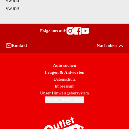
VW ID.4
VW ID.5
Folge uns auf:
Besuche OutletCars
Besuche OutletC
Besuche Outle
Kontakt
Nach oben
Auto suchen
Fragen & Antworten
Datenschutz
Impressum
Unser Hinweisgebersystem
Cookie Einstellungen
Zur Startseite