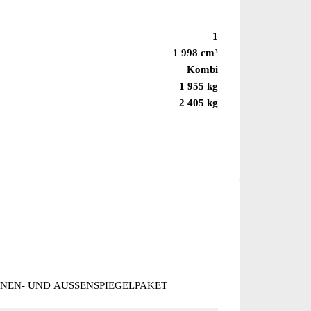
1
1 998 cm³
Kombi
1 955 kg
2 405 kg
NNEN- UND AUSSENSPIEGELPAKET