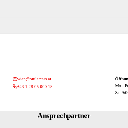
R
T
wien@outletcars.at
Öffnun
Mo - F
+43 1 28 05 000 18
Sa: 9:0
Ansprechpartner