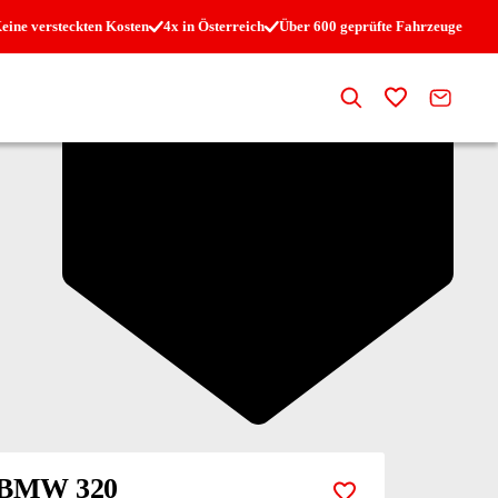
eine versteckten Kosten
4x in Österreich
Über 600 geprüfte Fahrzeuge
Suche
Zur Merkli
Kontak
€ 1.000
BMW 320