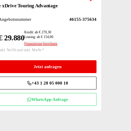
Zur Merkliste hi
1)
FINANZIERUNGS-BONUS
e xDrive Touring Advantage
Angebotsnummer
46155-375634
Kredit: ab € 270,30
€ 29.880
Leasing: ab € 154,60
Finanzierung berechnen
inkl. NoVA und inkl. MwSt.*
Jetzt anfragen
+43 1 28 05 000 18
WhatsApp Anfrage