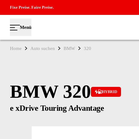
Fixe Preise. Faire Preise.
Menü
Home
Auto suchen
BMW
320
BMW 320
HYBRID
e xDrive Touring Advantage