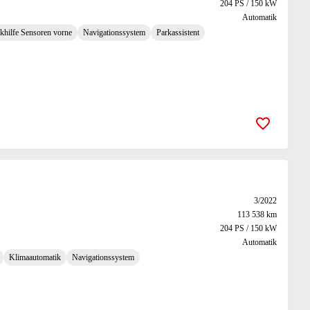
204 PS / 150 kW
Automatik
khilfe Sensoren vorne
Navigationssystem
Parkassistent
Zur Merk
3/2022
113 538 km
204 PS / 150 kW
Automatik
Klimaautomatik
Navigationssystem