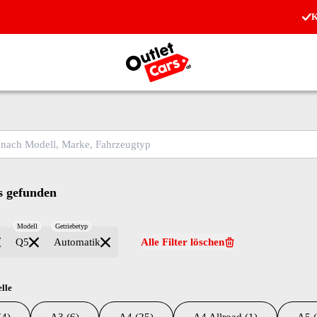
K
Zur Startseite
ch Modell, Marke, Fahrzeugtyp
 gefunden
Modell
Getriebetyp
Q5
Automatik
Alle Filter löschen
lle