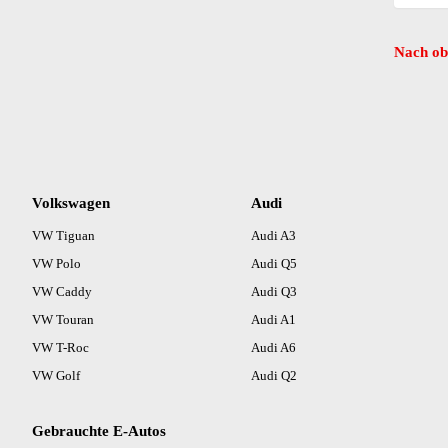
Dachreling (5)
Einparkhilfe Sensoren hinten (5)
Nach ob
Einparkhilfe Sensoren vorne (5)
Elektrische Fensterheber hinten (4)
Elektrische Fensterheber vorne (5)
Elektrische Heckklappe (5)
Elektrische Seitenspiegel (5)
Elektrische Sitzeinstellung vorne (3)
Volkswagen
Audi
Elektronische Parkbremse (4)
VW Tiguan
ESP (5)
Audi A3
Fahrerairbag (5)
VW Polo
Audi Q5
Fernlichtassistent (2)
VW Caddy
Audi Q3
Geschwindigkeitsbegrenzer (2)
VW Touran
Audi A1
Head-up Display (1)
VW T-Roc
Audi A6
Heckklappe (1)
VW Golf
Audi Q2
Höhenverstellbarer Fahrersitz (5)
Induktionsladen für Smartphones (4)
Innenspiegel automatisch abblendend (5)
Gebrauchte E-Autos