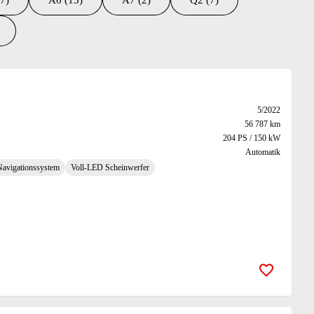
7)
A6 (13)
A7 (2)
Q2 (7)
5/2022
56 787 km
204 PS / 150 kW
Automatik
Navigationssystem
Voll-LED Scheinwerfer
Zur Merk