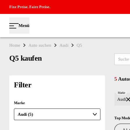
Fixe Preise. Faire Preise.
Menü
Home
Auto suchen
Audi
Q5
Q5 kaufen
Suche na
5
Autos
Filter
Marke
Audi
Marke
Top Mode