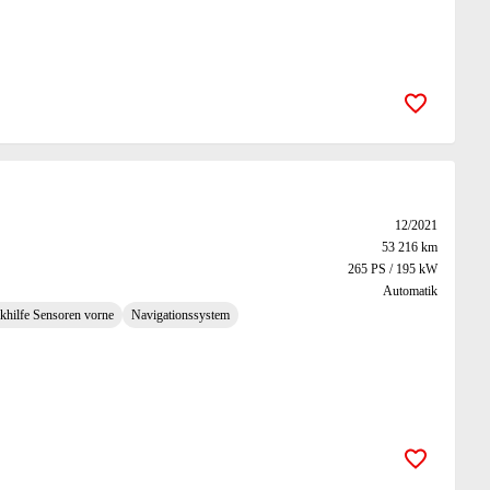
Zur Merk
12/2021
53 216 km
265 PS / 195 kW
Automatik
khilfe Sensoren vorne
Navigationssystem
Zur Merk