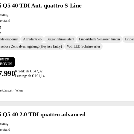
 Q5 40 TDI Aut. quattro S-Line
assung
erstand
g
e
ndstempomat
Allradantrieb
Berganfahrassistent
Einparkhilfe Sensoren hinten
Einpar
sellose Zentralverriegelung (Keyless Entry)
Voll-LED Scheinwerfer
BIS ZU
0 BONUS
7.990
Kredit: ab € 347,32
Leasing: ab € 191,14
etCars.at - Wien
 Q5 40 2.0 TDI quattro advanced
assung
erstand