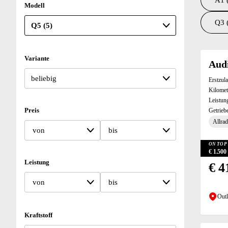
A1 
Modell
Q3 
Suchresu
Variante
Audi
Erstzul
Kilomet
Leistun
Preis
Getrieb
Allrad
von
bis
ON TOP 
€ 1.50
Leistung
€ 4
von
bis
Outl
Kraftstoff