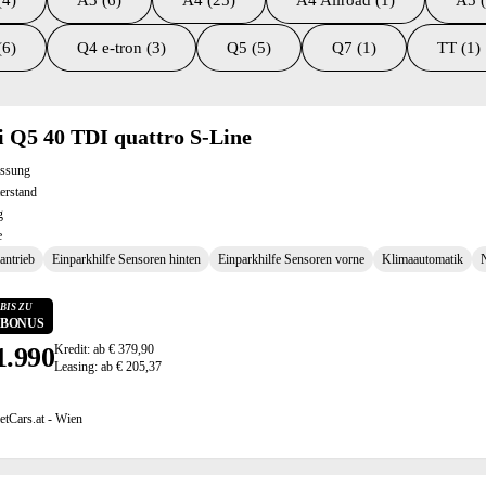
(4)
A3 (6)
A4 (25)
A4 Allroad (1)
A5 (
(6)
Q4 e-tron (3)
Q5 (5)
Q7 (1)
TT (1)
ltate
 Q5 40 TDI quattro S-Line
assung
erstand
g
e
antrieb
Einparkhilfe Sensoren hinten
Einparkhilfe Sensoren vorne
Klimaautomatik
BIS ZU
0 BONUS
1.990
Kredit: ab € 379,90
Leasing: ab € 205,37
etCars.at - Wien