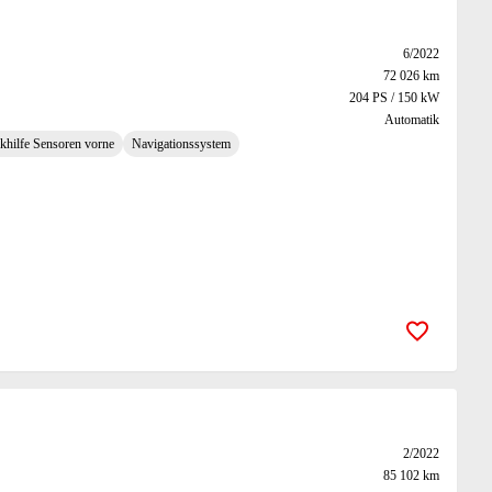
6/2022
72 026 km
204 PS / 150 kW
Automatik
khilfe Sensoren vorne
Navigationssystem
Zur Merk
2/2022
85 102 km