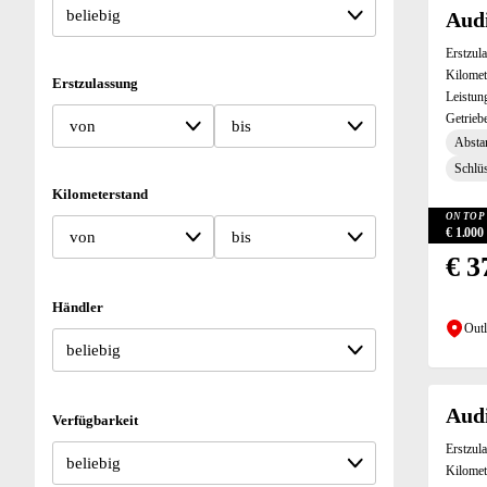
Audi
Erstzul
Kilomet
Erstzulassung
Leistun
Getrieb
von
bis
Absta
Schlüs
Kilometerstand
ON TOP 
€ 1.00
von
bis
€ 3
Händler
Outl
Audi
Verfügbarkeit
Erstzul
Kilomet