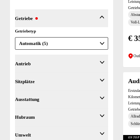
Leistun
Getrieb
Absta
Getriebe
Voll-
Getriebetyp
€ 3
Outl
Antrieb
Antrieb
Audi
Sitzplätze
Erstzul
Sitzplätze
Kilomet
Ausstattung
Leistun
Getrieb
Ausstattung
Allrad
Hubraum
3-Zonen-Klimaautomatik (3)
Schlüs
360° Kamera (1)
Hubraum
Umwelt
ABS (5)
ON TOP 