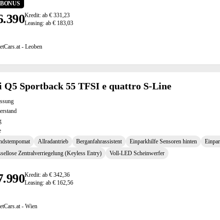
0 BONUS
6.390
Kredit: ab € 331,23
Leasing: ab € 183,03
etCars.at - Leoben
 Q5 Sportback 55 TFSI e quattro S-Line
assung
erstand
g
e
ndstempomat
Allradantrieb
Berganfahrassistent
Einparkhilfe Sensoren hinten
Einpar
sellose Zentralverriegelung (Keyless Entry)
Voll-LED Scheinwerfer
7.990
Kredit: ab € 342,36
Leasing: ab € 162,56
etCars.at - Wien