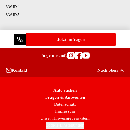
VW ID.4
VW ID.5
Jetzt anfragen
Folge uns auf:
Besuche OutletCars
Besuche OutletC
Besuche Outle
Kontakt
Nach oben
Auto suchen
Fragen & Antworten
Datenschutz
Impressum
Unser Hinweisgebersystem
Cookie Einstellungen