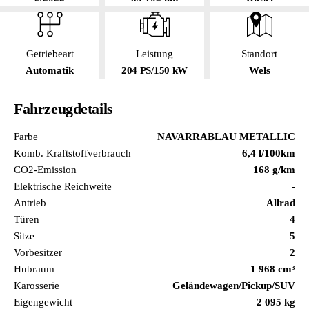
Getriebeart
Leistung
Standort
Automatik
204 PS/150 kW
Wels
Fahrzeugdetails
Farbe
NAVARRABLAU METALLIC
Komb. Kraftstoffverbrauch
6,4 l/100km
CO2-Emission
168 g/km
Elektrische Reichweite
-
Antrieb
Allrad
Türen
4
Sitze
5
Vorbesitzer
2
Hubraum
1 968 cm³
Karosserie
Geländewagen/Pickup/SUV
Eigengewicht
2 095 kg