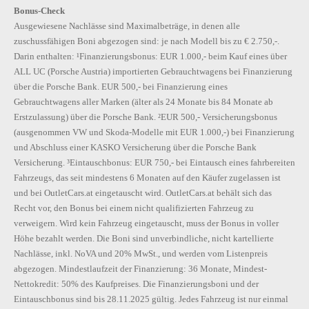
Bonus-Check
Ausgewiesene Nachlässe sind Maximalbeträge, in denen alle
zuschussfähigen Boni abgezogen sind: je nach Modell bis zu € 2.750,-.
Darin enthalten: ¹Finanzierungsbonus: EUR 1.000,- beim Kauf eines über
ALL UC (Porsche Austria) importierten Gebrauchtwagens bei Finanzierung
über die Porsche Bank. EUR 500,- bei Finanzierung eines
Gebrauchtwagens aller Marken (älter als 24 Monate bis 84 Monate ab
Erstzulassung) über die Porsche Bank. ²EUR 500,- Versicherungsbonus
(ausgenommen VW und Skoda-Modelle mit EUR 1.000,-) bei Finanzierung
und Abschluss einer KASKO Versicherung über die Porsche Bank
Versicherung. ³Eintauschbonus: EUR 750,- bei Eintausch eines fahrbereiten
Fahrzeugs, das seit mindestens 6 Monaten auf den Käufer zugelassen ist
und bei OutletCars.at eingetauscht wird. OutletCars.at behält sich das
Recht vor, den Bonus bei einem nicht qualifizierten Fahrzeug zu
verweigern. Wird kein Fahrzeug eingetauscht, muss der Bonus in voller
Höhe bezahlt werden. Die Boni sind unverbindliche, nicht kartellierte
Nachlässe, inkl. NoVA und 20% MwSt., und werden vom Listenpreis
abgezogen. Mindestlaufzeit der Finanzierung: 36 Monate, Mindest-
Nettokredit: 50% des Kaufpreises. Die Finanzierungsboni und der
Eintauschbonus sind bis 28.11.2025 gültig. Jedes Fahrzeug ist nur einmal