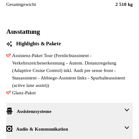
Gesamtgewicht
2 510 kg
Ausstattung
Highlights & Pakete
Assistenz-Paket Tour (Fernlichtassistent -
Verkehrszeichenerkennung - Autom. Distanzregelung
(Adaptive Cruise Control) inkl. Audi pre sense front -
Stauassistent - Abbiege-Assistent links - Spurhalteassistent
(active lane assist))
Glanz-Paket
Assistenzsysteme
City-Notbremsfunktion (Audi pre sense City)
Audio & Kommunikation
Geschwindigkeits-Regelanlage (Tempomat) (Geschwindigkeits-B