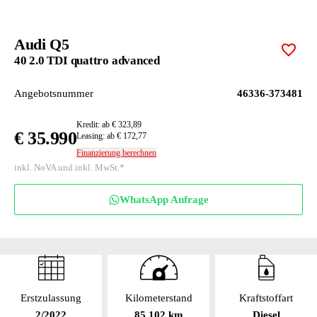
Audi Q5
Zur M
40 2.0 TDI quattro advanced
Angebotsnummer
46336-373481
Kredit: ab € 323,89
€ 35.990
Leasing: ab € 172,77
Finanzierung berechnen
inkl. NoVA und inkl. MwSt.*
WhatsApp Anfrage
Erstzulassung
Kilometerstand
Kraftstoffart
2/2022
85 102 km
Diesel