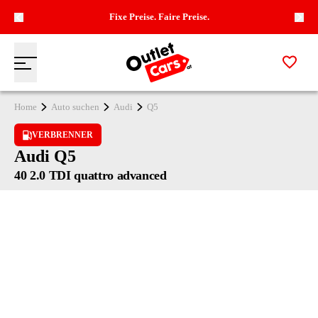
Fixe Preise. Faire Preise.
Zur M
Menü
Zur Startseite
Home
Auto suchen
Audi
Q5
VERBRENNER
Audi Q5
40 2.0 TDI quattro advanced