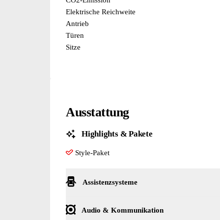
Elektrische Reichweite
Antrieb
Türen
Sitze
Ausstattung
Highlights & Pakete
Style-Paket
Assistenzsysteme
ABS
Parksensor hinten
Spurhalte-Assistent
Audio & Kommunikation