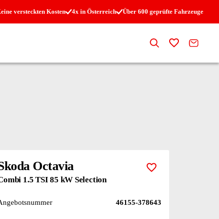
eine versteckten Kosten
4x in Österreich
Über 600 geprüfte Fahrzeuge
Suche
Zur Merkli
Kontak
Skoda Octavia
Zur Merkliste hi
Combi 1.5 TSI 85 kW Selection
Angebotsnummer
46155-378643