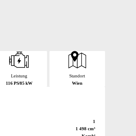
Leistung
Standort
116 PS/85 kW
Wien
1
1 498 cm³
Kombi