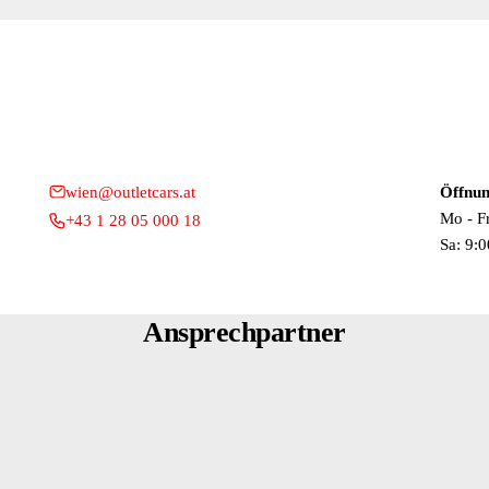
wien@outletcars.at
Öffnun
ompressor
Mo - F
+43 1 28 05 000 18
Sa: 9:0
Ansprechpartner