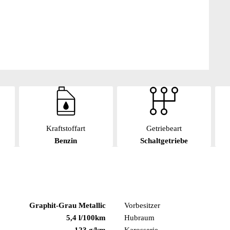
Kraftstoffart
Getriebeart
Benzin
Schaltgetriebe
Graphit-Grau Metallic
Vorbesitzer
5,4 l/100km
Hubraum
123 g/km
Karosserie