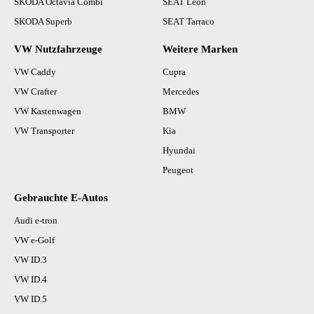
SKODA Octavia Combi
SEAT Leon
SKODA Superb
SEAT Tarraco
VW Nutzfahrzeuge
Weitere Marken
VW Caddy
Cupra
VW Crafter
Mercedes
VW Kastenwagen
BMW
VW Transporter
Kia
Hyundai
Peugeot
Gebrauchte E-Autos
Audi e-tron
VW e-Golf
VW ID.3
VW ID.4
VW ID.5