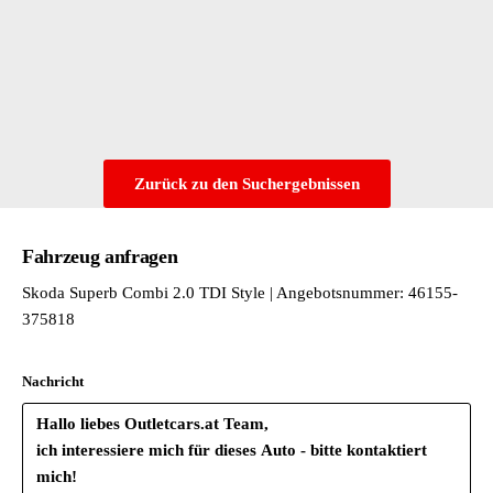
Optionsinfotainment (MIB3)
Radstand
Rechtsverkehr
Region
Schriftzugsatz in Grundausführung
Schwarz
Serienkraftstoff-Erstbefüllung
Zurück zu den Suchergebnissen
SKODA AUTO a.s. - Kvasiny
Spezielles Typschild für EG für M1-Pkw
Stahlnotrad-platzsparend
Fahrzeug anfragen
Stahlnotrad-platzsparend
Skoda Superb Combi 2.0 TDI Style | Angebotsnummer: 46155-
Transportschutzfolie (Mindestschutz) mit zus. Transportschutz
375818
Tür und Seitenverkleidung Schaumfolie und Gewebe
Typprüfland Deutschland
Variant/Avant
Nachricht
Variante Grundausstattung
Wartungsintervallverlängerung