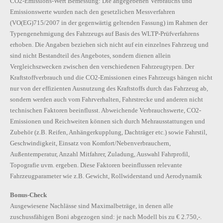
CO2-Emissions-Wert Bemessung: Die angegebenen Verbrauchs und
Emissionswerte wurden nach den gesetzlichen Messverfahren
(VO(EG)715/2007 in der gegenwärtig geltenden Fassung) im Rahmen der
Typengenehmigung des Fahrzeugs auf Basis des WLTP-Prüfverfahrens
erhoben. Die Angaben beziehen sich nicht auf ein einzelnes Fahrzeug und
sind nicht Bestandteil des Angebotes, sondern dienen allein
Vergleichszwecken zwischen den verschiedenen Fahrzeugtypen. Der
Kraftstoffverbrauch und die CO2-Emissionen eines Fahrzeugs hängen nicht
nur von der effizienten Ausnutzung des Kraftstoffs durch das Fahrzeug ab,
sondern werden auch vom Fahrverhalten, Fahrstrecke und anderen nicht
technischen Faktoren beeinflusst. Abweichende Verbrauchswerte, CO2-
Emissionen und Reichweiten können sich durch Mehrausstattungen und
Zubehör (z.B. Reifen, Anhängerkupplung, Dachträger etc.) sowie Fahrstil,
Geschwindigkeit, Einsatz von Komfort/Nebenverbrauchern,
Außentemperatur, Anzahl Mitfahrer, Zuladung, Auswahl Fahrprofil,
Topografie uvm. ergeben. Diese Faktoren beeinflussen relevante
Fahrzeugparameter wie z.B. Gewicht, Rollwiderstand und Aerodynamik
Bonus-Check
Ausgewiesene Nachlässe sind Maximalbeträge, in denen alle
zuschussfähigen Boni abgezogen sind: je nach Modell bis zu € 2.750,-.