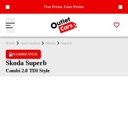
Fixe Preise. Faire Preise.
Zur M
Menü
Zur Startseite
Home
Auto suchen
Skoda
Superb
VERBRENNER
Skoda Superb
Combi 2.0 TDI Style