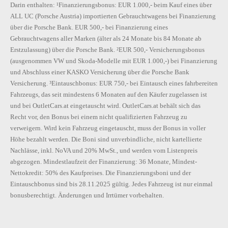
Darin enthalten: ¹Finanzierungsbonus: EUR 1.000,- beim Kauf eines über
ALL UC (Porsche Austria) importierten Gebrauchtwagens bei Finanzierung
über die Porsche Bank. EUR 500,- bei Finanzierung eines
Gebrauchtwagens aller Marken (älter als 24 Monate bis 84 Monate ab
Erstzulassung) über die Porsche Bank. ²EUR 500,- Versicherungsbonus
(ausgenommen VW und Skoda-Modelle mit EUR 1.000,-) bei Finanzierung
und Abschluss einer KASKO Versicherung über die Porsche Bank
Versicherung. ³Eintauschbonus: EUR 750,- bei Eintausch eines fahrbereiten
Fahrzeugs, das seit mindestens 6 Monaten auf den Käufer zugelassen ist
und bei OutletCars.at eingetauscht wird. OutletCars.at behält sich das
Recht vor, den Bonus bei einem nicht qualifizierten Fahrzeug zu
verweigern. Wird kein Fahrzeug eingetauscht, muss der Bonus in voller
Höhe bezahlt werden. Die Boni sind unverbindliche, nicht kartellierte
Nachlässe, inkl. NoVA und 20% MwSt., und werden vom Listenpreis
abgezogen. Mindestlaufzeit der Finanzierung: 36 Monate, Mindest-
Nettokredit: 50% des Kaufpreises. Die Finanzierungsboni und der
Eintauschbonus sind bis 28.11.2025 gültig. Jedes Fahrzeug ist nur einmal
bonusberechtigt. Änderungen und Irrtümer vorbehalten.