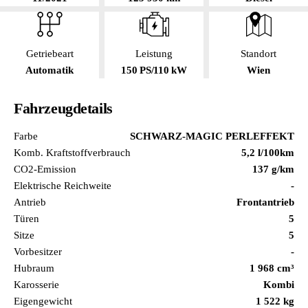
Getriebeart
Leistung
Standort
Automatik
150 PS/110 kW
Wien
Fahrzeugdetails
Farbe
SCHWARZ-MAGIC PERLEFFEKT
Komb. Kraftstoffverbrauch
5,2 l/100km
CO2-Emission
137 g/km
Elektrische Reichweite
-
Antrieb
Frontantrieb
Türen
5
Sitze
5
Vorbesitzer
-
Hubraum
1 968 cm³
Karosserie
Kombi
Eigengewicht
1 522 kg