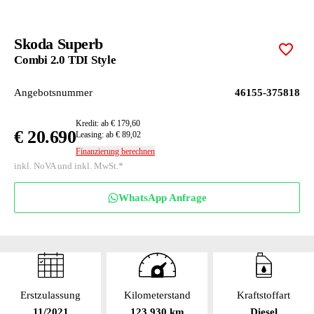
Skoda Superb
Zur M
Combi 2.0 TDI Style
Angebotsnummer
46155-375818
Kredit: ab € 179,60
€ 20.690
Leasing: ab € 89,02
Finanzierung berechnen
inkl. NoVA und inkl. MwSt.*
WhatsApp Anfrage
Erstzulassung
Kilometerstand
Kraftstoffart
11/2021
123 930 km
Diesel