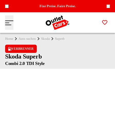
Fixe Preise. Faire Preise.
Zur M
Menü
Zur Startseite
Home
Auto suchen
Skoda
Superb
VERBRENNER
Skoda Superb
Combi 2.0 TDI Style