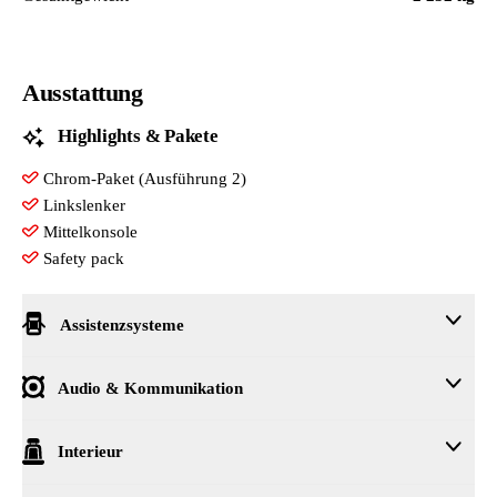
Ausstattung
Highlights & Pakete
Chrom-Paket (Ausführung 2)
Linkslenker
Mittelkonsole
Safety pack
Assistenzsysteme
Automatische Distanzregelung (mit follow to stop) und Speed-Lim
Audio & Kommunikation
Berganfahrassistent
DRIVER ALERT - Müdigkeitserkennung
2x USB vorne + 2x USB hinten
Interieur
Front Assist inkl. City ANB für ACC high
DAB - Digitaler Radioempfang
Lane Assist (o. HOD)