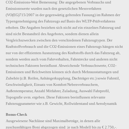
CO2-Emissions-Wert Bemessung: Die angegebenen Verbrauchs und
Emissionswerte wurden nach den gesetzlichen Messverfahren
(VO(EG)715/2007 in der gegenwärtig geltenden Fassung) im Rahmen der
Typengenehmigung des Fahrzeugs auf Basis des WLTP-Prüfverfahrens
erhoben. Die Angaben beziehen sich nicht auf ein einzelnes Fahrzeug und
sind nicht Bestandteil des Angebotes, sondern dienen allein
Vergleichszwecken zwischen den verschiedenen Fahrzeugtypen. Der
Kraftstoffverbrauch und die CO2-Emissionen eines Fahrzeugs hängen nicht
nur von der effizienten Ausnutzung des Kraftstoffs durch das Fahrzeug ab,
sondern werden auch vom Fahrverhalten, Fahrstrecke und anderen nicht
technischen Faktoren beeinflusst. Abweichende Verbrauchswerte, CO2-
Emissionen und Reichweiten können sich durch Mehrausstattungen und
Zubehör (z.B. Reifen, Anhängerkupplung, Dachträger etc.) sowie Fahrstil,
Geschwindigkeit, Einsatz von Komfort/Nebenverbrauchern,
Außentemperatur, Anzahl Mitfahrer, Zuladung, Auswahl Fahrprofil,
Topografie uvm. ergeben. Diese Faktoren beeinflussen relevante
Fahrzeugparameter wie z.B. Gewicht, Rollwiderstand und Aerodynamik
Bonus-Check
Ausgewiesene Nachlässe sind Maximalbeträge, in denen alle
zuschussfähigen Boni abgezogen sind: je nach Modell bis zu € 2.750,-.