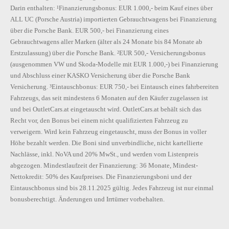
Darin enthalten: ¹Finanzierungsbonus: EUR 1.000,- beim Kauf eines über
ALL UC (Porsche Austria) importierten Gebrauchtwagens bei Finanzierung
über die Porsche Bank. EUR 500,- bei Finanzierung eines
Gebrauchtwagens aller Marken (älter als 24 Monate bis 84 Monate ab
Erstzulassung) über die Porsche Bank. ²EUR 500,- Versicherungsbonus
(ausgenommen VW und Skoda-Modelle mit EUR 1.000,-) bei Finanzierung
und Abschluss einer KASKO Versicherung über die Porsche Bank
Versicherung. ³Eintauschbonus: EUR 750,- bei Eintausch eines fahrbereiten
Fahrzeugs, das seit mindestens 6 Monaten auf den Käufer zugelassen ist
und bei OutletCars.at eingetauscht wird. OutletCars.at behält sich das
Recht vor, den Bonus bei einem nicht qualifizierten Fahrzeug zu
verweigern. Wird kein Fahrzeug eingetauscht, muss der Bonus in voller
Höhe bezahlt werden. Die Boni sind unverbindliche, nicht kartellierte
Nachlässe, inkl. NoVA und 20% MwSt., und werden vom Listenpreis
abgezogen. Mindestlaufzeit der Finanzierung: 36 Monate, Mindest-
Nettokredit: 50% des Kaufpreises. Die Finanzierungsboni und der
Eintauschbonus sind bis 28.11.2025 gültig. Jedes Fahrzeug ist nur einmal
bonusberechtigt. Änderungen und Irrtümer vorbehalten.