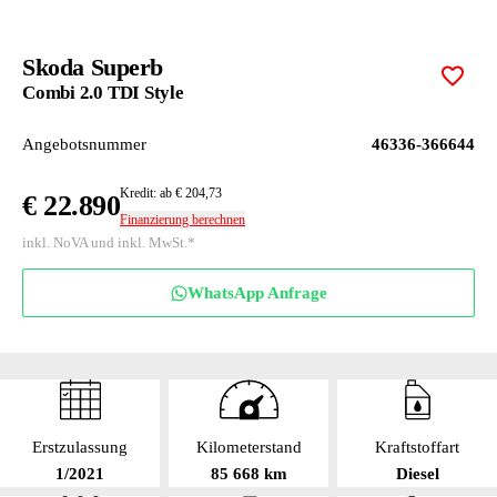
Skoda Superb
Zur M
Combi 2.0 TDI Style
Angebotsnummer
46336-366644
Kredit: ab € 204,73
€ 22.890
Finanzierung berechnen
inkl. NoVA und inkl. MwSt.*
WhatsApp Anfrage
Erstzulassung
Kilometerstand
Kraftstoffart
1/2021
85 668 km
Diesel