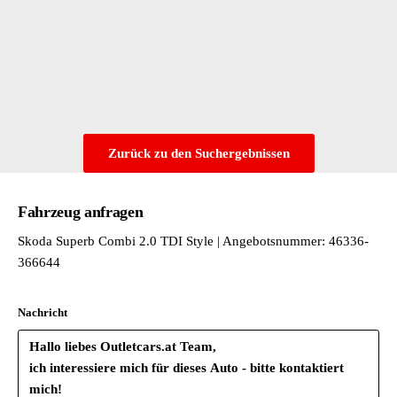
Radstand
Rechtsverkehr
Schriftzugsatz in Grundausführung
Schwarz
Serienkraftstoff-Erstbefüllung
SKODA AUTO a.s. - Kvasiny
Spezielles Typschild für EG für M1-Pkw
Zurück zu den Suchergebnissen
Sunset
Transportschutzfolie (Mindestschutz) mit zus. Transportschutz
Tür und Seitenverkleidung Schaumfolie und Gewebe
Fahrzeug anfragen
Typprüfland Belgien
Skoda Superb Combi 2.0 TDI Style | Angebotsnummer: 46336-
Variant/Avant
366644
Variante Grundausstattung
Wartungsintervallverlängerung
Nachricht