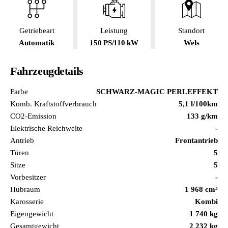
Getriebeart
Leistung
Standort
Automatik
150 PS/110 kW
Wels
Fahrzeugdetails
Farbe
SCHWARZ-MAGIC PERLEFFEKT
Komb. Kraftstoffverbrauch
5,1 l/100km
CO2-Emission
133 g/km
Elektrische Reichweite
-
Antrieb
Frontantrieb
Türen
5
Sitze
5
Vorbesitzer
-
Hubraum
1 968 cm³
Karosserie
Kombi
Eigengewicht
1 740 kg
Gesamtgewicht
2 232 kg