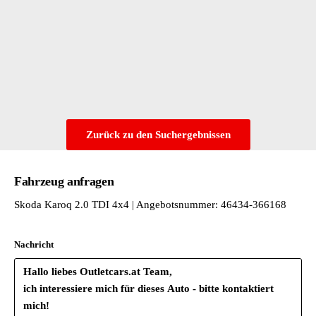
Pannen-Set
Radstand
Rechtsverkehr
Serienkraftstoff-Erstbefüllung
SKODA AUTO a.s. - Kvasiny
Spezielles Typschild für EG für M1-Pkw
Sunset
Tankdeckel
Zurück zu den Suchergebnissen
Transportschutzfolie (Mindestschutz) mit zus. Transportschutz
Typprüfland Deutschland
Variante Grundausstattung
Fahrzeug anfragen
Wartungsintervallverlängerung
Skoda Karoq 2.0 TDI 4x4 | Angebotsnummer: 46434-366168
Nachricht