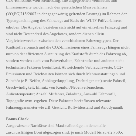
CO2-Emissions-Wert Bemessung: Die angegebenen Verbrauchs und
Emissionswerte wurden nach den gesetzlichen Messverfahren
(VO(EG)715/2007 in der gegenwärtig geltenden Fassung) im Rahmen der
Typengenehmigung des Fahrzeugs auf Basis des WLTP-Prüfverfahrens
erhoben. Die Angaben beziehen sich nicht auf ein einzelnes Fahrzeug und
sind nicht Bestandteil des Angebotes, sondern dienen allein
Vergleichszwecken zwischen den verschiedenen Fahrzeugtypen. Der
Kraftstoffverbrauch und die CO2-Emissionen eines Fahrzeugs hängen nicht
nur von der effizienten Ausnutzung des Kraftstoffs durch das Fahrzeug ab,
sondern werden auch vom Fahrverhalten, Fahrstrecke und anderen nicht
technischen Faktoren beeinflusst. Abweichende Verbrauchswerte, CO2-
Emissionen und Reichweiten können sich durch Mehrausstattungen und
Zubehör (z.B. Reifen, Anhängerkupplung, Dachträger etc.) sowie Fahrstil,
Geschwindigkeit, Einsatz von Komfort/Nebenverbrauchern,
Außentemperatur, Anzahl Mitfahrer, Zuladung, Auswahl Fahrprofil,
Topografie uvm. ergeben. Diese Faktoren beeinflussen relevante
Fahrzeugparameter wie z.B. Gewicht, Rollwiderstand und Aerodynamik
Bonus-Check
Ausgewiesene Nachlässe sind Maximalbeträge, in denen alle
zuschussfähigen Boni abgezogen sind: je nach Modell bis zu € 2.750,-.