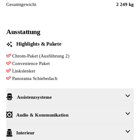
Gesamtgewicht
2 249 kg
Ausstattung
Highlights & Pakete
Chrom-Paket (Ausführung 2)
Convenience Paket
Linkslenker
Panorama Schiebedach
Assistenzsysteme
Automatische Distanzregelung (mit follow to stop) und Speed-Lim
Audio & Kommunikation
Berganfahrassistent
Elektronisches Stabilisierungsprogramm (ESP)
DAB - Digitaler Radioempfang
Interieur
Fahrlichtassistent sowie Coming- und Leaving Home-Funktion
Infotainment Bolero/Amundsen/Columbus (MIB3)