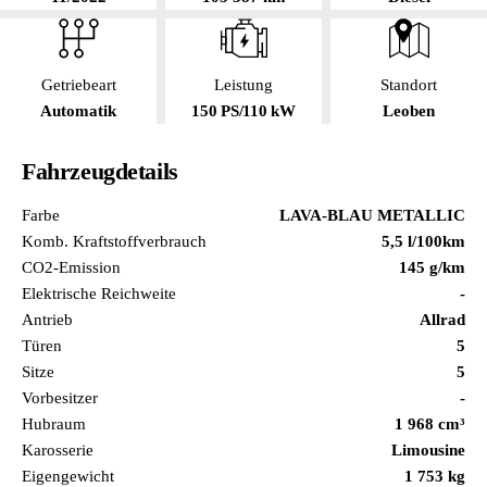
Getriebeart
Leistung
Standort
Automatik
150 PS/110 kW
Leoben
Fahrzeugdetails
Farbe
LAVA-BLAU METALLIC
Komb. Kraftstoffverbrauch
5,5 l/100km
CO2-Emission
145 g/km
Elektrische Reichweite
-
Antrieb
Allrad
Türen
5
Sitze
5
Vorbesitzer
-
Hubraum
1 968 cm³
Karosserie
Limousine
Eigengewicht
1 753 kg