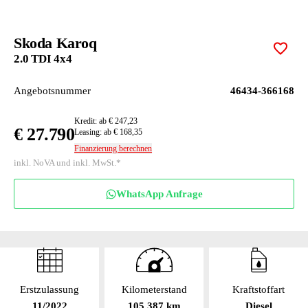
Skoda Karoq
Zur M
2.0 TDI 4x4
Angebotsnummer
46434-366168
Kredit: ab € 247,23
€ 27.790
Leasing: ab € 168,35
Finanzierung berechnen
inkl. NoVA und inkl. MwSt.*
WhatsApp Anfrage
Erstzulassung
Kilometerstand
Kraftstoffart
11/2022
105 387 km
Diesel