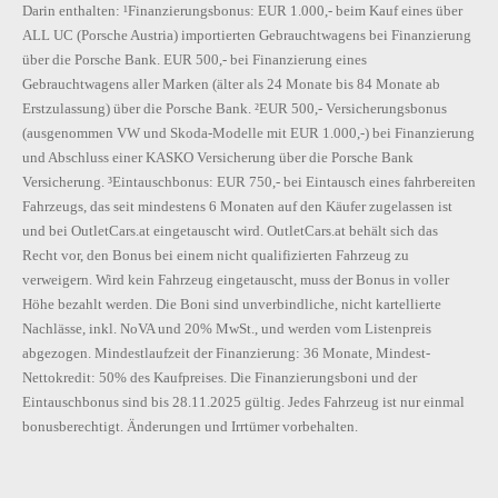
Darin enthalten: ¹Finanzierungsbonus: EUR 1.000,- beim Kauf eines über
ALL UC (Porsche Austria) importierten Gebrauchtwagens bei Finanzierung
über die Porsche Bank. EUR 500,- bei Finanzierung eines
Gebrauchtwagens aller Marken (älter als 24 Monate bis 84 Monate ab
Erstzulassung) über die Porsche Bank. ²EUR 500,- Versicherungsbonus
(ausgenommen VW und Skoda-Modelle mit EUR 1.000,-) bei Finanzierung
und Abschluss einer KASKO Versicherung über die Porsche Bank
Versicherung. ³Eintauschbonus: EUR 750,- bei Eintausch eines fahrbereiten
Fahrzeugs, das seit mindestens 6 Monaten auf den Käufer zugelassen ist
und bei OutletCars.at eingetauscht wird. OutletCars.at behält sich das
Recht vor, den Bonus bei einem nicht qualifizierten Fahrzeug zu
verweigern. Wird kein Fahrzeug eingetauscht, muss der Bonus in voller
Höhe bezahlt werden. Die Boni sind unverbindliche, nicht kartellierte
Nachlässe, inkl. NoVA und 20% MwSt., und werden vom Listenpreis
abgezogen. Mindestlaufzeit der Finanzierung: 36 Monate, Mindest-
Nettokredit: 50% des Kaufpreises. Die Finanzierungsboni und der
Eintauschbonus sind bis 28.11.2025 gültig. Jedes Fahrzeug ist nur einmal
bonusberechtigt. Änderungen und Irrtümer vorbehalten.