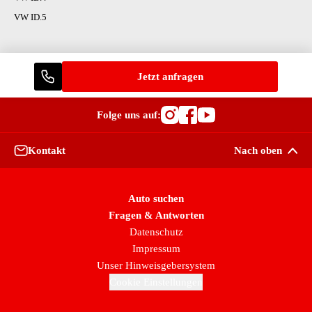
VW ID.5
Jetzt anfragen
Folge uns auf:
Besuche OutletCars
Besuche OutletC
Besuche Outle
Kontakt
Nach oben
Auto suchen
Fragen & Antworten
Datenschutz
Impressum
Unser Hinweisgebersystem
Cookie Einstellungen