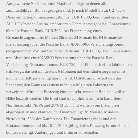
Ausgewiesene Nachlässe sind Maximalbeträge, in denen alle
zuschussfähigen Boni abgezogen sind: je nach Modell bis zu € 2.750,-.
Darin enthalten: ¹Finanzierungsbonus: EUR 1.000,- beim Kauf eines über
ALL UC (Porsche Austria) importierten Gebrauchtwagens bei Finanzierung
über die Porsche Bank. EUR 500,- bei Finanzierung eines
Gebrauchtwagens aller Marken (älter als 24 Monate bis 84 Monate ab
Erstzulassung) über die Porsche Bank. ²EUR 500,- Versicherungsbonus
(ausgenommen VW und Skoda-Modelle mit EUR 1.000,-) bei Finanzierung
und Abschluss einer KASKO Versicherung über die Porsche Bank
Versicherung. ³Eintauschbonus: EUR 750,- bei Eintausch eines fahrbereiten
Fahrzeugs, das seit mindestens 6 Monaten auf den Käufer zugelassen ist
und bei OutletCars.at eingetauscht wird. OutletCars.at behält sich das
Recht vor, den Bonus bei einem nicht qualifizierten Fahrzeug zu
verweigern. Wird kein Fahrzeug eingetauscht, muss der Bonus in voller
Höhe bezahlt werden. Die Boni sind unverbindliche, nicht kartellierte
Nachlässe, inkl. NoVA und 20% MwSt., und werden vom Listenpreis
abgezogen. Mindestlaufzeit der Finanzierung: 36 Monate, Mindest-
Nettokredit: 50% des Kaufpreises. Die Finanzierungsboni und der
Eintauschbonus sind bis 28.11.2025 gültig. Jedes Fahrzeug ist nur einmal
bonusberechtigt. Änderungen und Irrtümer vorbehalten.