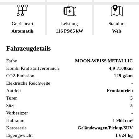
Getriebeart
Leistung
Standort
Automatik
116 PS/85 kW
Wels
Fahrzeugdetails
Farbe
MOON-WEISS METALLIC
Komb. Kraftstoffverbrauch
4,9 l/100km
CO2-Emission
129 g/km
Elektrische Reichweite
-
Antrieb
Frontantrieb
Türen
5
Sitze
5
Vorbesitzer
-
Hubraum
1 968 cm³
Karosserie
Geländewagen/Pickup/SUV
Eigengewicht
1 624 kg