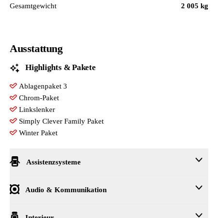
Gesamtgewicht
2 005 kg
Ausstattung
Highlights & Pakete
Ablagenpaket 3
Chrom-Paket
Linkslenker
Simply Clever Family Paket
Winter Paket
Assistenzsysteme
Automatische Distanzregelung (mit follow to stop) und Speed-Lim
Audio & Kommunikation
Berganfahrassistent
Einparkhilfe vorn und hinten
DAB - Digitaler Radioempfang
Interieur