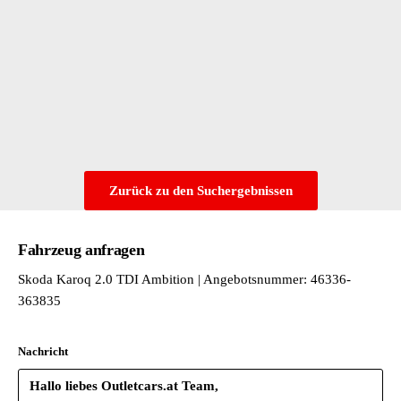
Serienkraftstoff-Erstbefüllung
Spezielles Typschild für EG für M1-Pkw
SUNSET
Tankdeckel
Transportschutzfolie (Mindestschutz) mit zus. Transportschutzm
Variante Grundausstattung
Volkswagen Slovakia - a.s. - Bratislava
Vorbereitung für Anhängevorrichtung
Wartungsintervallverlängerung
Zurück zu den Suchergebnissen
Fahrzeug anfragen
Skoda Karoq 2.0 TDI Ambition | Angebotsnummer: 46336-
363835
Nachricht