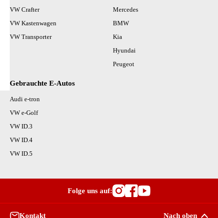
VW Crafter
Mercedes
VW Kastenwagen
BMW
VW Transporter
Kia
Hyundai
Peugeot
Gebrauchte E-Autos
Audi e-tron
VW e-Golf
VW ID.3
VW ID.4
VW ID.5
Folge uns auf:
Besuche OutletCars
Besuche OutletC
Besuche Outle
Kontakt
Nach oben