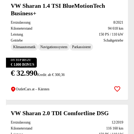
Suchresultate
VW Sharan 1.4 TSI BlueMotionTech
Business+
Erstzulassung
8/2021
Kilometerstand
94 618 km
Leistung
150 PS / 110 kW
Getriebe
Schaltgetriebe
Klimaautomatik
Navigationssystem
Parkassistent
ON TOP BIS ZU
€ 1.000 BONUS
€ 32.990
Kredit: ab € 300,36
OutletCars.at – Kärnten
Zur Mer
VW Sharan 2.0 TDI Comfortline DSG
Erstzulassung
12/2019
Kilometerstand
116 160 km