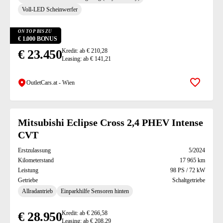
Voll-LED Scheinwerfer
ON TOP BIS ZU
€ 1.000 BONUS
€ 23.450
Kredit: ab € 210,28
Leasing: ab € 141,21
OutletCars.at - Wien
Zur Mer
Mitsubishi Eclipse Cross 2,4 PHEV Intense
CVT
Erstzulassung
5/2024
Kilometerstand
17 965 km
Leistung
98 PS / 72 kW
Getriebe
Schaltgetriebe
Allradantrieb
Einparkhilfe Sensoren hinten
€ 28.950
Kredit: ab € 266,58
Leasing: ab € 208,29