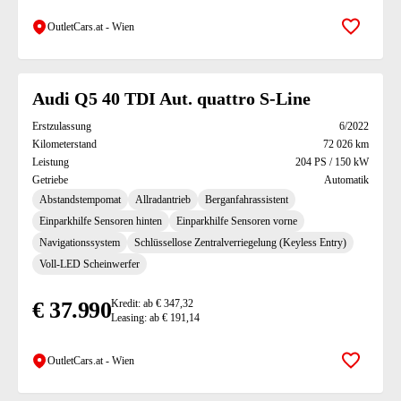
OutletCars.at - Wien
Zur Mer
Audi Q5 40 TDI Aut. quattro S-Line
Erstzulassung
6/2022
Kilometerstand
72 026 km
Leistung
204 PS / 150 kW
Getriebe
Automatik
Abstandstempomat
Allradantrieb
Berganfahrassistent
Einparkhilfe Sensoren hinten
Einparkhilfe Sensoren vorne
Navigationssystem
Schlüssellose Zentralverriegelung (Keyless Entry)
Voll-LED Scheinwerfer
€ 37.990
Kredit: ab € 347,32
Leasing: ab € 191,14
OutletCars.at - Wien
Zur Mer