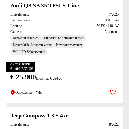
Suchresultate
Audi Q3 SB 35 TFSI S-Line
Erstzulassung
7/2020
Kilometerstand
124 819 km
Leistung
150 PS / 110 kW
Getriebe
Automatik
Berganfahrassistent
Einparkhilfe Sensoren hinten
Einparkhilfe Sensoren vorne
Navigationssystem
Voll-LED Scheinwerfer
ON TOP BIS ZU
€ 1.000 BONUS
€ 25.980
Kredit: ab € 234,26
OutletCars.at - Wien
Zur Mer
Jeep Compass 1.3 S 4xe
Erstzulassung
8/2022