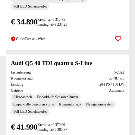
Voll-LED Scheinwerfer
€ 34.890
Kredit: ab € 312,75
Leasing: ab € 237,23
OutletCars.at - Wien
Zur Mer
Audi Q5 40 TDI quattro S-Line
Erstzulassung
5/2022
Kilometerstand
56 787 km
Leistung
204 PS / 150 kW
Getriebe
Automatik
Allradantrieb
Einparkhilfe Sensoren hinten
Einparkhilfe Sensoren vorne
Klimaautomatik
Navigationssystem
Voll-LED Scheinwerfer
€ 41.990
Kredit: ab € 379,90
Leasing: ab € 205,37