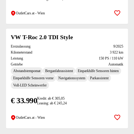
OutletCars.at - Wien
Zur Mer
VW T-Roc 2.0 TDI Style
Erstzulassung
9/2025
Kilometerstand
3 922 km
Leistung
150 PS / 110 kW
Getriebe
Automatik
Abstandstempomat
Berganfahrassistent
Einparkhilfe Sensoren hinten
Einparkhilfe Sensoren vorne
Navigationssystem
Parkassistent
Voll-LED Scheinwerfer
€ 33.990
Kredit: ab € 305,05
Leasing: ab € 245,24
OutletCars.at - Wien
Zur Mer