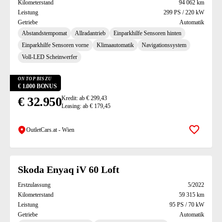
Kilometerstand
94 062 km
Leistung
299 PS / 220 kW
Getriebe
Automatik
Abstandstempomat
Allradantrieb
Einparkhilfe Sensoren hinten
Einparkhilfe Sensoren vorne
Klimaautomatik
Navigationssystem
Voll-LED Scheinwerfer
ON TOP BIS ZU
€ 1.000 BONUS
€ 32.950
Kredit: ab € 299,43
Leasing: ab € 179,45
)
OutletCars.at - Wien
Zur Mer
Skoda Enyaq iV 60 Loft
Erstzulassung
5/2022
Kilometerstand
59 315 km
Leistung
95 PS / 70 kW
Getriebe
Automatik