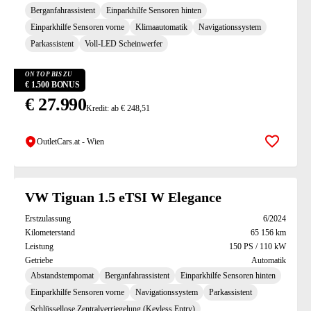
Berganfahrassistent
Einparkhilfe Sensoren hinten
Einparkhilfe Sensoren vorne
Klimaautomatik
Navigationssystem
Parkassistent
Voll-LED Scheinwerfer
ON TOP BIS ZU
€ 1.500 BONUS
€ 27.990
Kredit: ab € 248,51
OutletCars.at - Wien
Zur Mer
VW Tiguan 1.5 eTSI W Elegance
Erstzulassung
6/2024
Kilometerstand
65 156 km
Leistung
150 PS / 110 kW
Getriebe
Automatik
Abstandstempomat
Berganfahrassistent
Einparkhilfe Sensoren hinten
Einparkhilfe Sensoren vorne
Navigationssystem
Parkassistent
Schlüssellose Zentralverriegelung (Keyless Entry)