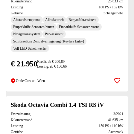
Kilometerstand
25 633 km
Leistung
180 PS / 132 kW
Getriebe
Schaltgetriebe
Abstandstempomat
Allradantrieb
Berganfahrassistent
Einparkhilfe Sensoren hinten
Einparkhilfe Sensoren vorne
Navigationssystem
Parkassistent
Schlüssellose Zentralverriegelung (Keyless Entry)
Voll-LED Scheinwerfer
€ 21.950
Kredit: ab € 200,89
Leasing: ab € 150,66
OutletCars.at - Wien
Zur Mer
Skoda Octavia Combi 1.4 TSI RS iV
Erstzulassung
3/2021
Kilometerstand
41 635 km
Leistung
150 PS / 110 kW
Getriebe
Automatik