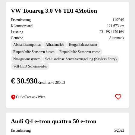
VW Touareg 3.0 V6 TDI 4Motion
Erstzulassung
11/2019
Kilometerstand
121 673 km
Leistung
231 PS / 170 kW
Getriebe
Automatik
Abstandstempomat
Allradantrieb
Berganfahrassistent
Einparkhilfe Sensoren hinten
Einparkhilfe Sensoren vorne
Navigationssystem
Schlüssellose Zentralverriegelung (Keyless Entry)
Voll-LED Scheinwerfer
€ 30.930
Kredit: ab € 280,53
OutletCars.at - Wien
Zur Mer
Audi Q4 e-tron quattro 50 e-tron
Erstzulassung
5/2022