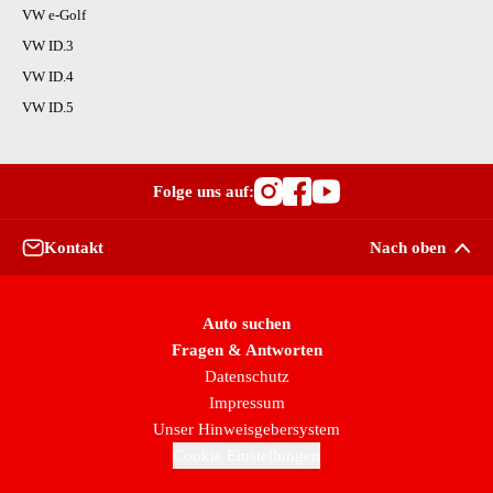
VW e-Golf
VW ID.3
VW ID.4
VW ID.5
Folge uns auf:
Besuche OutletCars
Besuche OutletC
Besuche Outle
Kontakt
Nach oben
Auto suchen
Fragen & Antworten
Datenschutz
Impressum
Unser Hinweisgebersystem
Cookie Einstellungen