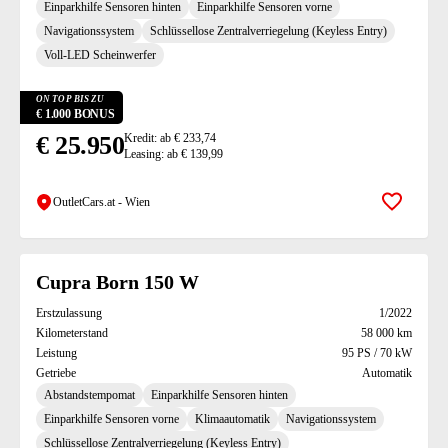
Einparkhilfe Sensoren hinten
Einparkhilfe Sensoren vorne
Navigationssystem
Schlüssellose Zentralverriegelung (Keyless Entry)
Voll-LED Scheinwerfer
ON TOP BIS ZU
€ 1.000 BONUS
€ 25.950
Kredit: ab € 233,74
Leasing: ab € 139,99
OutletCars.at - Wien
Zur Mer
Cupra Born 150 W
Erstzulassung
1/2022
Kilometerstand
58 000 km
Leistung
95 PS / 70 kW
Getriebe
Automatik
Abstandstempomat
Einparkhilfe Sensoren hinten
Einparkhilfe Sensoren vorne
Klimaautomatik
Navigationssystem
Schlüssellose Zentralverriegelung (Keyless Entry)