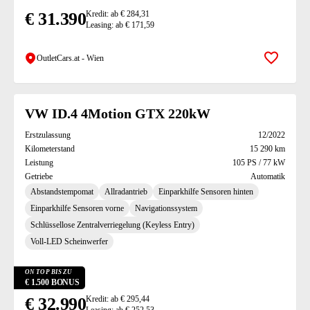
€ 31.390
Kredit: ab € 284,31
Leasing: ab € 171,59
OutletCars.at - Wien
Zur Mer
VW ID.4 4Motion GTX 220kW
Erstzulassung
12/2022
Kilometerstand
15 290 km
Leistung
105 PS / 77 kW
Getriebe
Automatik
Abstandstempomat
Allradantrieb
Einparkhilfe Sensoren hinten
Einparkhilfe Sensoren vorne
Navigationssystem
Schlüssellose Zentralverriegelung (Keyless Entry)
Voll-LED Scheinwerfer
ON TOP BIS ZU
€ 1.500 BONUS
€ 32.990
Kredit: ab € 295,44