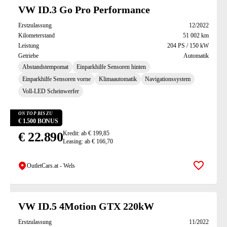
Suchresultate
VW ID.3 Go Pro Performance
Erstzulassung
12/2022
Kilometerstand
51 002 km
Leistung
204 PS / 150 kW
Getriebe
Automatik
Abstandstempomat
Einparkhilfe Sensoren hinten
Einparkhilfe Sensoren vorne
Klimaautomatik
Navigationssystem
Voll-LED Scheinwerfer
ON TOP BIS ZU
€ 1.500 BONUS
€ 22.890
Kredit: ab € 199,85
Leasing: ab € 166,70
OutletCars.at - Wels
Zur Mer
VW ID.5 4Motion GTX 220kW
Erstzulassung
11/2022