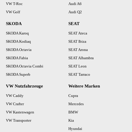
VW T-Roc
Audi A6
VW Golf
Audi Q2
SKODA
SEAT
SKODA Karoq
SEAT Ateca
SKODA Kodiaq
SEAT Ibiza
SKODA Octavia
SEAT Arona
SKODA Fabia
SEAT Alhambra
SKODA Octavia Combi
SEAT Leon
SKODA Superb
SEAT Tarraco
VW Nutzfahrzeuge
Weitere Marken
VW Caddy
Cupra
VW Crafter
Mercedes
VW Kastenwagen
BMW
VW Transporter
Kia
Hyundai