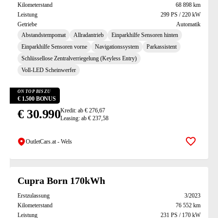
Kilometerstand
68 898 km
Leistung
299 PS / 220 kW
Getriebe
Automatik
Abstandstempomat
Allradantrieb
Einparkhilfe Sensoren hinten
Einparkhilfe Sensoren vorne
Navigationssystem
Parkassistent
Schlüssellose Zentralverriegelung (Keyless Entry)
Voll-LED Scheinwerfer
ON TOP BIS ZU
€ 1.500 BONUS
€ 30.990
Kredit: ab € 276,67
Leasing: ab € 237,58
OutletCars.at - Wels
Zur Mer
Cupra Born 170kWh
Erstzulassung
3/2023
Kilometerstand
76 552 km
Leistung
231 PS / 170 kW