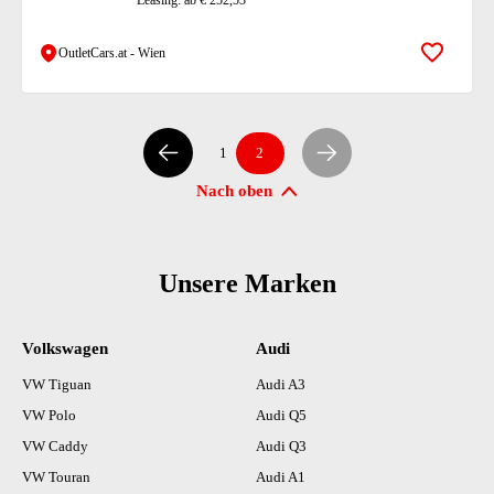
Leasing: ab € 252,53
OutletCars.at - Wien
Zur Mer
1
2
Nach oben
Unsere Marken
) (15)
Volkswagen
Audi
VW Tiguan
Audi A3
VW Polo
Audi Q5
VW Caddy
Audi Q3
VW Touran
Audi A1