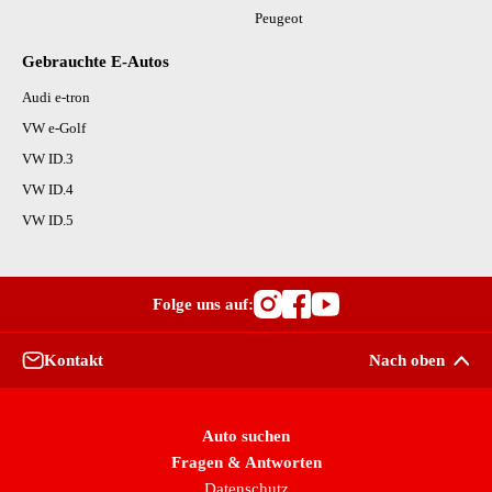
Peugeot
Gebrauchte E-Autos
Audi e-tron
VW e-Golf
VW ID.3
VW ID.4
VW ID.5
Folge uns auf:
Besuche OutletCars
Besuche OutletC
Besuche Outle
Kontakt
Nach oben
Auto suchen
Fragen & Antworten
Datenschutz