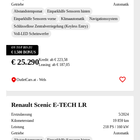
Getriebe
Automatik
Abstandstempomat
Einparkhilfe Sensoren hinten
Einparkhilfe Sensoren vorne
Klimaautomatik
Navigationssystem
Schlüssellose Zentralverriegelung (Keyless Entry)
Voll-LED Scheinwerfer
ON TOP BIS ZU
€ 1.500 BONUS
€ 25.290
Kredit: ab € 223,58
Leasing: ab € 187,05
OutletCars.at - Wels
Zur Mer
Renault Scenic E-TECH LR
Erstzulassung
5/2024
Kilometerstand
19 859 km
Leistung
218 PS / 160 kW
Getriebe
Automatik