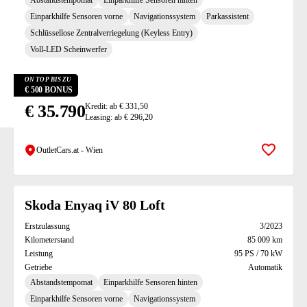
Abstandstempomat
Einparkhilfe Sensoren hinten
Einparkhilfe Sensoren vorne
Navigationssystem
Parkassistent
Schlüssellose Zentralverriegelung (Keyless Entry)
Voll-LED Scheinwerfer
ON TOP BIS ZU
€ 500 BONUS
€ 35.790
Kredit: ab € 331,50
Leasing: ab € 296,20
OutletCars.at - Wien
Zur Mer
Skoda Enyaq iV 80 Loft
Erstzulassung
3/2023
Kilometerstand
85 009 km
Leistung
95 PS / 70 kW
Getriebe
Automatik
Abstandstempomat
Einparkhilfe Sensoren hinten
Einparkhilfe Sensoren vorne
Navigationssystem