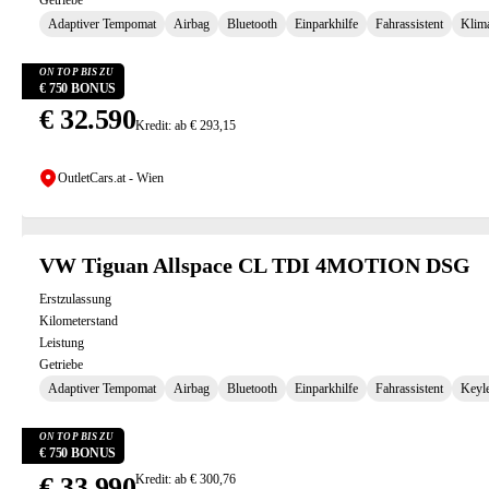
Getriebe
Adaptiver Tempomat
Airbag
Bluetooth
Einparkhilfe
Fahrassistent
Klim
ON TOP BIS ZU
€ 750 BONUS
€ 32.590
Kredit: ab € 293,15
OutletCars.at - Wien
VW Tiguan Allspace CL TDI 4MOTION DSG
Erstzulassung
Kilometerstand
Leistung
Getriebe
Adaptiver Tempomat
Airbag
Bluetooth
Einparkhilfe
Fahrassistent
Keyl
ON TOP BIS ZU
€ 750 BONUS
€ 33.990
Kredit: ab € 300,76