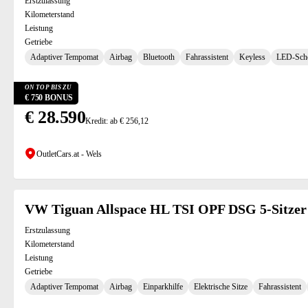
Erstzulassung
Kilometerstand
Leistung
Getriebe
Adaptiver Tempomat
Airbag
Bluetooth
Fahrassistent
Keyless
LED-Sche
ON TOP BIS ZU
€ 750 BONUS
€ 28.590
Kredit: ab € 256,12
OutletCars.at - Wels
VW Tiguan Allspace HL TSI OPF DSG 5-Sitzer
Erstzulassung
Kilometerstand
Leistung
Getriebe
Adaptiver Tempomat
Airbag
Einparkhilfe
Elektrische Sitze
Fahrassistent