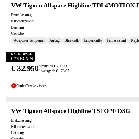
VW Tiguan Allspace Highline TDI 4MOTION
Erstzulassung
Kilometerstand
Leistung
Getriebe
Adaptiver Tempomat
Airbag
Bluetooth
Einparkhilfe
Fahrassistent
Keyl
ON TOP BIS ZU
€ 750 BONUS
€ 32.950
Kredit: ab € 290,73
Leasing: ab € 173,07
OutletCars.at - Wien
VW Tiguan Allspace Highline TSI OPF DSG
Erstzulassung
Kilometerstand
Leistung