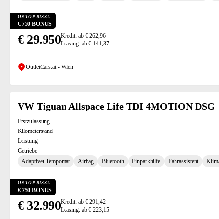
ON TOP BIS ZU
€ 750 BONUS
€ 29.950
Kredit: ab € 262,96
Leasing: ab € 141,37
OutletCars.at - Wien
VW Tiguan Allspace Life TDI 4MOTION DSG
Erstzulassung
Kilometerstand
Leistung
Getriebe
Adaptiver Tempomat
Airbag
Bluetooth
Einparkhilfe
Fahrassistent
Klim
ON TOP BIS ZU
€ 750 BONUS
€ 32.990
Kredit: ab € 291,42
Leasing: ab € 223,15