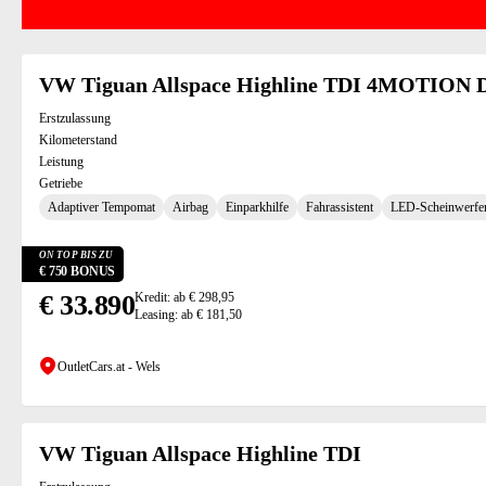
VW Tiguan Allspace Highline TDI 4MOTION
Erstzulassung
Kilometerstand
Leistung
Getriebe
Adaptiver Tempomat
Airbag
Einparkhilfe
Fahrassistent
LED-Scheinwerfe
ON TOP BIS ZU
€ 750 BONUS
€ 33.890
Kredit: ab € 298,95
Leasing: ab € 181,50
OutletCars.at - Wels
VW Tiguan Allspace Highline TDI