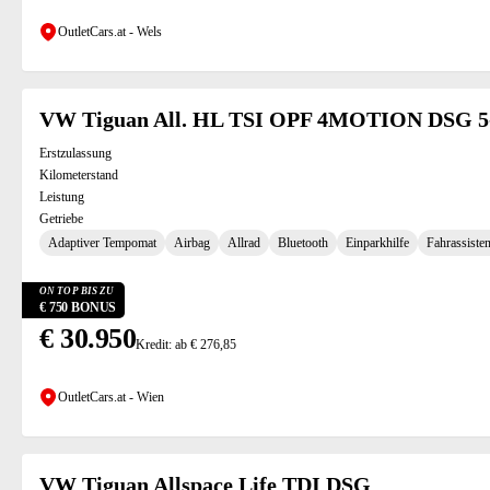
OutletCars.at - Wels
VW Tiguan All. HL TSI OPF 4MOTION DSG 5-
Erstzulassung
Kilometerstand
Leistung
Getriebe
Adaptiver Tempomat
Airbag
Allrad
Bluetooth
Einparkhilfe
Fahrassisten
ON TOP BIS ZU
€ 750 BONUS
€ 30.950
Kredit: ab € 276,85
OutletCars.at - Wien
VW Tiguan Allspace Life TDI DSG