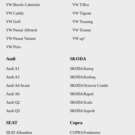
VW Beetle Cabriolet
VW T-Roc
VW Caddy
VW Tiguan
VW Golf
VW Touareg
VW Passat Alltrack
VW Touran
VW Passat Variant
VW up!
VW Polo
Audi
SKODA
Audi A1
SKODA Karoq
Audi A3
SKODA Kodiaq
Audi A4 Avant
SKODA Octavia Combi
Audi A6
SKODA Rapid
Audi Q2
SKODA Scala
Audi Q3
SKODA Superb
SEAT
Cupra
SEAT Alhambra
CUPRA Formentor