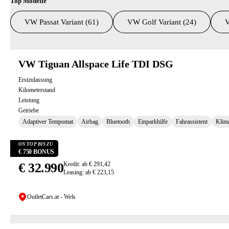
Top Modelle
VW Passat Variant (61)
VW Golf Variant (24)
V
Suchresultate
VW Tiguan Allspace Life TDI DSG
Erstzulassung
Kilometerstand
Leistung
Getriebe
Adaptiver Tempomat
Airbag
Bluetooth
Einparkhilfe
Fahrassistent
Klim
ON TOP BIS ZU
€ 750 BONUS
€ 32.990
Kredit: ab € 291,42
Leasing: ab € 223,15
OutletCars.at - Wels