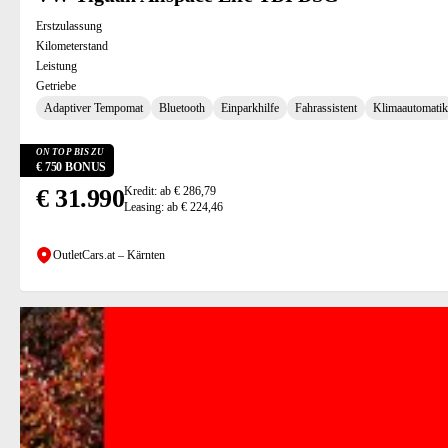
Erstzulassung
Kilometerstand
Leistung
Getriebe
Adaptiver Tempomat
Bluetooth
Einparkhilfe
Fahrassistent
Klimaautomatik
ON TOP BIS ZU
€ 750 BONUS
€ 31.990
Kredit: ab € 286,79
Leasing: ab € 224,46
OutletCars.at – Kärnten