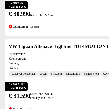
ON TOP BIS ZU
€ 750 BONUS
€ 30.990
Kredit: ab € 277,54
OutletCars.at - Leoben
VW Tiguan Allspace Highline TDI 4MOTION
Erstzulassung
Kilometerstand
Leistung
Getriebe
Adaptiver Tempomat
Airbag
Bluetooth
Einparkhilfe
Fahrassistent
Keyl
ON TOP BIS ZU
€ 750 BONUS
€ 31.590
Kredit: ab € 279,26
Leasing: ab € 165,78