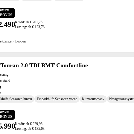
BIS ZU
0 BONUS
2.490
Kredit: ab € 201,75
Leasing: ab € 123,78
etCars.at - Leoben
Touran 2.0 TDI BMT Comfortline
assung
erstand
g
e
khilfe Sensoren hinten
Einparkhilfe Sensoren vorne
Klimaautomatik
Navigationssyst
BIS ZU
0 BONUS
5.990
Kredit: ab € 229,96
Leasing: ab € 135,03