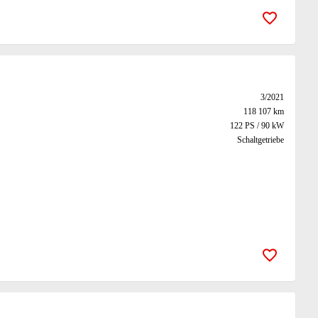
Zur Merk
3/2021
118 107 km
122 PS / 90 kW
Schaltgetriebe
Zur Merk