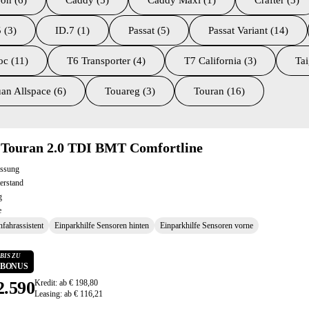
on (6)
Caddy (5)
Caddy Maxi (1)
Crafter (3)
 (3)
ID.7 (1)
Passat (5)
Passat Variant (14)
oc (11)
T6 Transporter (4)
T7 California (3)
Tai
an Allspace (6)
Touareg (3)
Touran (16)
ltate
Touran 2.0 TDI BMT Comfortline
assung
erstand
g
e
fahrassistent
Einparkhilfe Sensoren hinten
Einparkhilfe Sensoren vorne
BIS ZU
0 BONUS
2.590
Kredit: ab € 198,80
Leasing: ab € 116,21