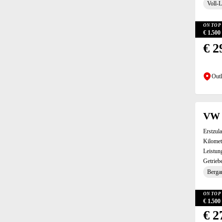
Voll-
Panoramadach (2)
Privacy Verglasung (13)
ON TOP 
€ 1.50
Radio (2)
€ 2
Regensensor (12)
Reifendruckkontrollsystem (16)
Rückbank geteilt umklappbar (9)
Outl
Rückfahrkamera (3)
Scheinwerferreinigung (10)
Schiebedach (2)
VW 
Schlüssellose Zentralverriegelung (Keyless Entry) (3)
Seitenairbags (16)
Erstzul
Seitenspiegel automatisch abblendend (7)
Kilomet
Leistun
Seitenspiegel beheizbar (9)
Getrieb
Seitenspiegel elektrisch anklappbar (10)
Bergan
Servolenkung (16)
Sitzheizung vorne (14)
ON TOP 
Sprachsteuerung (7)
€ 1.50
Spurhalteassistent (4)
€ 2