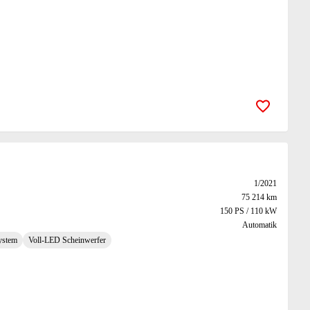
Zur Merk
1/2021
75 214 km
150 PS / 110 kW
Automatik
ystem
Voll-LED Scheinwerfer