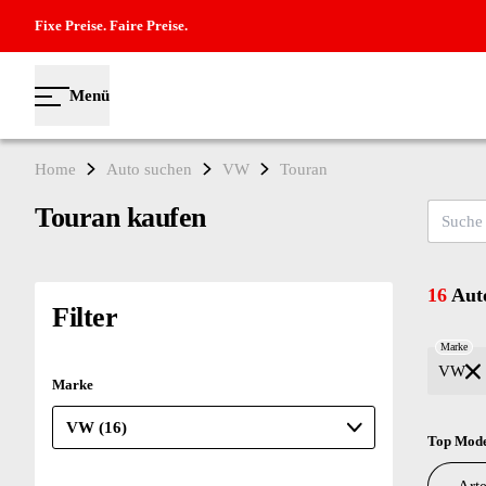
Fixe Preise. Faire Preise.
Menü
Home
Auto suchen
VW
Touran
Touran kaufen
Suche na
16
Auto
Filter
Marke
VW
Marke
Top Mode