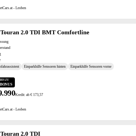
etCars.at - Leoben
Touran 2.0 TDI BMT Comfortline
assung
erstand
g
e
fahrassistent
Einparkhilfe Sensoren hinten
Einparkhilfe Sensoren vorne
BIS ZU
0 BONUS
9.990
Kredit: ab € 173,57
etCars.at - Leoben
Touran 2.0 TDI