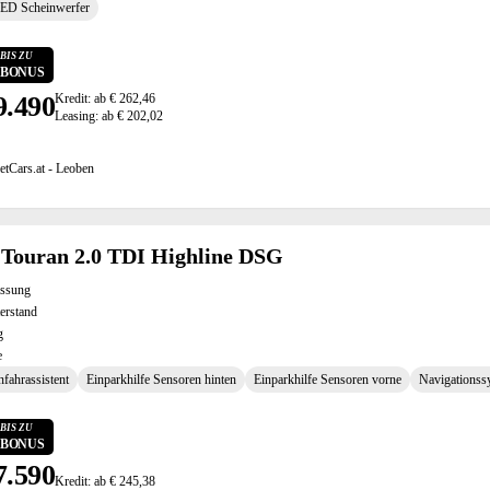
LED Scheinwerfer
BIS ZU
0 BONUS
9.490
Kredit: ab € 262,46
Leasing: ab € 202,02
etCars.at - Leoben
Touran 2.0 TDI Highline DSG
assung
erstand
g
e
fahrassistent
Einparkhilfe Sensoren hinten
Einparkhilfe Sensoren vorne
Navigationss
BIS ZU
0 BONUS
7.590
Kredit: ab € 245,38