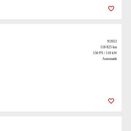
Zur Merk
9/2022
118 825 km
150 PS / 110 kW
Automatik
Zur Merk