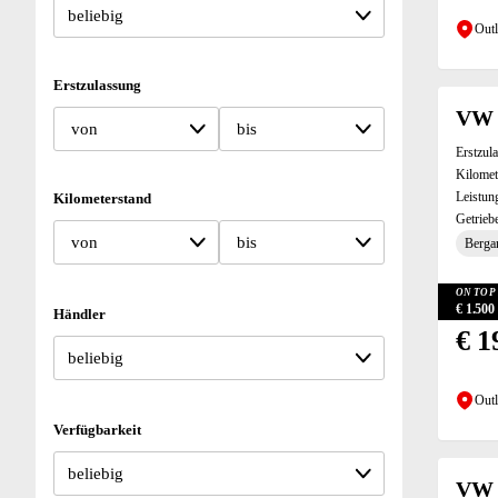
Outl
Erstzulassung
VW 
von
bis
Erstzul
Kilomet
Leistun
Kilometerstand
Getrieb
von
bis
Bergan
ON TOP 
€ 1.50
Händler
€ 1
Outl
Verfügbarkeit
VW 