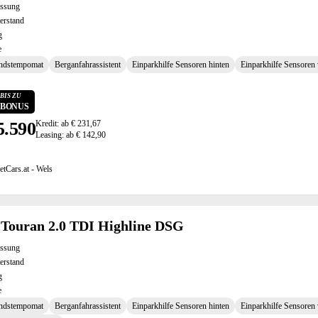
assung
erstand
g
e
ndstempomat
Berganfahrassistent
Einparkhilfe Sensoren hinten
Einparkhilfe Sensoren
BIS ZU
0 BONUS
5.590
Kredit: ab € 231,67
Leasing: ab € 142,90
etCars.at - Wels
Touran 2.0 TDI Highline DSG
assung
erstand
g
e
ndstempomat
Berganfahrassistent
Einparkhilfe Sensoren hinten
Einparkhilfe Sensoren