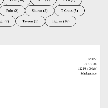
Golf (34)
ID.3 (1)
ID.4 (2)
Polo (2)
Sharan (2)
T-Cross (5)
go (7)
Tayron (1)
Tiguan (16)
6/2022
70 879 km
122 PS / 90 kW
Schaltgetriebe