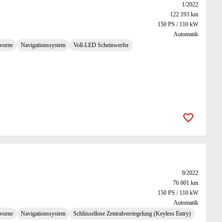
1/2022
122 193 km
150 PS / 110 kW
Automatik
 vorne
Navigationssystem
Voll-LED Scheinwerfer
Zur Merk
9/2022
76 601 km
150 PS / 110 kW
Automatik
 vorne
Navigationssystem
Schlüssellose Zentralverriegelung (Keyless Entry)