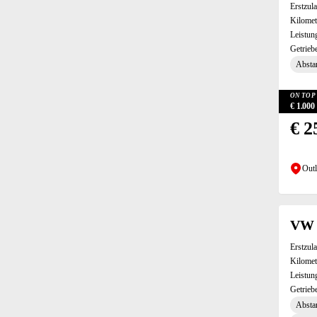
Erstzul
Ladeboden variabel (8)
Kilomet
LED-Tagfahrlicht (9)
Leistun
Lederlenkrad (15)
Getrieb
Leichtmetall-Felgen (13)
Absta
Lenkrad-Schaltwippen (5)
Lichtsensor (Abblendassistent) (11)
ON TOP 
€ 1.00
Linkslenker (2)
€ 2
Lordosenstütze (14)
Massagesitze (6)
Mittelarmlehne (14)
Outl
MP3 fähiges Radio (12)
Müdigkeitswarnsystem (13)
Multifunktionslenkrad (13)
VW 
Musikstreaming (12)
Navigationssystem (13)
Erstzul
Kilomet
Nebelscheinwerfer (10)
Leistun
Notbremsassistent (16)
Getrieb
Notrufsystem (16)
Absta
Pannenkit (8)