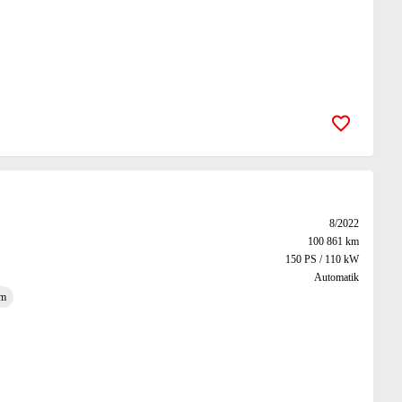
Zur Merk
8/2022
100 861 km
150 PS / 110 kW
Automatik
em