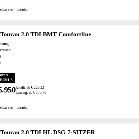
etCars.at – Kärnten
Touran 2.0 TDI BMT Comfortline
assung
erstand
g
e
BIS ZU
0 BONUS
5.950
Kredit: ab € 229,22
Leasing: ab € 175,76
etCars.at – Kärnten
Touran 2.0 TDI HL DSG 7-SITZER