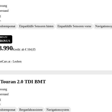
assung
erstand
g
e
ndstempomat
Einparkhilfe Sensoren hinten
Einparkhilfe Sensoren vorne
Navigationss
BIS ZU
0 BONUS
8.990
Kredit: ab € 164,05
etCars.at - Leoben
Touran 2.0 TDI BMT
assung
erstand
g
e
ndstempomat
Berganfahrassistent
Navigationssystem