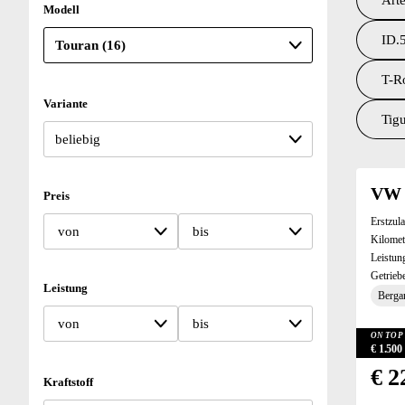
Arte
Modell
ID.5
T-R
Variante
Tigu
Suchresu
VW 
Preis
Erstzul
von
bis
Kilomet
Leistun
Getrieb
Leistung
Bergan
von
bis
ON TOP 
€ 1.50
€ 2
Kraftstoff