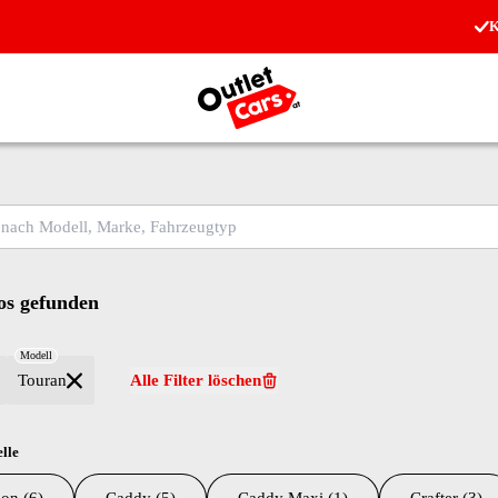
K
Zur Startseite
ch Modell, Marke, Fahrzeugtyp
s gefunden
Modell
Touran
Alle Filter löschen
lle