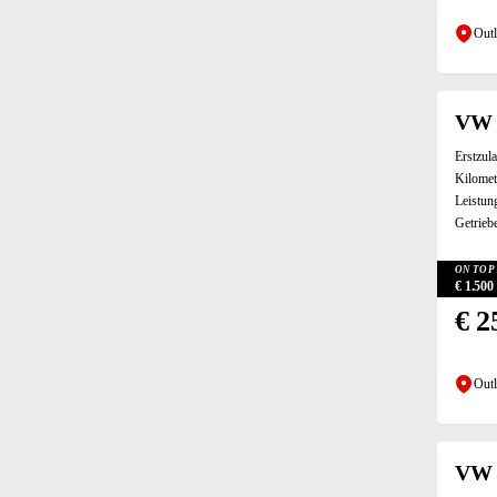
Elektrische Fensterheber hinten (3)
Elektrische Fensterheber vorne (16)
Outl
Elektrische Heckklappe (6)
Elektrische Seitenspiegel (15)
Elektrische Sitzeinstellung vorne (6)
VW 
Elektrisches Bremssystem (EBS) (3)
Erstzul
Elektronische Parkbremse (14)
Kilomet
ESP (16)
Leistun
Fahrerairbag (16)
Getrieb
Fernlichtassistent (7)
Geschwindigkeitsbegrenzer (12)
ON TOP 
€ 1.50
Heckklappe (2)
€ 2
Höhenverstellbarer Fahrersitz (16)
Innenspiegel automatisch abblendend (11)
iPad/iPod-Anschluss (10)
Outl
Isofix hinten (15)
Kompressor (7)
Kopfairbag (14)
VW 
Kurvenlicht (6)