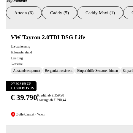
Top Modelle
Arteon (6)
Caddy (5)
Caddy Maxi (1)
Suchresultate
VW Tayron 2.0TDI DSG Life
Erstzulassung
Kilometerstand
Leistung
Getriebe
Abstandstempomat
Berganfahrassistent
Einparkhilfe Sensoren hinten
Einpark
ON TOP BIS ZU
€ 1.500 BONUS
€ 39.790
Kredit: ab € 359,98
Leasing: ab € 290,44
OutletCars.at - Wien