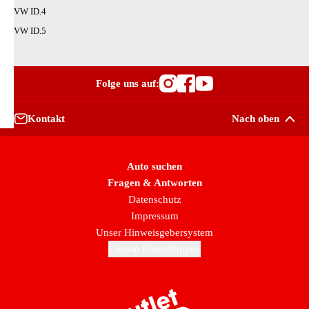
VW ID.4
VW ID.5
Folge uns auf:
Besuche OutletCars
Besuche OutletC
Besuche Outle
Kontakt
Nach oben
Auto suchen
Fragen & Antworten
Datenschutz
Impressum
Unser Hinweisgebersystem
Cookie Einstellungen
Zur Startseite