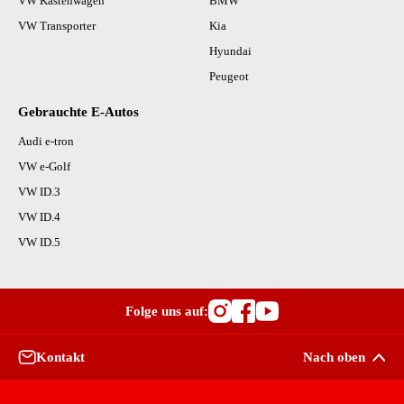
VW Kastenwagen
BMW
VW Transporter
Kia
Hyundai
Peugeot
Gebrauchte E-Autos
Audi e-tron
VW e-Golf
VW ID.3
VW ID.4
VW ID.5
Folge uns auf:
Besuche OutletCars
Besuche OutletC
Besuche Outle
Kontakt
Nach oben