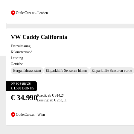
OutletCars.at - Leoben
VW Caddy California
Erstzulassung
Kilometerstand
Leistung
Getriebe
Berganfahrassistent
Einparkhilfe Sensoren hinten
Einparkhilfe Sensoren vorne
ON TOP BIS ZU
€ 1.500 BONUS
€ 34.990
Kredit: ab € 314,24
Leasing: ab € 253,11
OutletCars.at - Wien