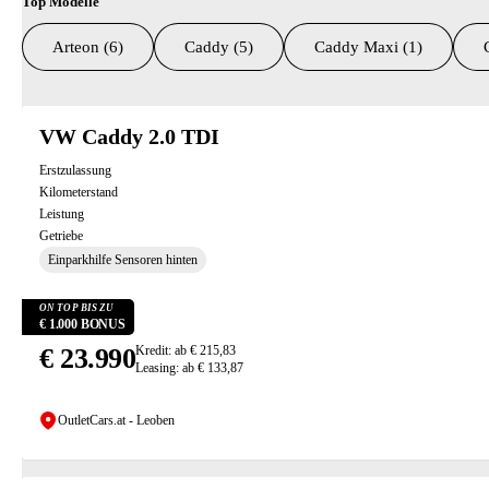
Top Modelle
Arteon (6)
Caddy (5)
Caddy Maxi (1)
Suchresultate
VW Caddy 2.0 TDI
Erstzulassung
Kilometerstand
Leistung
Getriebe
Einparkhilfe Sensoren hinten
ON TOP BIS ZU
€ 1.000 BONUS
€ 23.990
Kredit: ab € 215,83
Leasing: ab € 133,87
OutletCars.at - Leoben