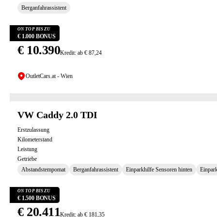
Berganfahrassistent
ON TOP BIS ZU
€ 1.000 BONUS
€ 10.390
Kredit: ab € 87,24
OutletCars.at - Wien
VW Caddy 2.0 TDI
Erstzulassung
Kilometerstand
Leistung
Getriebe
Abstandstempomat
Berganfahrassistent
Einparkhilfe Sensoren hinten
Einpark
ON TOP BIS ZU
€ 1.500 BONUS
€ 20.411
Kredit: ab € 181,35