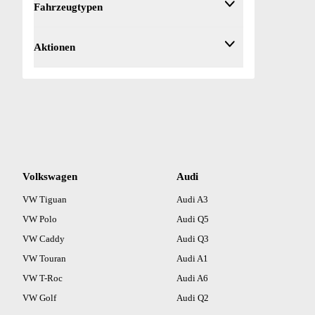
Fahrzeugtypen
Bluetooth (Freisprecheinrichtung) (1)
Schwarz (1)
Bordcomputer (1)
Fahrzeugtyp
Aktionen
Bremsbelaganzeige (1)
DAB-Radio (1)
Dachreling (1)
Dachträger (1)
Einparkhilfe Sensoren hinten (1)
Einparkhilfe Sensoren vorne (1)
Elektrische Fensterheber hinten (1)
Elektrische Fensterheber vorne (1)
Volkswagen
Audi
Elektrische Seitenspiegel (1)
VW Tiguan
Elektrisches Bremssystem (EBS) (1)
Audi A3
ESP (1)
VW Polo
Audi Q5
Fahrerairbag (1)
VW Caddy
Audi Q3
Geschwindigkeitsbegrenzer (1)
VW Touran
Audi A1
Innenspiegel automatisch abblendend (1)
VW T-Roc
Audi A6
iPad/iPod-Anschluss (1)
VW Golf
Audi Q2
Isofix hinten (1)