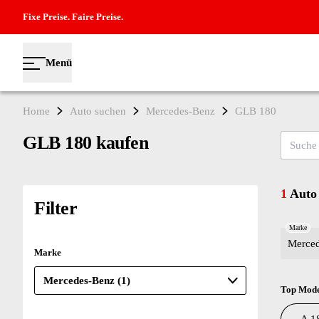
Fixe Preise. Faire Preise.
Menü
Home
Auto suchen
Mercedes-Benz
GLB 180
GLB 180 kaufen
Suche na
1
Auto
Filter
Marke
Merce
Marke
Top Mode