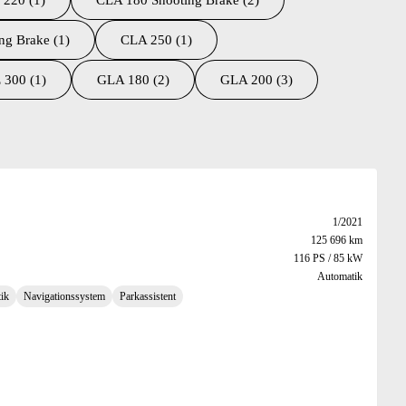
 220 (1)
CLA 180 Shooting Brake (2)
ng Brake (1)
CLA 250 (1)
 300 (1)
GLA 180 (2)
GLA 200 (3)
1/2021
125 696 km
116 PS / 85 kW
Automatik
ik
Navigationssystem
Parkassistent