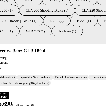
80 (3)
A 200 (2)
A 220 (1)
C 200 (1)
C
 200 (1)
CLA 200 Shooting Brake (1)
CLA 220 Shooti
 250 Shooting Brake (1)
E 200 (2)
E 220 (1)
E
 180 (1)
GLB 220 (1)
T-Klasse (1)
ltate
cedes-Benz GLB 180 d
assung
erstand
g
e
fahrassistent
Einparkhilfe Sensoren hinten
Einparkhilfe Sensoren vorne
Klimaautomat
sellose Zentralverriegelung (Keyless Entry)
BIS ZU
 BONUS
6.690
Kredit: ab € 245,48