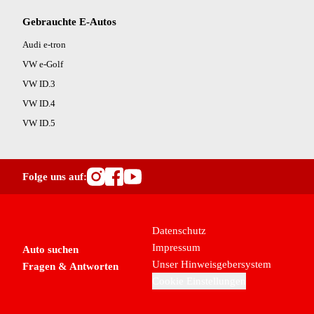
Katalysator (1)
Klimaautomatik (1)
Gebrauchte E-Autos
Kompressor (1)
Audi e-tron
Kopfairbag (1)
VW e-Golf
LED-Tagfahrlicht (1)
VW ID.3
Lederlenkrad (1)
VW ID.4
Leichtmetall-Felgen (1)
Lichtsensor (Abblendassistent) (1)
VW ID.5
Mittelarmlehne (1)
MP3 fähiges Radio (1)
Müdigkeitswarnsystem (1)
Folge uns auf:
Multifunktionslenkrad (1)
Besuche OutletCars.at auf I
Besuche OutletCars.at au
Besuche OutletCars.at 
Musikstreaming (1)
Navigationssystem (1)
Datenschutz
Notbremsassistent (1)
Impressum
Auto suchen
Notrufsystem (1)
Unser Hinweisgebersystem
Fragen & Antworten
Pannenkit (1)
Cookie Einstellungen
Panoramadach (1)
Parkassistent (1)