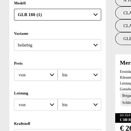
A 1
Modell
CLA
CLA
Variante
GLB
Suchresu
Mer
Preis
Erstzul
von
bis
Kilomet
Leistun
Getrieb
Leistung
Bergan
Schlüs
von
bis
ON TOP 
€ 500
Kraftstoff
€ 2