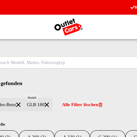
K
Zur Startseite
ch Modell, Marke, Fahrzeugtyp
 gefunden
Modell
des-Benz
GLB 180
Alle Filter löschen
lle