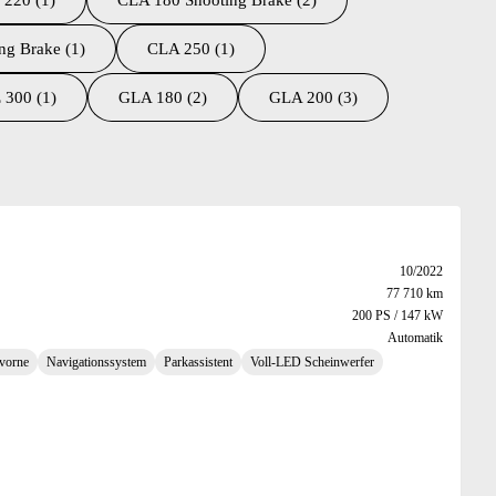
 220 (1)
CLA 180 Shooting Brake (2)
ng Brake (1)
CLA 250 (1)
 300 (1)
GLA 180 (2)
GLA 200 (3)
10/2022
77 710 km
200 PS / 147 kW
Automatik
 vorne
Navigationssystem
Parkassistent
Voll-LED Scheinwerfer