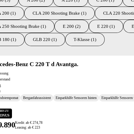
80 (3)
A 200 (2)
A 220 (1)
C 200 (1)
C
 200 (1)
CLA 200 Shooting Brake (1)
CLA 220 Shooti
 250 Shooting Brake (1)
E 200 (2)
E 220 (1)
E
 180 (1)
GLB 220 (1)
T-Klasse (1)
ltate
edes-Benz C 220 T d Avantga.
assung
erstand
g
e
ndstempomat
Berganfahrassistent
Einparkhilfe Sensoren hinten
Einparkhilfe Sensoren
BIS ZU
 BONUS
9.890
Kredit: ab € 274,78
Leasing: ab € 223