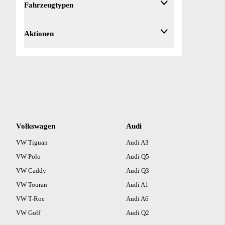
Fahrzeugtypen
Anhängerkupplung schwenkbar (1)
Grau (1)
Apple CarPlay (1)
Fahrzeugtyp
Aktionen
Beifahrerairbag (1)
Berganfahrassistent (1)
Bluetooth (Freisprecheinrichtung) (1)
Bordcomputer (1)
Bremsbelaganzeige (1)
DAB-Radio (1)
Dachreling (1)
Einparkhilfe Sensoren hinten (1)
Volkswagen
Audi
Einparkhilfe Sensoren vorne (1)
VW Tiguan
Elektrische Fensterheber vorne (1)
Audi A3
Elektrische Heckklappe (1)
VW Polo
Audi Q5
Elektrische Seitenspiegel (1)
VW Caddy
Audi Q3
Elektronische Parkbremse (1)
VW Touran
Audi A1
ESP (1)
VW T-Roc
Audi A6
Fahrerairbag (1)
VW Golf
Audi Q2
Fernlichtassistent (1)