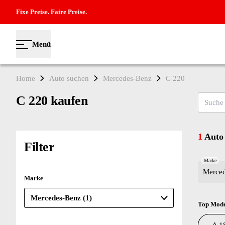
Fixe Preise. Faire Preise.
Menü
Home
Auto suchen
Mercedes-Benz
C 220
C 220 kaufen
Suche na
1
Auto
Filter
Marke
Merce
Marke
Top Mode