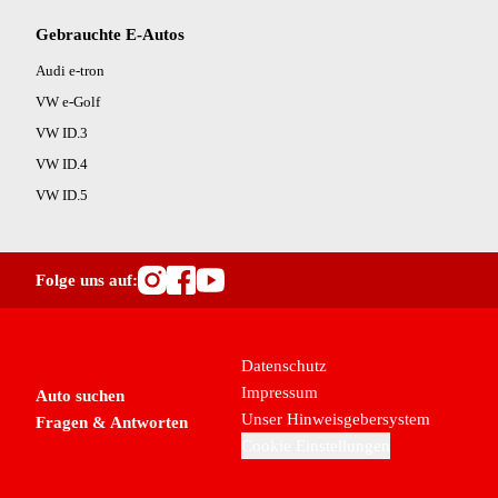
Geschwindigkeitsbegrenzer (1)
Innenspiegel automatisch abblendend (1)
Gebrauchte E-Autos
Isofix hinten (1)
Audi e-tron
Kopfairbag (1)
VW e-Golf
LED-Tagfahrlicht (1)
VW ID.3
Lederlenkrad (1)
VW ID.4
Leichtmetall-Felgen (1)
Lenkrad-Schaltwippen (1)
VW ID.5
Lichtsensor (Abblendassistent) (1)
Linkslenker (1)
Lordosenstütze (1)
Folge uns auf:
Mittelarmlehne (1)
Besuche OutletCars.at auf I
Besuche OutletCars.at au
Besuche OutletCars.at 
MP3 fähiges Radio (1)
Müdigkeitswarnsystem (1)
Datenschutz
Multifunktionslenkrad (1)
Impressum
Auto suchen
Musikstreaming (1)
Unser Hinweisgebersystem
Fragen & Antworten
Navigationssystem (1)
Cookie Einstellungen
Notbremsassistent (1)
Notrufsystem (1)