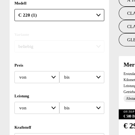
A 1
Modell
CLA
CLA
Variante
GLB
Suchresu
Merc
Preis
Erstzul
von
bis
Kilomet
Leistun
Getrieb
Leistung
Absta
von
bis
ON TOP 
€ 500
€ 2
Kraftstoff