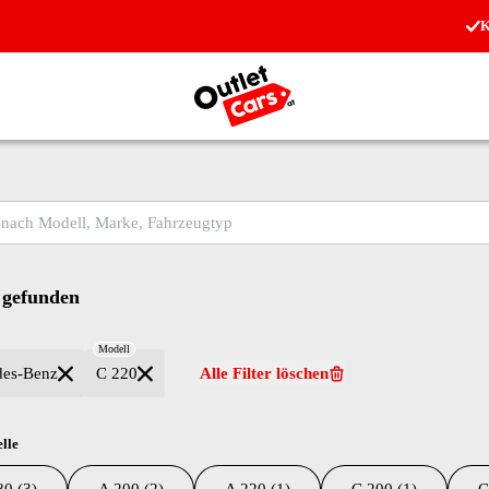
K
Zur Startseite
ch Modell, Marke, Fahrzeugtyp
 gefunden
Modell
des-Benz
C 220
Alle Filter löschen
lle