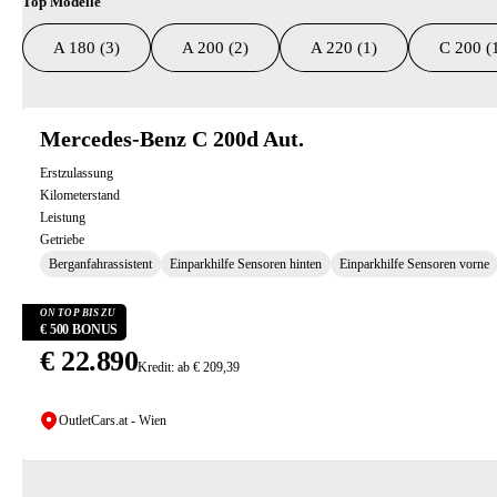
Top Modelle
A 180 (3)
A 200 (2)
A 220 (1)
C 200 (
Suchresultate
Mercedes-Benz C 200d Aut.
Erstzulassung
Kilometerstand
Leistung
Getriebe
Berganfahrassistent
Einparkhilfe Sensoren hinten
Einparkhilfe Sensoren vorne
ON TOP BIS ZU
€ 500 BONUS
€ 22.890
Kredit: ab € 209,39
OutletCars.at - Wien