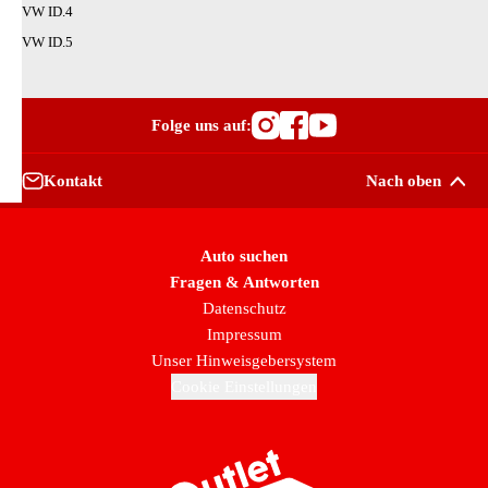
VW ID.4
VW ID.5
Folge uns auf:
Besuche OutletCars
Besuche OutletC
Besuche Outle
Kontakt
Nach oben
Auto suchen
Fragen & Antworten
Datenschutz
Impressum
Unser Hinweisgebersystem
Cookie Einstellungen
Zur Startseite