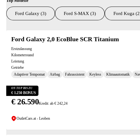
Top Modelle
Ford Galaxy (3)
Ford S-MAX (3)
Ford Kuga (2
Suchresultate
Ford Galaxy 2,0 EcoBlue SCR Titanium
Erstzulassung
Kilometerstand
Leistung
Getriebe
Adaptiver Tempomat
Airbag
Fahrassistent
Keyless
Klimaautomatik
Nav
ON TOP BIS ZU
€ 1.250 BONUS
€ 26.590
Kredit: ab € 242,24
OutletCars.at - Leoben