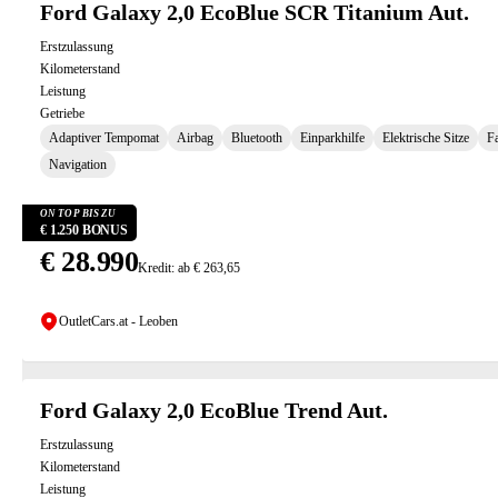
Ford Galaxy 2,0 EcoBlue SCR Titanium Aut.
Erstzulassung
Kilometerstand
Leistung
Getriebe
Adaptiver Tempomat
Airbag
Bluetooth
Einparkhilfe
Elektrische Sitze
Fa
Navigation
ON TOP BIS ZU
€ 1.250 BONUS
€ 28.990
Kredit: ab € 263,65
OutletCars.at - Leoben
Ford Galaxy 2,0 EcoBlue Trend Aut.
Erstzulassung
Kilometerstand
Leistung