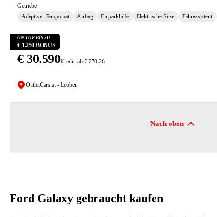
Getriebe
Adaptiver Tempomat
Airbag
Einparkhilfe
Elektrische Sitze
Fahrassistent
ON TOP BIS ZU
€ 1.250 BONUS
€ 30.590
Kredit: ab € 279,26
OutletCars.at - Leoben
Nach oben
Ford Galaxy gebraucht kaufen