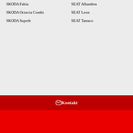
SKODA Fabia
SEAT Alhambra
SKODA Octavia Combi
SEAT Leon
SKODA Superb
SEAT Tarraco
Kontakt
nstagram
f Facebook
auf YouTube