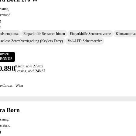
assung
erstand
g
e
ndstempomat
Einparkhilfe Sensoren hinten
Einparkhilfe Sensoren vorne
Klimaautomat
sellose Zentralverriegelung (Keyless Entry)
Voll-LED Scheinwerfer
BIS ZU
0 BONUS
0.890
Kredit: ab € 279,65
Leasing: ab € 248,67
etCars.at - Wien
ra Born
assung
erstand
g