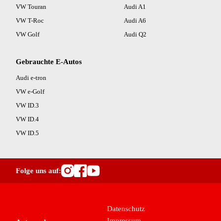
Fahrerairbag (4)
VW Touran
Audi A1
Fernlichtassistent (4)
VW T-Roc
Audi A6
Freisprecheinrichtung (4)
VW Golf
Audi Q2
Geschwindigkeitsbegrenzer (4)
Heckklappe (1)
Höhenverstellbarer Fahrersitz (4)
Gebrauchte E-Autos
Induktionsladen für Smartphones (3)
Audi e-tron
Innenspiegel automatisch abblendend (4)
VW e-Golf
iPad/iPod-Anschluss (1)
VW ID.3
Isofix hinten (4)
VW ID.4
Klimaautomatik (3)
Kopfairbag (4)
VW ID.5
LED-Tagfahrlicht (4)
Lederlenkrad (2)
Leichtmetall-Felgen (4)
Folge uns auf:
Lichtsensor (Abblendassistent) (4)
Besuche OutletCars.at auf I
Besuche OutletCars.at au
Besuche OutletCars.at 
Mittelarmlehne (4)
MP3 fähiges Radio (1)
Datenschutz
Müdigkeitswarnsystem (4)
Impressum