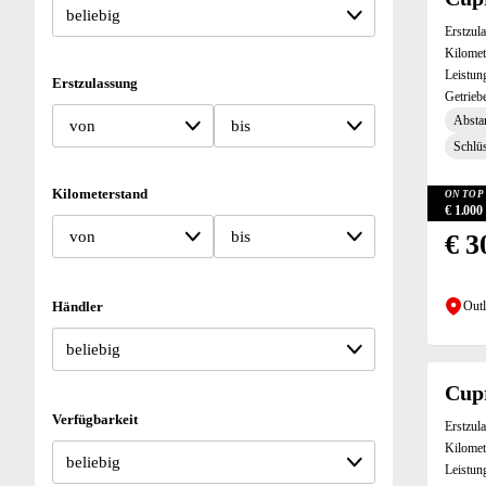
Erstzul
Kilomet
Leistun
Erstzulassung
Getrieb
Absta
von
bis
Schlüs
Kilometerstand
ON TOP 
€ 1.00
von
bis
€ 3
Händler
Outl
Cup
Verfügbarkeit
Erstzul
Kilomet
Leistun