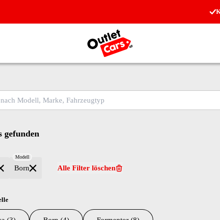
K
Zur Startseite
ch Modell, Marke, Fahrzeugtyp
 gefunden
Modell
Born
Alle Filter löschen
lle