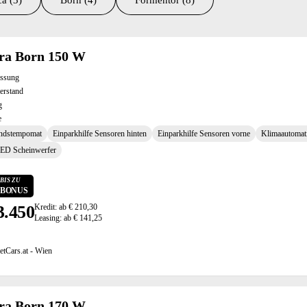
a (3)
Born (4)
Formentor (8)
ltate
ra Born 150 W
assung
erstand
g
e
ndstempomat
Einparkhilfe Sensoren hinten
Einparkhilfe Sensoren vorne
Klimaautomat
LED Scheinwerfer
BIS ZU
0 BONUS
3.450
Kredit: ab € 210,30
Leasing: ab € 141,25
etCars.at - Wien
ra Born 170 W