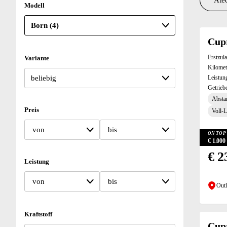
Atec
Modell
Suchresu
Cup
Erstzul
Variante
Kilomet
Leistun
Getrieb
Absta
Preis
Voll-
von
bis
ON TOP 
€ 1.00
€ 2
Leistung
von
bis
Outl
Kraftstoff
Cup