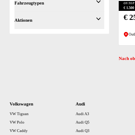
Fahrzeugtypen
ON TOP 
Allwetterreifen (1)
€ 1.50
Grau (4)
Ambientebeleuchtung (3)
Fahrzeugtyp
€ 2
Aktionen
Android Auto (4)
Apple CarPlay (4)
Outl
Autonomes Fahren Level 2 (3)
Beheizbares Lenkrad (4)
Beifahrerairbag (3)
Berganfahrassistent (1)
Nach ob
Bordcomputer (4)
DAB-Radio (4)
Differentialsperre (1)
Einparkhilfe Sensoren hinten (4)
Einparkhilfe Sensoren vorne (4)
Elektrische Fensterheber hinten (1)
Volkswagen
Audi
Elektrische Fensterheber vorne (4)
VW Tiguan
Audi A3
Elektrische Seitenspiegel (4)
Elektrisches Bremssystem (EBS) (1)
VW Polo
Audi Q5
ESP (4)
VW Caddy
Audi Q3