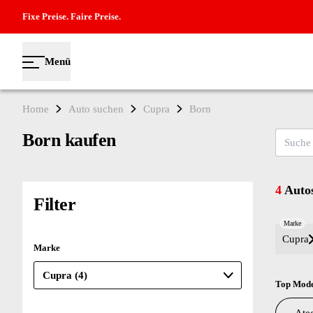
Fixe Preise. Faire Preise.
Menü
Home
Auto suchen
Cupra
Born
Born kaufen
Suche na
4
Autos
Filter
Marke
Cupra
Marke
Top Mode