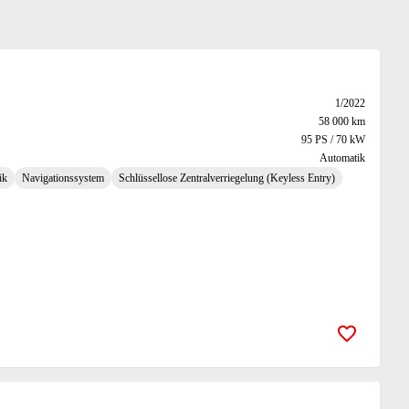
1/2022
58 000 km
95 PS / 70 kW
Automatik
ik
Navigationssystem
Schlüssellose Zentralverriegelung (Keyless Entry)
Zur Merk