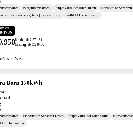
e
ndstempomat
Berganfahrassistent
Einparkhilfe Sensoren hinten
Einparkhilfe Sensoren
sellose Zentralverriegelung (Keyless Entry)
Voll-LED Scheinwerfer
BIS ZU
0 BONUS
9.950
Kredit: ab € 271,31
Leasing: ab € 240,90
etCars.at - Wien
ra Born 170kWh
assung
erstand
g
e
ndstempomat
Einparkhilfe Sensoren hinten
Einparkhilfe Sensoren vorne
Klimaautomat
LED Scheinwerfer