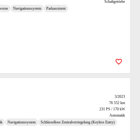
Schaltgetriebe
 vorne
Navigationssystem
Parkassistent
Zur Merk
3/2023
76 552 km
231 PS / 170 kW
Automatik
ik
Navigationssystem
Schlüssellose Zentralverriegelung (Keyless Entry)