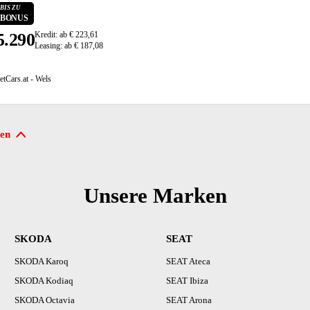
BIS ZU
0 BONUS
5.290
Kredit: ab € 223,61
Leasing: ab € 187,08
etCars.at - Wels
en
Unsere Marken
SKODA
SEAT
SKODA Karoq
SEAT Ateca
SKODA Kodiaq
SEAT Ibiza
SKODA Octavia
SEAT Arona