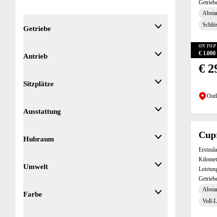
Getrieb
Absta
Schlüs
Getriebe
ON TOP 
Getriebetyp
€ 1.00
Antrieb
€ 2
Antrieb
Sitzplätze
Outl
Sitzplätze
Ausstattung
Ausstattung
Cup
Hubraum
2-Zonen-Klimaautomatik (1)
Erstzul
360° Kamera (2)
Hubraum
Kilomet
Umwelt
ABS (4)
Leistun
Getrieb
Abstandstempomat (4)
CO₂-Werte
Absta
Abstandswarner (4)
Farbe
Voll-
Akustikverglasung (1)
Farbe
Alarmanlage (2)