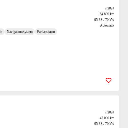
7/2024
64 800 km
95 PS / 70 kW
Automatik
ik
Navigationssystem
Parkassistent
Zur Merk
7/2024
47 000 km
95 PS / 70 kW