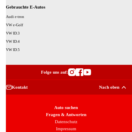
Gebrauchte E-Autos
Audi e-tron
VW e-Golf
VW ID.3
VW ID.4
VW ID.5
Folge uns auf:
Besuche OutletCars
Besuche OutletC
Besuche Outle
Kontakt
Nach oben
Auto suchen
Fragen & Antworten
Datenschutz
Impressum