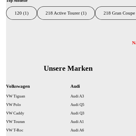
Top Modelle
120 (1)
218 Active Tourer (1)
218 Gran Coupe 
Suchresultate
N
Unsere Marken
Volkswagen
Audi
VW Tiguan
Audi A3
VW Polo
Audi Q5
VW Caddy
Audi Q3
VW Touran
Audi A1
VW T-Roc
Audi A6