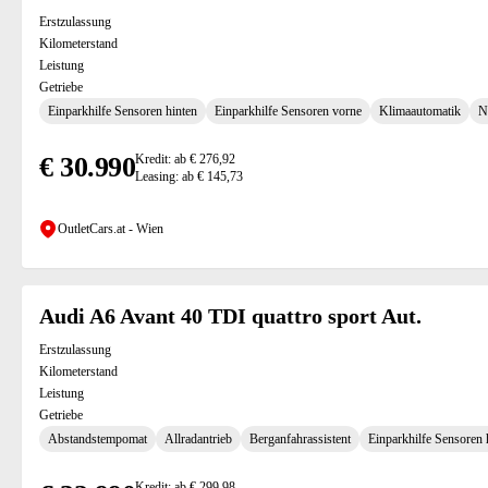
Erstzulassung
Kilometerstand
Leistung
Getriebe
Einparkhilfe Sensoren hinten
Einparkhilfe Sensoren vorne
Klimaautomatik
N
€ 30.990
Kredit: ab € 276,92
Leasing: ab € 145,73
OutletCars.at - Wien
) (8)
Audi A6 Avant 40 TDI quattro sport Aut.
Erstzulassung
Kilometerstand
Leistung
Getriebe
Abstandstempomat
Allradantrieb
Berganfahrassistent
Einparkhilfe Sensoren 
Kredit: ab € 299,98