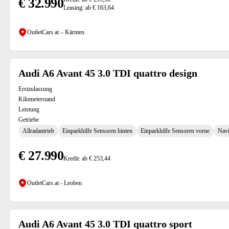
€ 32.990
Leasing: ab € 163,64
OutletCars.at – Kärnten
Audi A6 Avant 45 3.0 TDI quattro design
Erstzulassung
Kilometerstand
Leistung
Getriebe
Allradantrieb
Einparkhilfe Sensoren hinten
Einparkhilfe Sensoren vorne
Navi
€ 27.990
Kredit: ab € 253,44
OutletCars.at - Leoben
Audi A6 Avant 45 3.0 TDI quattro sport