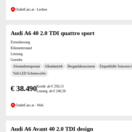
OutletCars.at - Leoben
Audi A6 40 2.0 TDI quattro sport
Erstzulassung
Kilometerstand
Leistung
Getriebe
Abstandstempomat
Allradantrieb
Berganfahrassistent
Einparkhilfe Sensoren 
Voll-LED Scheinwerfer
€ 38.490
Kredit: ab € 350,13
Leasing: ab € 246,56
OutletCars.at - Wels
Audi A6 Avant 40 2.0 TDI design