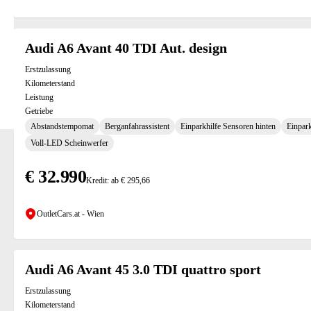
Audi A6 Avant 40 TDI Aut. design
Erstzulassung
Kilometerstand
Leistung
Getriebe
Abstandstempomat
Berganfahrassistent
Einparkhilfe Sensoren hinten
Einpark
Voll-LED Scheinwerfer
€ 32.990
Kredit: ab € 295,66
OutletCars.at - Wien
Audi A6 Avant 45 3.0 TDI quattro sport
Erstzulassung
Kilometerstand