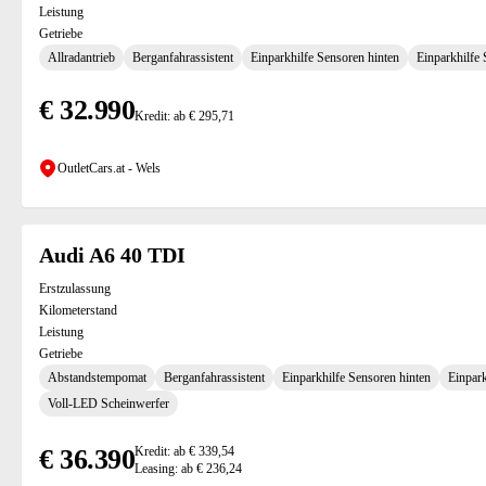
Leistung
Getriebe
Allradantrieb
Berganfahrassistent
Einparkhilfe Sensoren hinten
Einparkhilfe
€ 32.990
Kredit: ab € 295,71
OutletCars.at - Wels
Audi A6 40 TDI
Erstzulassung
Kilometerstand
Leistung
Getriebe
Abstandstempomat
Berganfahrassistent
Einparkhilfe Sensoren hinten
Einpark
Voll-LED Scheinwerfer
€ 36.390
Kredit: ab € 339,54
Leasing: ab € 236,24