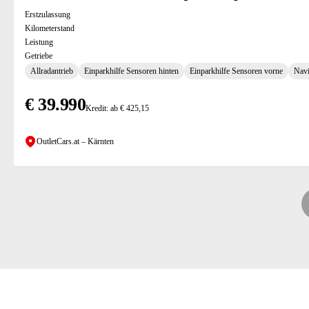
Erstzulassung
Kilometerstand
Leistung
Getriebe
Allradantrieb
Einparkhilfe Sensoren hinten
Einparkhilfe Sensoren vorne
Navi
€ 39.990
Kredit: ab € 425,15
OutletCars.at – Kärnten