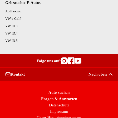
Gebrauchte E-Autos
Audi e-tron
VW e-Golf
VW ID.3
VW ID.4
VW ID.5
Folge uns auf:
Besuche OutletCars
Besuche OutletC
Besuche Outle
Kontakt
Nach oben
Auto suchen
Fragen & Antworten
Datenschutz
Impressum
Unser Hinweisgebersystem