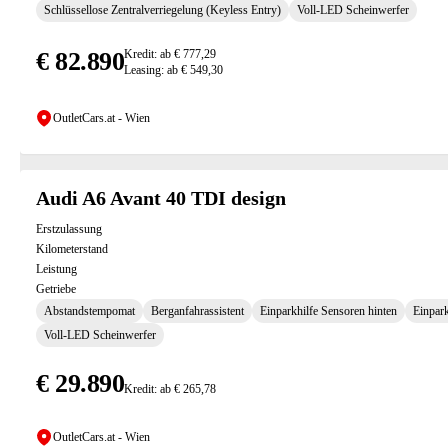
Schlüssellose Zentralverriegelung (Keyless Entry)
Voll-LED Scheinwerfer
€ 82.890
Kredit: ab € 777,29
Leasing: ab € 549,30
OutletCars.at - Wien
Audi A6 Avant 40 TDI design
Erstzulassung
Kilometerstand
Leistung
Getriebe
Abstandstempomat
Berganfahrassistent
Einparkhilfe Sensoren hinten
Einpark
Voll-LED Scheinwerfer
€ 29.890
Kredit: ab € 265,78
OutletCars.at - Wien