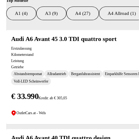
Top Modelle
A1 (4)
A3 (9)
A4 (27)
A4 Allroad (1)
Suchresultate
Audi A6 Avant 45 3.0 TDI quattro sport
Erstzulassung
Kilometerstand
Leistung
Getriebe
Abstandstempomat
Allradantrieb
Berganfahrassistent
Einparkhilfe Sensoren 
Voll-LED Scheinwerfer
€ 33.990
Kredit: ab € 305,05
OutletCars.at - Wels
Audi A6 Avant 40 TDI quattro design