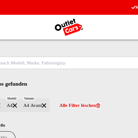
K
Zur Startseite
ch Modell, Marke, Fahrzeugtyp
s gefunden
Modell
Variante
A4
A4 Avant
Alle Filter löschen
lle