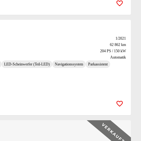
Zur Merk
1/2021
62 862 km
204 PS / 150 kW
Automatik
LED-Scheinwerfer (Teil-LED)
Navigationssystem
Parkassistent
Zur Merk
11/2022