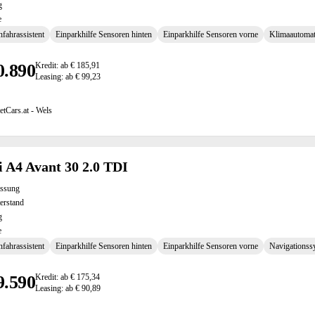
g
e
fahrassistent
Einparkhilfe Sensoren hinten
Einparkhilfe Sensoren vorne
Klimaautomat
0.890
Kredit: ab € 185,91
Leasing: ab € 99,23
etCars.at - Wels
 A4 Avant 30 2.0 TDI
assung
erstand
g
e
fahrassistent
Einparkhilfe Sensoren hinten
Einparkhilfe Sensoren vorne
Navigationss
9.590
Kredit: ab € 175,34
Leasing: ab € 90,89