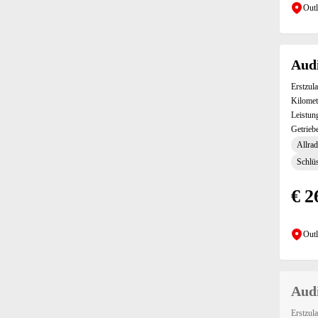
Outl
Parkassistent (3)
Privacy Verglasung (9)
Radio (1)
Audi
Regensensor (11)
Reifendruckkontrollsystem (11)
Erstzul
Reserverad (5)
Kilomet
Leistun
Rückbank geteilt umklappbar (11)
Getrieb
Rückfahrkamera (2)
Allrad
Scheinwerferreinigung (3)
Schlüs
Schlüssellose Zentralverriegelung (Keyless Entry) (2)
Seitenairbags (11)
€ 2
Seitenspiegel automatisch abblendend (11)
Seitenspiegel beheizbar (11)
Outl
Seitenspiegel elektrisch anklappbar (11)
Servolenkung (11)
Sitzheizung vorne (11)
Soundsystem (6)
Audi
Sportsitze (2)
Erstzul