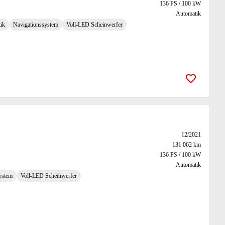
136 PS / 100 kW
Automatik
ik
Navigationssystem
Voll-LED Scheinwerfer
Zur Merk
12/2021
131 062 km
136 PS / 100 kW
Automatik
ystem
Voll-LED Scheinwerfer