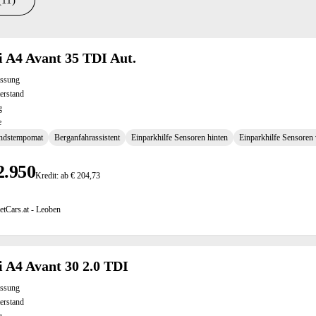
(11)
ltate
 A4 Avant 35 TDI Aut.
assung
erstand
g
e
ndstempomat
Berganfahrassistent
Einparkhilfe Sensoren hinten
Einparkhilfe Sensoren
2.950
Kredit: ab € 204,73
etCars.at - Leoben
 A4 Avant 30 2.0 TDI
assung
erstand