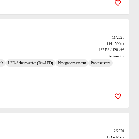
Zur Merk
11/2021
114 159 km
163 PS / 120 kW
Automatik
ik
LED-Scheinwerfer (Teil-LED)
Navigationssystem
Parkassistent
Zur Merk
2/2020
123 402 km