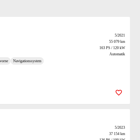
5/2021
55 079 km
163 PS / 120 kW
Automatik
 vorne
Navigationssystem
Zur Merk
5/2023
37 154 km