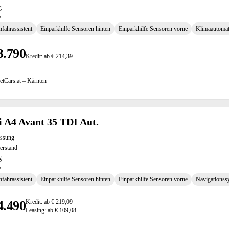
g
e
fahrassistent
Einparkhilfe Sensoren hinten
Einparkhilfe Sensoren vorne
Klimaautomat
3.790
Kredit: ab € 214,39
etCars.at – Kärnten
 A4 Avant 35 TDI Aut.
assung
erstand
g
e
fahrassistent
Einparkhilfe Sensoren hinten
Einparkhilfe Sensoren vorne
Navigationss
4.490
Kredit: ab € 219,09
Leasing: ab € 109,08