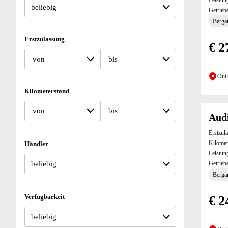
Leistun
Getrieb
Bergan
Erstzulassung
€ 2
von
bis
Outl
Kilometerstand
von
bis
Audi
Erstzul
Kilomet
Händler
Leistun
Getrieb
Bergan
Verfügbarkeit
€ 2