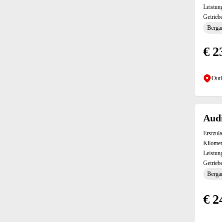
Klimaautomatik (7)
Leistun
Getrieb
Kopfairbag (11)
Bergan
LED-Scheinwerfer (Teil-LED) (2)
LED-Tagfahrlicht (7)
€ 2
Lederlenkrad (11)
Leichtmetall-Felgen (11)
Lenkrad-Schaltwippen (8)
Outl
Lichtsensor (Abblendassistent) (11)
Linkslenker (1)
Lordosenstütze (8)
Audi
Massagesitze (1)
Erstzul
Mittelarmlehne (11)
Kilomet
MP3 fähiges Radio (8)
Leistun
Müdigkeitswarnsystem (9)
Getrieb
Multifunktionslenkrad (11)
Bergan
Musikstreaming (8)
Navigationssystem (11)
€ 2
Notbremsassistent (11)
Notrufsystem (11)