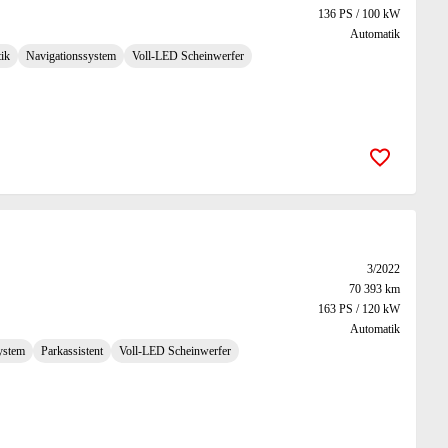
136 PS / 100 kW
Automatik
ik
Navigationssystem
Voll-LED Scheinwerfer
Zur Merk
3/2022
70 393 km
163 PS / 120 kW
Automatik
ystem
Parkassistent
Voll-LED Scheinwerfer