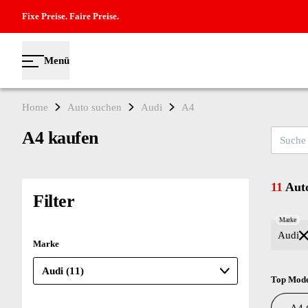
Fixe Preise. Faire Preise.
Menü
Home
Auto suchen
Audi
A4
A4 kaufen
Suche na
11
Auto
Filter
Marke
Audi
Marke
Top Mode