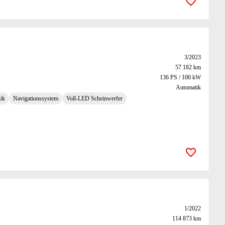
Zur Merk
3/2023
57 182 km
136 PS / 100 kW
Automatik
ik
Navigationssystem
Voll-LED Scheinwerfer
Zur Merk
1/2022
114 873 km