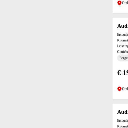
Elektrische Fensterheber hinten (5)
Outl
Elektrische Fensterheber vorne (11)
Elektrische Heckklappe (9)
Elektrische Seitenspiegel (11)
Audi
Elektrische Sitzeinstellung vorne (2)
Erstzul
Elektronische Parkbremse (11)
Kilomet
ESP (11)
Leistun
Fahrerairbag (11)
Getrieb
Fahrersitz mit Memory-Funktion (1)
Bergan
Fernlichtassistent (6)
Freisprecheinrichtung (1)
€ 1
Geschwindigkeitsbegrenzer (10)
Heckklappe (2)
Outl
Höhenverstellbarer Fahrersitz (11)
Induktionsladen für Smartphones (6)
Innenspiegel automatisch abblendend (11)
iPad/iPod-Anschluss (6)
Audi
Isofix hinten (11)
Erstzul
Isofix vorne (9)
Kilomet