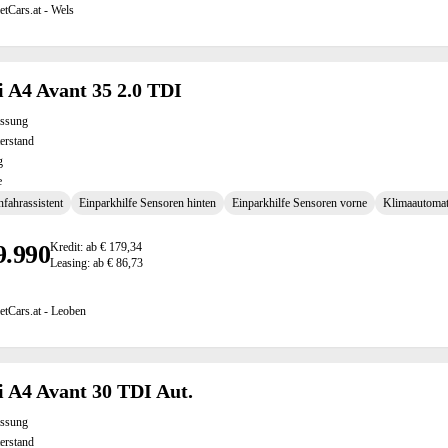
etCars.at - Wels
 A4 Avant 35 2.0 TDI
assung
erstand
g
e
fahrassistent
Einparkhilfe Sensoren hinten
Einparkhilfe Sensoren vorne
Klimaautomat
9.990
Kredit: ab € 179,34
Leasing: ab € 86,73
etCars.at - Leoben
 A4 Avant 30 TDI Aut.
assung
erstand