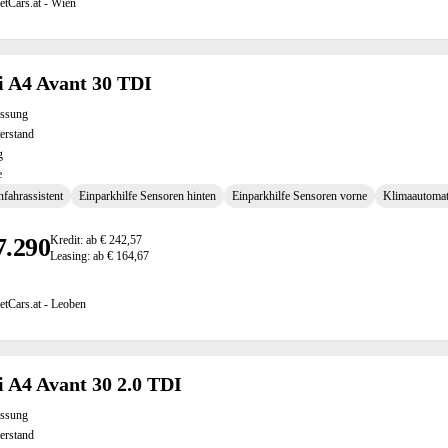
etCars.at - Wien
 A4 Avant 30 TDI
assung
erstand
g
e
fahrassistent
Einparkhilfe Sensoren hinten
Einparkhilfe Sensoren vorne
Klimaautomat
7.290
Kredit: ab € 242,57
Leasing: ab € 164,67
etCars.at - Leoben
 A4 Avant 30 2.0 TDI
assung
erstand