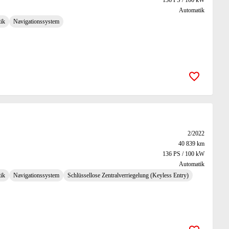
136 PS / 100 kW
Automatik
ik
Navigationssystem
Zur Merk
2/2022
40 839 km
136 PS / 100 kW
Automatik
ik
Navigationssystem
Schlüssellose Zentralverriegelung (Keyless Entry)