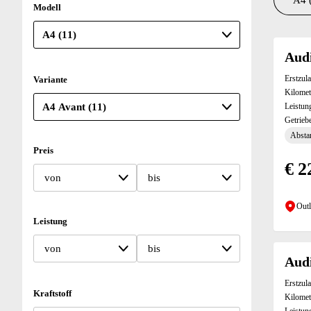
A4 
Modell
Suchresu
Audi
Erstzul
Variante
Kilomet
Leistun
Getrieb
Absta
Preis
€ 2
von
bis
Outl
Leistung
von
bis
Audi
Erstzul
Kraftstoff
Kilomet