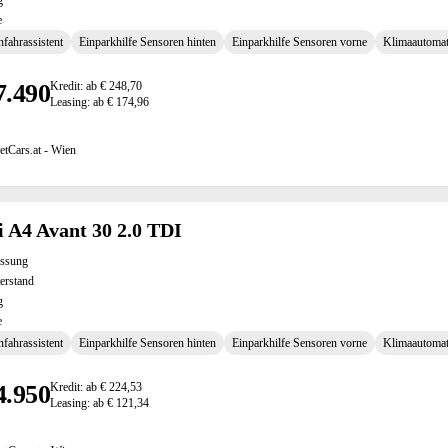
g
e
fahrassistent
Einparkhilfe Sensoren hinten
Einparkhilfe Sensoren vorne
Klimaautomat
7.490
Kredit: ab € 248,70
Leasing: ab € 174,96
etCars.at - Wien
 A4 Avant 30 2.0 TDI
assung
erstand
g
e
fahrassistent
Einparkhilfe Sensoren hinten
Einparkhilfe Sensoren vorne
Klimaautomat
4.950
Kredit: ab € 224,53
Leasing: ab € 121,34