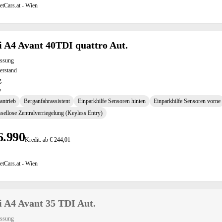
etCars.at - Wien
 A4 Avant 40TDI quattro Aut.
assung
erstand
g
e
antrieb
Berganfahrassistent
Einparkhilfe Sensoren hinten
Einparkhilfe Sensoren vorne
sellose Zentralverriegelung (Keyless Entry)
6.990
Kredit: ab € 244,01
etCars.at - Wien
 A4 Avant 35 TDI Aut.
assung