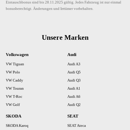
Tilgergewicht Lenkrad, XX HZ
Eintauschbonus sind bis 28.11.2025 gültig. Jedes Fahrzeug ist nur einmal
bonusberechtigt. Änderungen und Irrtümer vorbehalten.
Transportschutzfolie (Mindestschutz) mit zus. Transportschutz
Trichter für Waschwasser
Türöffner innen, verchromt
Verzurrösen im Gepäckraum
Unsere Marken
Vorbereitung zur Befestigung
Wärmeschutzverglasung getönt
Warnwestenhalter
Volkswagen
Audi
Wartungsintervallverlängerung
VW Tiguan
Audi A3
Wegfahrsperre elektronisch
XDS+ (Elektronische Quersperre)
VW Polo
Audi Q5
Zentralverriegelung
VW Caddy
Audi Q3
Zus. Karosserieabdeckungen Steinschlag- schutz
VW Touran
Audi A1
Zweiton-Hupe
VW T-Roc
Audi A6
VW Golf
Audi Q2
SKODA
SEAT
SKODA Karoq
SEAT Ateca