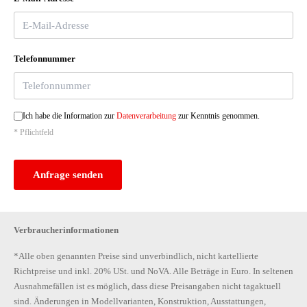
Höheneinstellung,manuell,für Vordersitze
Instrumenteneinsatz, Anzeige in KM/H
Interieur "Style"
Interieur Stoff
Telefonnummer
Katzenaugen-Rückstrahler
Kindersicherung elektrisch links/rechts
Kleiderhaken an den B-Säulen
Ich habe die Information zur
Datenverarbeitung
zur Kenntnis genommen.
Komfortblinken
* Pflichtfeld
Kopfstützen hinten 3 Stück
Kopfstützen vorn
Kraftstoffsystem Diesel
Anfrage senden
Ladeboden variabel mit ebener Ladekante
LED-Tagfahrlicht
Lederlenkrad 2-Speichen
Verbraucherinformationen
Leichtmetallräder "ROTARE AERO" 7J x 17" - 4 Stk.
Leseleuchten vorne dimmbar - 2 Stück
*Alle oben genannten Preise sind unverbindlich, nicht kartellierte
Leuchtweitenregulierung
Richtpreise und inkl. 20% USt. und NoVA. Alle Beträge in Euro. In seltenen
Linkslenker
Ausnahmefällen ist es möglich, dass diese Preisangaben nicht tagaktuell
LM-Felgen 17" - ROTARE
sind. Änderungen in Modellvarianten, Konstruktion, Ausstattungen,