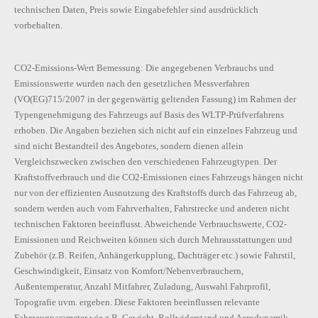
technischen Daten, Preis sowie Eingabefehler sind ausdrücklich
Luftausströmer mit Chromrahmen
vorbehalten.
Make-up-Spiegel
Mittelarmlehne hinten mit Getränkehalter
Mittelarmlehne vorne verstellbar
CO2-Emissions-Wert Bemessung: Die angegebenen Verbrauchs und
Modul Boden hinten Ausführung 4
Emissionswerte wurden nach den gesetzlichen Messverfahren
MSR (Motorschleppmomentregelung)
(VO(EG)715/2007 in der gegenwärtig geltenden Fassung) im Rahmen der
Nebelschlusslicht einseitig, Rückfahrlicht beidseitig
Typengenehmigung des Fahrzeugs auf Basis des WLTP-Prüfverfahrens
Netzprogramm - Netzset im Gepäckraum
erhoben. Die Angaben beziehen sich nicht auf ein einzelnes Fahrzeug und
sind nicht Bestandteil des Angebotes, sondern dienen allein
Netztrennwand
Vergleichszwecken zwischen den verschiedenen Fahrzeugtypen. Der
Pannenset
Kraftstoffverbrauch und die CO2-Emissionen eines Fahrzeugs hängen nicht
Parkscheinhalter
nur von der effizienten Ausnutzung des Kraftstoffs durch das Fahrzeug ab,
Radschrauben Standard
sondern werden auch vom Fahrverhalten, Fahrstrecke und anderen nicht
Rechtsverkehr
technischen Faktoren beeinflusst. Abweichende Verbrauchswerte, CO2-
Regenschirmablagefach
Emissionen und Reichweiten können sich durch Mehrausstattungen und
Reifendruckkontrolle TPM
Zubehör (z.B. Reifen, Anhängerkupplung, Dachträger etc.) sowie Fahrstil,
Rücksitzlehne 1/3 : 2/3 geteilt umlegbar
Geschwindigkeit, Einsatz von Komfort/Nebenverbrauchern,
Rücksitzlehnen mit Fernentriegelung
Außentemperatur, Anzahl Mitfahrer, Zuladung, Auswahl Fahrprofil,
Rückstrahler in den Türen vorne
Topografie uvm. ergeben. Diese Faktoren beeinflussen relevante
Schaltung des DSG mittels Wippschalter
Fahrzeugparameter wie z.B. Gewicht, Rollwiderstand und Aerodynamik