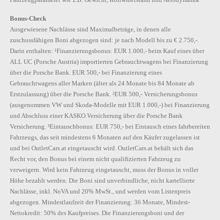
Scheibenbremsen hinten
Bonus-Check
Scheibenbremsen vorn (Geomet D)
Ausgewiesene Nachlässe sind Maximalbeträge, in denen alle
Scheibenbremsen vorne und hinten
zuschussfähigen Boni abgezogen sind: je nach Modell bis zu € 2.750,-.
Scheibenwaschdüsen vorne beheizbar
Darin enthalten: ¹Finanzierungsbonus: EUR 1.000,- beim Kauf eines über
Schlüsselablagefach in der Mittelkonsole
ALL UC (Porsche Austria) importierten Gebrauchtwagens bei Finanzierung
Serviceanzeige 30000 km oder 2 Jahre ( variabel )
über die Porsche Bank. EUR 500,- bei Finanzierung eines
Servolenkung elektromechanisch
Gebrauchtwagens aller Marken (älter als 24 Monate bis 84 Monate ab
Servolenkung, geschwindigkeitsabhängig (Servotronic)
Erstzulassung) über die Porsche Bank. ²EUR 500,- Versicherungsbonus
(ausgenommen VW und Skoda-Modelle mit EUR 1.000,-) bei Finanzierung
Spezielles Typschild für EG für M1-Pkw
und Abschluss einer KASKO Versicherung über die Porsche Bank
Stabilisator vorn
Versicherung. ³Eintauschbonus: EUR 750,- bei Eintausch eines fahrbereiten
Standard-Klimazonen
Fahrzeugs, das seit mindestens 6 Monaten auf den Käufer zugelassen ist
Start-Stop-System
und bei OutletCars.at eingetauscht wird. OutletCars.at behält sich das
Steckdose 12V im Gepäckraum
Recht vor, den Bonus bei einem nicht qualifizierten Fahrzeug zu
Steckdose 230V in der Mittelkonsole
verweigern. Wird kein Fahrzeug eingetauscht, muss der Bonus in voller
Stoßfänger vorne mit Chromzierleiste
Höhe bezahlt werden. Die Boni sind unverbindliche, nicht kartellierte
Tankklappenöffnung
Nachlässe, inkl. NoVA und 20% MwSt., und werden vom Listenpreis
Telefonvorbereitung für Handy
abgezogen. Mindestlaufzeit der Finanzierung: 36 Monate, Mindest-
Teppich-Fußmatten
Nettokredit: 50% des Kaufpreises. Die Finanzierungsboni und der