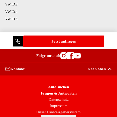
VW ID.3
VW ID.4
VW ID.5
Jetzt anfragen
Folge uns auf:
Besuche OutletCars
Besuche OutletC
Besuche Outle
Kontakt
Nach oben
Auto suchen
Fragen & Antworten
Datenschutz
Impressum
Unser Hinweisgebersystem