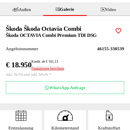
Galerie
Außen
Video
Škoda Škoda Octavia Combi
Zur M
Škoda OCTAVIA Combi Premium TDI DSG
Angebotsnummer
46155-330539
Kredit: ab € 161,13
€ 18.950
Finanzierung berechnen
inkl. NoVA und inkl. MwSt.*
WhatsApp Anfrage
Erstzulassung
Kilometerstand
Kraftstoffart