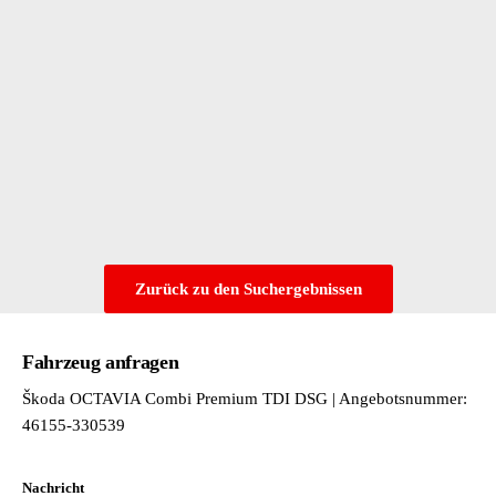
MKB (Multikollisionsbremse)
Außenspiegel und Türgriffe in Wagenfarbe
Müdigkeitserkennung
Batterie 420A (70Ah)
Notrufsystem eCall
Beifahrerairbag abschaltbar
Parkbremse elektronisch
Beifahrersitz höhenverstellbar
Parksensor hinten
Bereifung 205/55 R17 (4 Stück)
Parksensor vorne
Besondere Innengeräuschdämpfung
Regensensor
Bordliteratur in deutsch
Seitenairbags vorne
Bordwerkzeug
Spurhalte-Assistent
Brillenfach im Dachhimmel
Spurhalteassistent
Chrom-Zierleisten
Warnsignal für nicht angelegte Gurte
Dachantenne
Zurück zu den Suchergebnissen
Dachhaltegriffe vorne und hinten
Dachreling
Fahrzeug anfragen
Dachreling silber
Dämpfung hinten,Basis 1
Škoda OCTAVIA Combi Premium TDI DSG | Angebotsnummer:
Dämpfung vorn
46155-330539
Deckenleuchte hinten dimmbar
Dekor "Style"
Nachricht
Differenzialsperre ( XDS ) Dynamische Traktions Hilfe