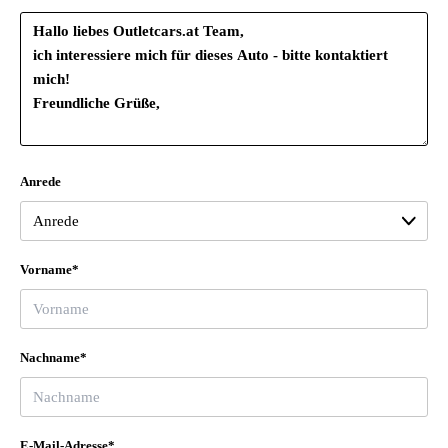
Drehstromgenerator 140 A
Einbau Differenzierung für Getriebe"DQ381" -- Fahrzeugteile --
Eiskratzer im Tankdeckel
Fahrersitz höhenverstellbar
Fensterheber vorne und hinten
Fernbedienung für Zentralverriegelung
Flaschenhalter in den hinteren Türen
Anrede
Flaschenhalter in den vorderen Türen
Formteilhimmel ungeteilt
Frontantrieb
Frontscheibe in Wärmeschutzglas
Vorname*
Fußhebelwerk "Standard"
Gepäckhaken im Gepäckraum
Gepäckraumbeleuchtung - 2 Stück
Nachname*
Gepäckraumbodenbelag Komfort
Gepäckraumrollo mit PRESS-Funktion
Getränkehalter in der Mittelkonsole
Heckspoiler
E-Mail-Adresse*