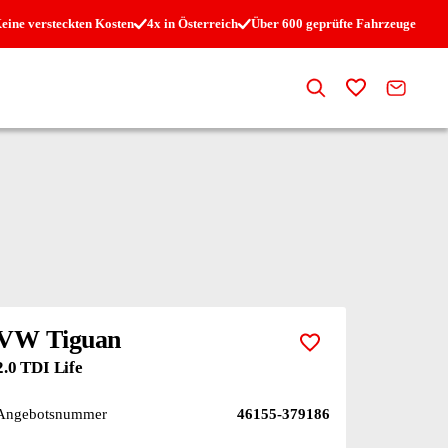
eine versteckten Kosten
4x in Österreich
Über 600 geprüfte Fahrzeuge
Suche
Zur Merkli
Kontak
VW Tiguan
Zur Merkliste hi
2.0 TDI Life
Angebotsnummer
46155-379186