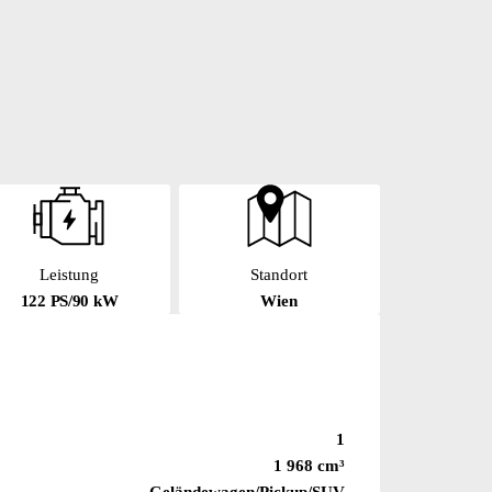
Leistung
Standort
122 PS/90 kW
Wien
1
1 968 cm³
Geländewagen/Pickup/SUV