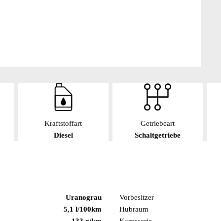
Kraftstoffart
Getriebeart
Diesel
Schaltgetriebe
Uranograu
Vorbesitzer
5,1 l/100km
Hubraum
133 g/km
Karosserie