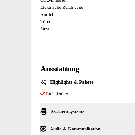
Elektrische Reichweite
Antrieb
Türen
Sitze
Ausstattung
Highlights & Pakete
Linkslenker
Assistenzsysteme
ABS
Kilometer- und Tageskilometerzähler
Regensensor
Audio & Kommunikation