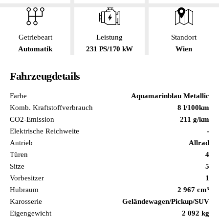
Getriebeart
Leistung
Standort
Automatik
231 PS/170 kW
Wien
Fahrzeugdetails
Farbe
Aquamarinblau Metallic
Komb. Kraftstoffverbrauch
8 l/100km
CO2-Emission
211 g/km
Elektrische Reichweite
-
Antrieb
Allrad
Türen
4
Sitze
5
Vorbesitzer
1
Hubraum
2 967 cm³
Karosserie
Geländewagen/Pickup/SUV
Eigengewicht
2 092 kg