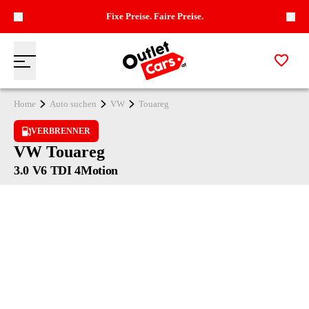
Fixe Preise. Faire Preise.
Zur M
Menü
Zur Startseite
Home
Auto suchen
VW
Touareg
VERBRENNER
VW Touareg
3.0 V6 TDI 4Motion