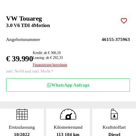
VW Touareg
Zur M
3.0 V6 TDI 4Motion
Angebotsnummer
46155-375963
Kredit: ab € 366,10
€ 39.990
Leasing: ab € 292,33
Finanzierung berechnen
inkl. NoVA und inkl. MwSt.*
WhatsApp Anfrage
Erstzulassung
Kilometerstand
Kraftstoffart
10/2022
113 104 km
Diesel