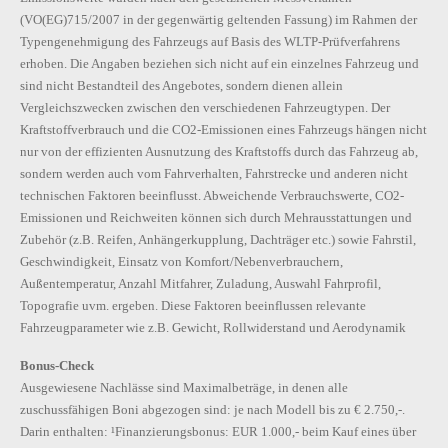
(VO(EG)715/2007 in der gegenwärtig geltenden Fassung) im Rahmen der
Typengenehmigung des Fahrzeugs auf Basis des WLTP-Prüfverfahrens
erhoben. Die Angaben beziehen sich nicht auf ein einzelnes Fahrzeug und
sind nicht Bestandteil des Angebotes, sondern dienen allein
Vergleichszwecken zwischen den verschiedenen Fahrzeugtypen. Der
Kraftstoffverbrauch und die CO2-Emissionen eines Fahrzeugs hängen nicht
nur von der effizienten Ausnutzung des Kraftstoffs durch das Fahrzeug ab,
sondern werden auch vom Fahrverhalten, Fahrstrecke und anderen nicht
technischen Faktoren beeinflusst. Abweichende Verbrauchswerte, CO2-
Emissionen und Reichweiten können sich durch Mehrausstattungen und
Zubehör (z.B. Reifen, Anhängerkupplung, Dachträger etc.) sowie Fahrstil,
Geschwindigkeit, Einsatz von Komfort/Nebenverbrauchern,
Außentemperatur, Anzahl Mitfahrer, Zuladung, Auswahl Fahrprofil,
Topografie uvm. ergeben. Diese Faktoren beeinflussen relevante
Fahrzeugparameter wie z.B. Gewicht, Rollwiderstand und Aerodynamik
Bonus-Check
Ausgewiesene Nachlässe sind Maximalbeträge, in denen alle
zuschussfähigen Boni abgezogen sind: je nach Modell bis zu € 2.750,-.
Darin enthalten: ¹Finanzierungsbonus: EUR 1.000,- beim Kauf eines über