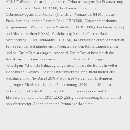
ALL UC (Porsche Austria) importierten Gebrauchtwagens bei Finanzierung
über die Porsche Bank. EUR 500,- bei Finanzierung eines
Gebrauchtwagens aller Marken (älter als 24 Monate bis 84 Monate ab
Erstzulassung) über die Porsche Bank. ²EUR 500,- Versicherungsbonus
(ausgenommen VW und Skoda-Modelle mit EUR 1.000,-) bei Finanzierung
und Abschluss einer KASKO Versicherung über die Porsche Bank
Versicherung. ³Eintauschbonus: EUR 750,- bei Eintausch eines fahrbereiten
Fahrzeugs, das seit mindestens 6 Monaten auf den Käufer zugelassen ist
und bei OutletCars.at eingetauscht wird. OutletCars.at behält sich das
Recht vor, den Bonus bei einem nicht qualifizierten Fahrzeug zu
verweigern. Wird kein Fahrzeug eingetauscht, muss der Bonus in voller
Höhe bezahlt werden. Die Boni sind unverbindliche, nicht kartellierte
Nachlässe, inkl. NoVA und 20% MwSt., und werden vom Listenpreis
abgezogen. Mindestlaufzeit der Finanzierung: 36 Monate, Mindest-
Nettokredit: 50% des Kaufpreises. Die Finanzierungsboni und der
Eintauschbonus sind bis 28.11.2025 gültig. Jedes Fahrzeug ist nur einmal
bonusberechtigt. Änderungen und Irrtümer vorbehalten.