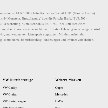
erungsbonus: EUR 1.000,- beim Kauf eines über ALL UC (Porsche Austria)
bis 84 Monate ab Erstzulassung) über die Porsche Bank. ²EUR 500,-
 Versicherung. ³Eintauschbonus: EUR 750,- bei Eintausch eines
ht vor, den Bonus bei einem nicht qualifizierten Fahrzeug zu verweigern. Wird
wSt., und werden vom Listenpreis abgezogen. Mindestlaufzeit der
g ist nur einmal bonusberechtigt. Änderungen und Irrtümer vorbehalten.
VW Nutzfahrzeuge
Weitere Marken
VW Caddy
Cupra
VW Crafter
Mercedes
VW Kastenwagen
BMW
VW Transporter
Kia