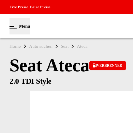
Fixe Preise. Faire Preise.
Menü
Home
Auto suchen
Seat
Ateca
Seat Ateca
VERBRENNER
2.0 TDI Style