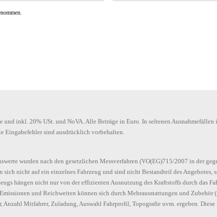
genommen.
se und inkl. 20% USt. und NoVA. Alle Beträge in Euro. In seltenen Ausnahmefällen i
ie Eingabefehler sind ausdrücklich vorbehalten.
swerte wurden nach den gesetzlichen Messverfahren (VO(EG)715/2007 in der ge
 sich nicht auf ein einzelnes Fahrzeug und sind nicht Bestandteil des Angebotes,
eugs hängen nicht nur von der effizienten Ausnutzung des Kraftstoffs durch das F
Emissionen und Reichweiten können sich durch Mehrausstattungen und Zubehör (z.
Anzahl Mitfahrer, Zuladung, Auswahl Fahrprofil, Topografie uvm. ergeben. Diese 