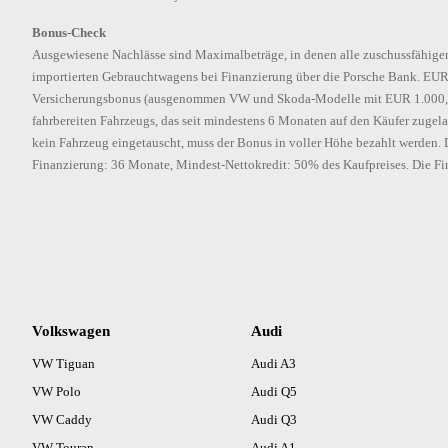
Bonus-Check
Ausgewiesene Nachlässe sind Maximalbeträge, in denen alle zuschussfähigen
importierten Gebrauchtwagens bei Finanzierung über die Porsche Bank. EUR 
Versicherungsbonus (ausgenommen VW und Skoda-Modelle mit EUR 1.000,-) b
fahrbereiten Fahrzeugs, das seit mindestens 6 Monaten auf den Käufer zugelas
kein Fahrzeug eingetauscht, muss der Bonus in voller Höhe bezahlt werden. 
Finanzierung: 36 Monate, Mindest-Nettokredit: 50% des Kaufpreises. Die Fi
Volkswagen
Audi
VW Tiguan
Audi A3
VW Polo
Audi Q5
VW Caddy
Audi Q3
VW Touran
Audi A1