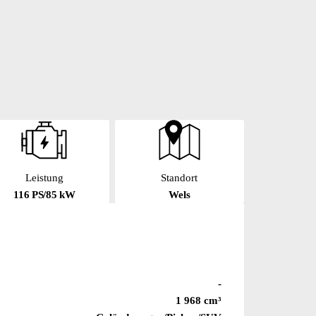
Leistung
Standort
116 PS/85 kW
Wels
-
1 968 cm³