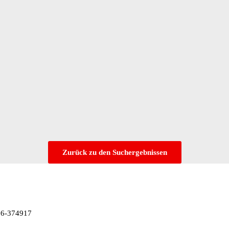
Zurück zu den Suchergebnissen
336-374917