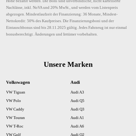
Höhe bezahlt werden. Die Boni sind unverbindliche, nicht kartellierte
Nachlässe, inkl. NoVA und 20% MwSt., und werden vom Listenpreis
abgezogen. Mindestlaufzeit der Finanzierung: 36 Monate, Mindest-
Nettokredit: 50% des Kaufpreises. Die Finanzierungsboni und der
Eintauschbonus sind bis 28.11.2025 gültig. Jedes Fahrzeug ist nur einmal
bonusberechtigt. Änderungen und Irrtümer vorbehalten.
Unsere Marken
Volkswagen
Audi
VW Tiguan
Audi A3
VW Polo
Audi Q5
VW Caddy
Audi Q3
VW Touran
Audi A1
VW T-Roc
Audi A6
VW Golf
Audi Q2