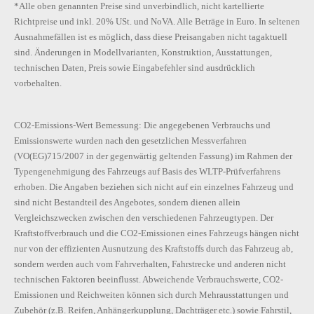
*Alle oben genannten Preise sind unverbindlich, nicht kartellierte
Richtpreise und inkl. 20% USt. und NoVA. Alle Beträge in Euro. In seltenen
Ausnahmefällen ist es möglich, dass diese Preisangaben nicht tagaktuell
sind. Änderungen in Modellvarianten, Konstruktion, Ausstattungen,
technischen Daten, Preis sowie Eingabefehler sind ausdrücklich
vorbehalten.
CO2-Emissions-Wert Bemessung: Die angegebenen Verbrauchs und
Emissionswerte wurden nach den gesetzlichen Messverfahren
(VO(EG)715/2007 in der gegenwärtig geltenden Fassung) im Rahmen der
Typengenehmigung des Fahrzeugs auf Basis des WLTP-Prüfverfahrens
erhoben. Die Angaben beziehen sich nicht auf ein einzelnes Fahrzeug und
sind nicht Bestandteil des Angebotes, sondern dienen allein
Vergleichszwecken zwischen den verschiedenen Fahrzeugtypen. Der
Kraftstoffverbrauch und die CO2-Emissionen eines Fahrzeugs hängen nicht
nur von der effizienten Ausnutzung des Kraftstoffs durch das Fahrzeug ab,
sondern werden auch vom Fahrverhalten, Fahrstrecke und anderen nicht
technischen Faktoren beeinflusst. Abweichende Verbrauchswerte, CO2-
Emissionen und Reichweiten können sich durch Mehrausstattungen und
Zubehör (z.B. Reifen, Anhängerkupplung, Dachträger etc.) sowie Fahrstil,