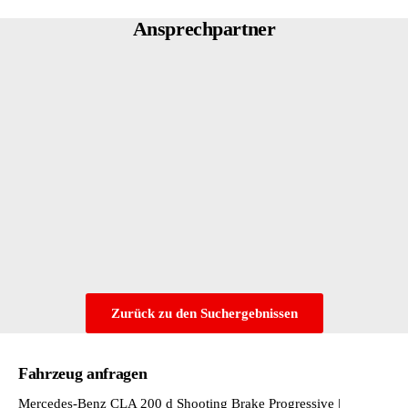
SONDERAUSFUEHRUNG
Ansprechpartner
SPEED- + LOADINDEX 91W
UMSTELL. WELTHERSTELLER AUF MERCEDES-BENZ AG (
UMSTELLUNG WMI AUF ERH. WATTLEISTUNG
VORRUESTUNG 48V-TECHNOLOGIE
VORRUESTUNG DIGITALER RADIO-STANDARD DAB
VORRUESTUNG FUER NAVIGATIONSNACHRUESTUNG
WARNWESTE - FAHRER
Zurück zu den Suchergebnissen
Fahrzeug anfragen
Mercedes-Benz CLA 200 d Shooting Brake Progressive |