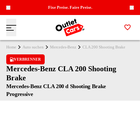
Fixe Preise. Faire Preise.
Zur M
Menü
Zur Startseite
Home
Auto suchen
Mercedes-Benz
CLA 200 Shooting Brake
VERBRENNER
Mercedes-Benz CLA 200 Shooting
Brake
Mercedes-Benz CLA 200 d Shooting Brake
Progressive