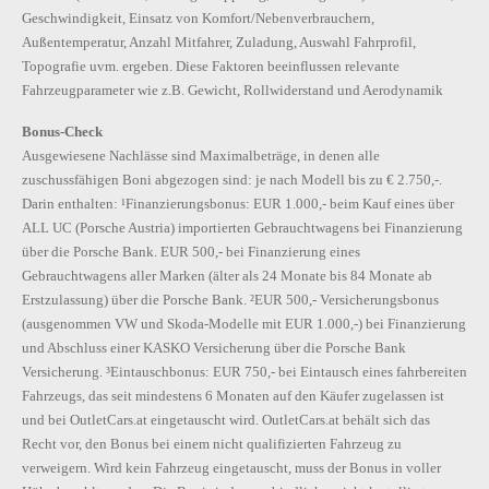
Geschwindigkeit, Einsatz von Komfort/Nebenverbrauchern,
Außentemperatur, Anzahl Mitfahrer, Zuladung, Auswahl Fahrprofil,
Topografie uvm. ergeben. Diese Faktoren beeinflussen relevante
Fahrzeugparameter wie z.B. Gewicht, Rollwiderstand und Aerodynamik
Bonus-Check
Ausgewiesene Nachlässe sind Maximalbeträge, in denen alle
zuschussfähigen Boni abgezogen sind: je nach Modell bis zu € 2.750,-.
Darin enthalten: ¹Finanzierungsbonus: EUR 1.000,- beim Kauf eines über
ALL UC (Porsche Austria) importierten Gebrauchtwagens bei Finanzierung
über die Porsche Bank. EUR 500,- bei Finanzierung eines
Gebrauchtwagens aller Marken (älter als 24 Monate bis 84 Monate ab
Erstzulassung) über die Porsche Bank. ²EUR 500,- Versicherungsbonus
(ausgenommen VW und Skoda-Modelle mit EUR 1.000,-) bei Finanzierung
und Abschluss einer KASKO Versicherung über die Porsche Bank
Versicherung. ³Eintauschbonus: EUR 750,- bei Eintausch eines fahrbereiten
Fahrzeugs, das seit mindestens 6 Monaten auf den Käufer zugelassen ist
und bei OutletCars.at eingetauscht wird. OutletCars.at behält sich das
Recht vor, den Bonus bei einem nicht qualifizierten Fahrzeug zu
verweigern. Wird kein Fahrzeug eingetauscht, muss der Bonus in voller