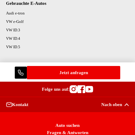
Gebrauchte E-Autos
Audi e-tron
VW e-Golf
VW ID.3
VW ID.4
VW ID.5
Jetzt anfragen
Folge uns auf:
Besuche OutletCars
Besuche OutletC
Besuche Outle
Kontakt
Nach oben
Auto suchen
Fragen & Antworten