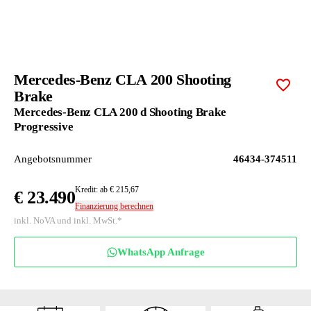
Mercedes-Benz CLA 200 Shooting
Zur M
Brake
Mercedes-Benz CLA 200 d Shooting Brake
Progressive
Angebotsnummer
46434-374511
Kredit: ab € 215,67
€ 23.490
Finanzierung berechnen
inkl. NoVA und inkl. MwSt.*
WhatsApp Anfrage