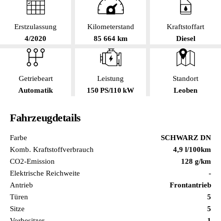
Erstzulassung
Kilometerstand
Kraftstoffart
4/2020
85 664 km
Diesel
Getriebeart
Leistung
Standort
Automatik
150 PS/110 kW
Leoben
Fahrzeugdetails
Farbe
SCHWARZ DN
Komb. Kraftstoffverbrauch
4,9 l/100km
CO2-Emission
128 g/km
Elektrische Reichweite
-
Antrieb
Frontantrieb
Türen
5
Sitze
5
Vorbesitzer
1