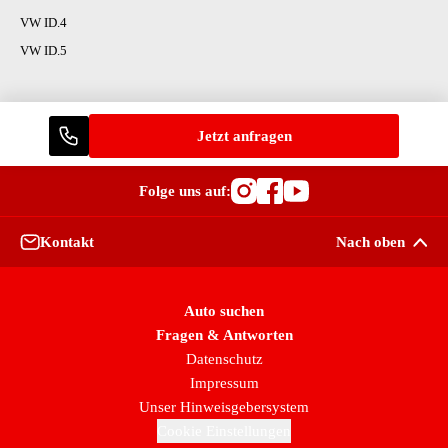
VW ID.4
VW ID.5
Jetzt anfragen
Folge uns auf:
Besuche OutletCars
Besuche OutletC
Besuche Outle
Kontakt
Nach oben
Auto suchen
Fragen & Antworten
Datenschutz
Impressum
Unser Hinweisgebersystem
Cookie Einstellungen