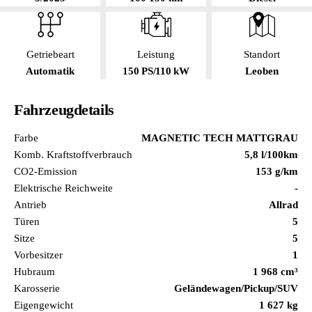
Getriebeart
Leistung
Standort
Automatik
150 PS/110 kW
Leoben
Fahrzeugdetails
Farbe
MAGNETIC TECH MATTGRAU
Komb. Kraftstoffverbrauch
5,8 l/100km
CO2-Emission
153 g/km
Elektrische Reichweite
-
Antrieb
Allrad
Türen
5
Sitze
5
Vorbesitzer
1
Hubraum
1 968 cm³
Karosserie
Geländewagen/Pickup/SUV
Eigengewicht
1 627 kg