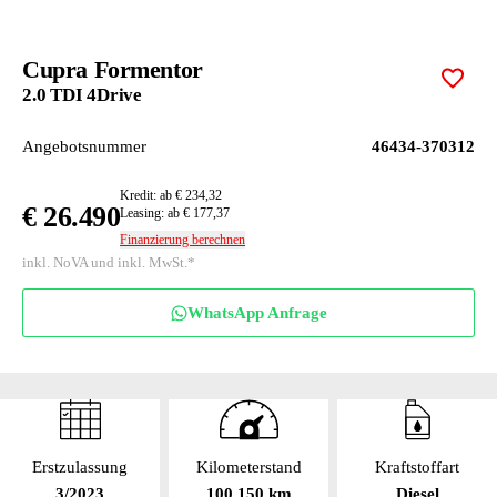
Cupra Formentor
Zur M
2.0 TDI 4Drive
Angebotsnummer
46434-370312
Kredit: ab € 234,32
€ 26.490
Leasing: ab € 177,37
Finanzierung berechnen
inkl. NoVA und inkl. MwSt.*
WhatsApp Anfrage
Erstzulassung
Kilometerstand
Kraftstoffart
3/2023
100 150 km
Diesel