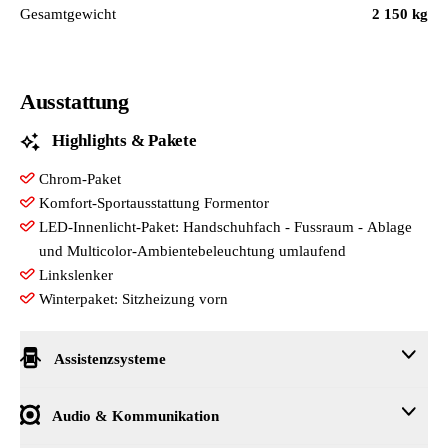
Gesamtgewicht
2 150 kg
Ausstattung
Highlights & Pakete
Chrom-Paket
Komfort-Sportausstattung Formentor
LED-Innenlicht-Paket: Handschuhfach - Fussraum - Ablage
und Multicolor-Ambientebeleuchtung umlaufend
Linkslenker
Winterpaket: Sitzheizung vorn
Assistenzsysteme
10-Navigationssystem +
Audio & Kommunikation
Auspark- und Spurwechselassistent und Ausstiegswarner