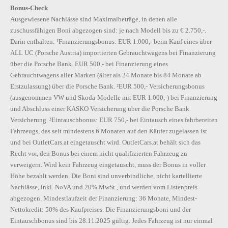
Bonus-Check
Ausgewiesene Nachlässe sind Maximalbeträge, in denen alle
zuschussfähigen Boni abgezogen sind: je nach Modell bis zu € 2.750,-.
Darin enthalten: ¹Finanzierungsbonus: EUR 1.000,- beim Kauf eines über
ALL UC (Porsche Austria) importierten Gebrauchtwagens bei Finanzierung
über die Porsche Bank. EUR 500,- bei Finanzierung eines
Gebrauchtwagens aller Marken (älter als 24 Monate bis 84 Monate ab
Erstzulassung) über die Porsche Bank. ²EUR 500,- Versicherungsbonus
(ausgenommen VW und Skoda-Modelle mit EUR 1.000,-) bei Finanzierung
und Abschluss einer KASKO Versicherung über die Porsche Bank
Versicherung. ³Eintauschbonus: EUR 750,- bei Eintausch eines fahrbereiten
Fahrzeugs, das seit mindestens 6 Monaten auf den Käufer zugelassen ist
und bei OutletCars.at eingetauscht wird. OutletCars.at behält sich das
Recht vor, den Bonus bei einem nicht qualifizierten Fahrzeug zu
verweigern. Wird kein Fahrzeug eingetauscht, muss der Bonus in voller
Höhe bezahlt werden. Die Boni sind unverbindliche, nicht kartellierte
Nachlässe, inkl. NoVA und 20% MwSt., und werden vom Listenpreis
abgezogen. Mindestlaufzeit der Finanzierung: 36 Monate, Mindest-
Nettokredit: 50% des Kaufpreises. Die Finanzierungsboni und der
Eintauschbonus sind bis 28.11.2025 gültig. Jedes Fahrzeug ist nur einmal