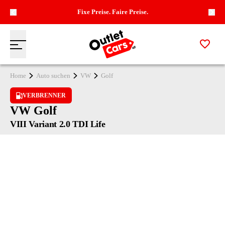
Fixe Preise. Faire Preise.
Zur M
Menü
Zur Startseite
Home
Auto suchen
VW
Golf
VERBRENNER
VW Golf
VIII Variant 2.0 TDI Life