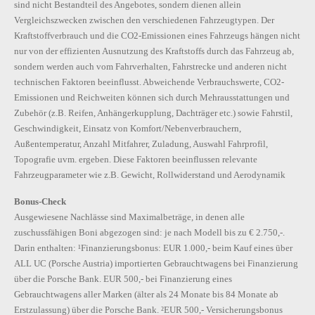
sind nicht Bestandteil des Angebotes, sondern dienen allein
Vergleichszwecken zwischen den verschiedenen Fahrzeugtypen. Der
Kraftstoffverbrauch und die CO2-Emissionen eines Fahrzeugs hängen nicht
nur von der effizienten Ausnutzung des Kraftstoffs durch das Fahrzeug ab,
sondern werden auch vom Fahrverhalten, Fahrstrecke und anderen nicht
technischen Faktoren beeinflusst. Abweichende Verbrauchswerte, CO2-
Emissionen und Reichweiten können sich durch Mehrausstattungen und
Zubehör (z.B. Reifen, Anhängerkupplung, Dachträger etc.) sowie Fahrstil,
Geschwindigkeit, Einsatz von Komfort/Nebenverbrauchern,
Außentemperatur, Anzahl Mitfahrer, Zuladung, Auswahl Fahrprofil,
Topografie uvm. ergeben. Diese Faktoren beeinflussen relevante
Fahrzeugparameter wie z.B. Gewicht, Rollwiderstand und Aerodynamik
Bonus-Check
Ausgewiesene Nachlässe sind Maximalbeträge, in denen alle
zuschussfähigen Boni abgezogen sind: je nach Modell bis zu € 2.750,-.
Darin enthalten: ¹Finanzierungsbonus: EUR 1.000,- beim Kauf eines über
ALL UC (Porsche Austria) importierten Gebrauchtwagens bei Finanzierung
über die Porsche Bank. EUR 500,- bei Finanzierung eines
Gebrauchtwagens aller Marken (älter als 24 Monate bis 84 Monate ab
Erstzulassung) über die Porsche Bank. ²EUR 500,- Versicherungsbonus