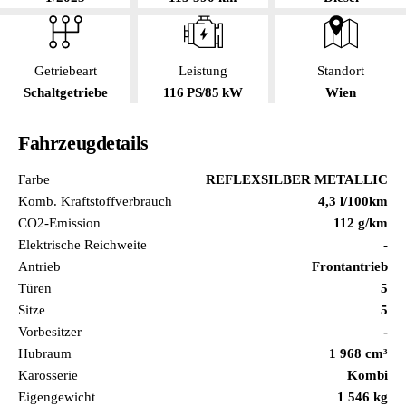
Getriebeart
Leistung
Standort
Schaltgetriebe
116 PS/85 kW
Wien
Fahrzeugdetails
Farbe
REFLEXSILBER METALLIC
Komb. Kraftstoffverbrauch
4,3 l/100km
CO2-Emission
112 g/km
Elektrische Reichweite
-
Antrieb
Frontantrieb
Türen
5
Sitze
5
Vorbesitzer
-
Hubraum
1 968 cm³
Karosserie
Kombi
Eigengewicht
1 546 kg