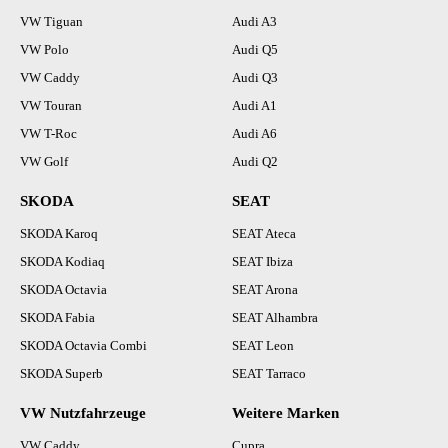
VW Tiguan
Audi A3
VW Polo
Audi Q5
VW Caddy
Audi Q3
VW Touran
Audi A1
VW T-Roc
Audi A6
VW Golf
Audi Q2
SKODA
SEAT
SKODA Karoq
SEAT Ateca
SKODA Kodiaq
SEAT Ibiza
SKODA Octavia
SEAT Arona
SKODA Fabia
SEAT Alhambra
SKODA Octavia Combi
SEAT Leon
SKODA Superb
SEAT Tarraco
VW Nutzfahrzeuge
Weitere Marken
VW Caddy
Cupra