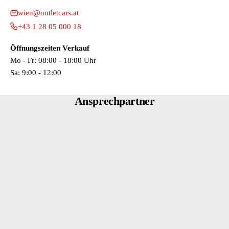
Stossfänger Wagenfarbe
Sitze vorn höhenverstellbar
wien@outletcars.at
Türgriffe aussen Wagenfarbe
Sitze: Komfortsitze vorn
+43 1 28 05 000 18
Türgriffschalen aussen beleuchtet
Sonnenblenden mit Spiegel (beleuchtet)
Wärmeschutzverglasung grün getönt (seitlich / hinten)
Steckdose 12V im Koffer-/Laderaum
Öffnungszeiten Verkauf
Türverkleidung Stoff
Mo - Fr: 08:00 - 18:00 Uhr
Sa: 9:00 - 12:00
Ansprechpartner