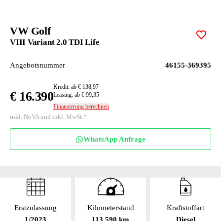
VW Golf
Zur M
VIII Variant 2.0 TDI Life
Angebotsnummer
46155-369395
Kredit: ab € 138,97
€ 16.390
Leasing: ab € 99,35
Finanzierung berechnen
inkl. NoVA und inkl. MwSt.*
WhatsApp Anfrage
Erstzulassung
Kilometerstand
Kraftstoffart
1/2023
113 590 km
Diesel