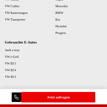
VW Crafter
Mercedes
VW Kastenwagen
BMW
VW Transporter
Kia
Hyundai
Peugeot
Gebrauchte E-Autos
Audi e-tron
VW e-Golf
VW ID.3
VW ID.4
VW ID.5
Jetzt anfragen