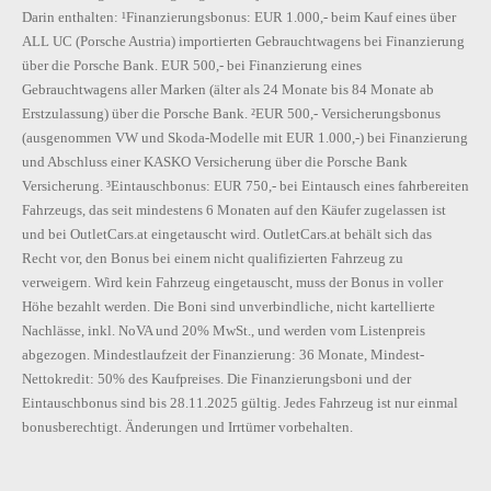
Darin enthalten: ¹Finanzierungsbonus: EUR 1.000,- beim Kauf eines über
ALL UC (Porsche Austria) importierten Gebrauchtwagens bei Finanzierung
über die Porsche Bank. EUR 500,- bei Finanzierung eines
Gebrauchtwagens aller Marken (älter als 24 Monate bis 84 Monate ab
Erstzulassung) über die Porsche Bank. ²EUR 500,- Versicherungsbonus
(ausgenommen VW und Skoda-Modelle mit EUR 1.000,-) bei Finanzierung
und Abschluss einer KASKO Versicherung über die Porsche Bank
Versicherung. ³Eintauschbonus: EUR 750,- bei Eintausch eines fahrbereiten
Fahrzeugs, das seit mindestens 6 Monaten auf den Käufer zugelassen ist
und bei OutletCars.at eingetauscht wird. OutletCars.at behält sich das
Recht vor, den Bonus bei einem nicht qualifizierten Fahrzeug zu
verweigern. Wird kein Fahrzeug eingetauscht, muss der Bonus in voller
Höhe bezahlt werden. Die Boni sind unverbindliche, nicht kartellierte
Nachlässe, inkl. NoVA und 20% MwSt., und werden vom Listenpreis
abgezogen. Mindestlaufzeit der Finanzierung: 36 Monate, Mindest-
Nettokredit: 50% des Kaufpreises. Die Finanzierungsboni und der
Eintauschbonus sind bis 28.11.2025 gültig. Jedes Fahrzeug ist nur einmal
bonusberechtigt. Änderungen und Irrtümer vorbehalten.