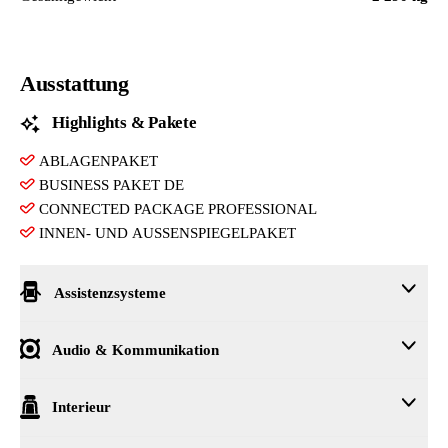
Ausstattung
Highlights & Pakete
ABLAGENPAKET
BUSINESS PAKET DE
CONNECTED PACKAGE PROFESSIONAL
INNEN- UND AUSSENSPIEGELPAKET
Assistenzsysteme
AKTIVER FUSSGAENGERSCHUTZ.
Audio & Kommunikation
DRIVING ASSISTANT
GESCHWINDIGKEITSREGEL. MIT BREMSF.
DAB TUNER
Interieur
PARK DISTANCE CONTROL (PDC)