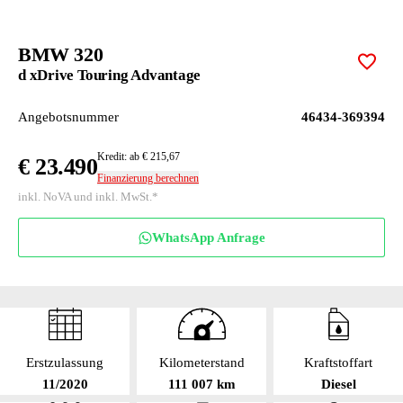
BMW 320
Zur M
d xDrive Touring Advantage
Angebotsnummer
46434-369394
Kredit: ab € 215,67
€ 23.490
Finanzierung berechnen
inkl. NoVA und inkl. MwSt.*
WhatsApp Anfrage
Erstzulassung
Kilometerstand
Kraftstoffart
11/2020
111 007 km
Diesel