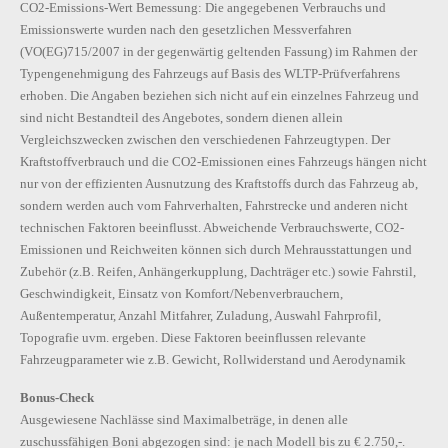
CO2-Emissions-Wert Bemessung: Die angegebenen Verbrauchs und
Emissionswerte wurden nach den gesetzlichen Messverfahren
(VO(EG)715/2007 in der gegenwärtig geltenden Fassung) im Rahmen der
Typengenehmigung des Fahrzeugs auf Basis des WLTP-Prüfverfahrens
erhoben. Die Angaben beziehen sich nicht auf ein einzelnes Fahrzeug und
sind nicht Bestandteil des Angebotes, sondern dienen allein
Vergleichszwecken zwischen den verschiedenen Fahrzeugtypen. Der
Kraftstoffverbrauch und die CO2-Emissionen eines Fahrzeugs hängen nicht
nur von der effizienten Ausnutzung des Kraftstoffs durch das Fahrzeug ab,
sondern werden auch vom Fahrverhalten, Fahrstrecke und anderen nicht
technischen Faktoren beeinflusst. Abweichende Verbrauchswerte, CO2-
Emissionen und Reichweiten können sich durch Mehrausstattungen und
Zubehör (z.B. Reifen, Anhängerkupplung, Dachträger etc.) sowie Fahrstil,
Geschwindigkeit, Einsatz von Komfort/Nebenverbrauchern,
Außentemperatur, Anzahl Mitfahrer, Zuladung, Auswahl Fahrprofil,
Topografie uvm. ergeben. Diese Faktoren beeinflussen relevante
Fahrzeugparameter wie z.B. Gewicht, Rollwiderstand und Aerodynamik
Bonus-Check
Ausgewiesene Nachlässe sind Maximalbeträge, in denen alle
zuschussfähigen Boni abgezogen sind: je nach Modell bis zu € 2.750,-.