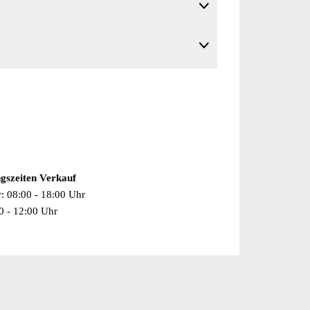
 T8Q12||- T8XZZ||- T9A01||- T9B01||- T9C01||- T9D08||- DUR03||SELB
gszeiten Verkauf
r: 08:00 - 18:00 Uhr
00 - 12:00 Uhr