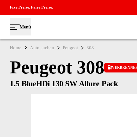
Fixe Preise. Faire Preise.
Menü
Home
Auto suchen
Peugeot
308
Peugeot 308
VERBRENNE
1.5 BlueHDi 130 SW Allure Pack