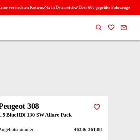
eine versteckten Kosten
4x in Österreich
Über 600 geprüfte Fahrzeuge
Suche
Zur Merkli
Kontak
Peugeot 308
Zur Merkliste hi
1.5 BlueHDi 130 SW Allure Pack
Angebotsnummer
46336-361381