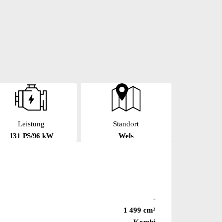
Leistung
Standort
131 PS/96 kW
Wels
-
1 499 cm³
Kombi