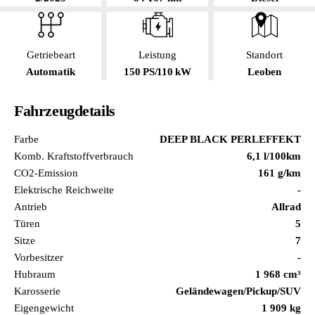
Getriebeart
Leistung
Standort
Automatik
150 PS/110 kW
Leoben
Fahrzeugdetails
Farbe
DEEP BLACK PERLEFFEKT
Komb. Kraftstoffverbrauch
6,1 l/100km
CO2-Emission
161 g/km
Elektrische Reichweite
-
Antrieb
Allrad
Türen
5
Sitze
7
Vorbesitzer
-
Hubraum
1 968 cm³
Karosserie
Geländewagen/Pickup/SUV
Eigengewicht
1 909 kg