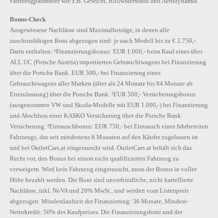
Fahrzeugparameter wie z.B. Gewicht, Rollwiderstand und Aerodynamik
Bonus-Check
Ausgewiesene Nachlässe sind Maximalbeträge, in denen alle
zuschussfähigen Boni abgezogen sind: je nach Modell bis zu € 2.750,-.
Darin enthalten: ¹Finanzierungsbonus: EUR 1.000,- beim Kauf eines über
ALL UC (Porsche Austria) importierten Gebrauchtwagens bei Finanzierung
über die Porsche Bank. EUR 500,- bei Finanzierung eines
Gebrauchtwagens aller Marken (älter als 24 Monate bis 84 Monate ab
Erstzulassung) über die Porsche Bank. ²EUR 500,- Versicherungsbonus
(ausgenommen VW und Skoda-Modelle mit EUR 1.000,-) bei Finanzierung
und Abschluss einer KASKO Versicherung über die Porsche Bank
Versicherung. ³Eintauschbonus: EUR 750,- bei Eintausch eines fahrbereiten
Fahrzeugs, das seit mindestens 6 Monaten auf den Käufer zugelassen ist
und bei OutletCars.at eingetauscht wird. OutletCars.at behält sich das
Recht vor, den Bonus bei einem nicht qualifizierten Fahrzeug zu
verweigern. Wird kein Fahrzeug eingetauscht, muss der Bonus in voller
Höhe bezahlt werden. Die Boni sind unverbindliche, nicht kartellierte
Nachlässe, inkl. NoVA und 20% MwSt., und werden vom Listenpreis
abgezogen. Mindestlaufzeit der Finanzierung: 36 Monate, Mindest-
Nettokredit: 50% des Kaufpreises. Die Finanzierungsboni und der