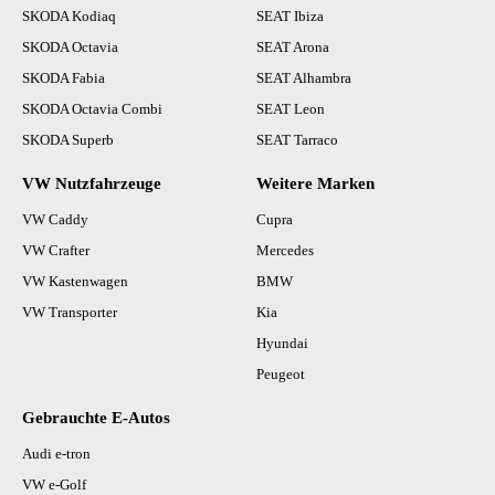
SKODA Kodiaq
SEAT Ibiza
SKODA Octavia
SEAT Arona
SKODA Fabia
SEAT Alhambra
SKODA Octavia Combi
SEAT Leon
SKODA Superb
SEAT Tarraco
VW Nutzfahrzeuge
Weitere Marken
VW Caddy
Cupra
VW Crafter
Mercedes
VW Kastenwagen
BMW
VW Transporter
Kia
Hyundai
Peugeot
Gebrauchte E-Autos
Audi e-tron
VW e-Golf