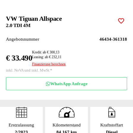
VW Tiguan Allspace
Zur M
2.0 TDI 4M
Angebotsnummer
46434-361318
Kredit: ab € 300,13
€ 33.490
Leasing: ab € 232,11
Finanzierung berechnen
inkl. NoVA und inkl. MwSt.*
WhatsApp Anfrage
Erstzulassung
Kilometerstand
Kraftstoffart
2/2023
84 167 km
Diesel