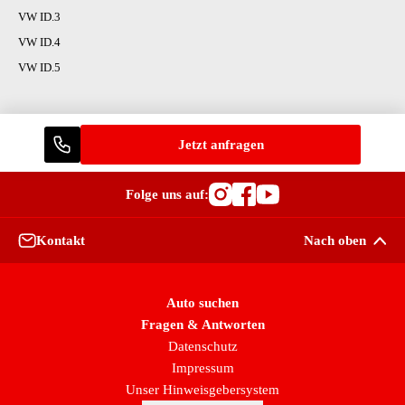
VW ID.3
VW ID.4
VW ID.5
Jetzt anfragen
Folge uns auf:
Besuche OutletCars
Besuche OutletC
Besuche Outle
Kontakt
Nach oben
Auto suchen
Fragen & Antworten
Datenschutz
Impressum
Unser Hinweisgebersystem