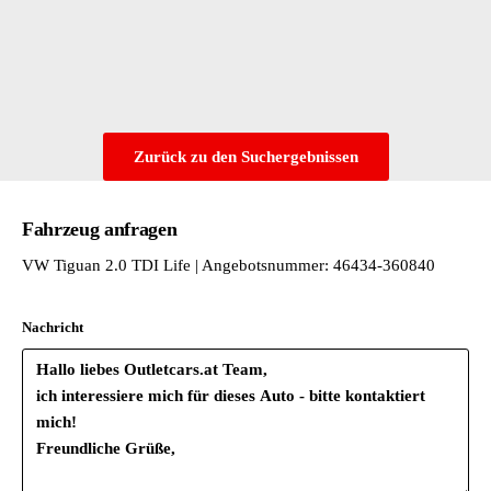
Spezielles Typschild für EG für M1-Pkw
Tire Mobility Set: 12-Volt-Kompressor und Reifendichtmittel
Transportschutzfolie (Mindestschutz) mit zus. Transportschutz
Tür und Seitenverkleidung Schaumfolie und Gewebe
Typprüfland Deutschland
Variante Grundausstattung
Zurück zu den Suchergebnissen
Verbandtasche - Warndreieck und Warnweste
Vorbereitet für We Connect und We Connect Plus
Wartungsintervallverlängerung
Fahrzeug anfragen
VW Tiguan 2.0 TDI Life | Angebotsnummer: 46434-360840
Nachricht