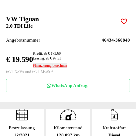
VW Tiguan
Zur M
2.0 TDI Life
Angebotsnummer
46434-360840
Kredit: ab € 173,60
€ 19.590
Leasing: ab € 97,51
Finanzierung berechnen
inkl. NoVA und inkl. MwSt.*
WhatsApp Anfrage
Erstzulassung
Kilometerstand
Kraftstoffart
12/2021
128 097 km
Diesel