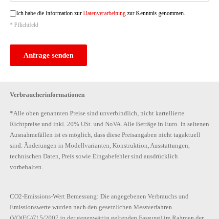
Ich habe die Information zur
Datenverarbeitung
zur Kenntnis genommen.
* Pflichtfeld
Anfrage senden
Verbraucherinformationen
*Alle oben genannten Preise sind unverbindlich, nicht kartellierte
Richtpreise und inkl. 20% USt. und NoVA. Alle Beträge in Euro. In seltenen
Ausnahmefällen ist es möglich, dass diese Preisangaben nicht tagaktuell
sind. Änderungen in Modellvarianten, Konstruktion, Ausstattungen,
technischen Daten, Preis sowie Eingabefehler sind ausdrücklich
vorbehalten.
CO2-Emissions-Wert Bemessung: Die angegebenen Verbrauchs und
Emissionswerte wurden nach den gesetzlichen Messverfahren
(VO(EG)715/2007 in der gegenwärtig geltenden Fassung) im Rahmen der