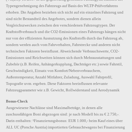
Typengenehmigung des Fahrzeugs auf Basis des WLTP-Prüfverfahrens
erhoben. Die Angaben beziehen sich nicht auf ein einzelnes Fahrzeug und
sind nicht Bestandteil des Angebotes, sondern dienen allein
Vergleichszwecken zwischen den verschiedenen Fahrzeugtypen. Der
Kraftstoffverbrauch und die CO2-Emissionen eines Fahrzeugs hängen nicht
nur von der effizienten Ausnutzung des Kraftstoffs durch das Fahrzeug ab,
sondern werden auch vom Fahrverhalten, Fahrstrecke und anderen nicht
technischen Faktoren beeinflusst. Abweichende Verbrauchswerte, CO2-
Emissionen und Reichweiten können sich durch Mehrausstattungen und
Zubehör (z.B. Reifen, Anhängerkupplung, Dachträger etc.) sowie Fahrstil,
Geschwindigkeit, Einsatz von Komfort/Nebenverbrauchern,
Außentemperatur, Anzahl Mitfahrer, Zuladung, Auswahl Fahrprofil,
Topografie uvm. ergeben. Diese Faktoren beeinflussen relevante
Fahrzeugparameter wie z.B. Gewicht, Rollwiderstand und Aerodynamik
Bonus-Check
Ausgewiesene Nachlässe sind Maximalbeträge, in denen alle
zuschussfähigen Boni abgezogen sind: je nach Modell bis zu € 2.750,-.
Darin enthalten: ¹Finanzierungsbonus: EUR 1.000,- beim Kauf eines über
ALL UC (Porsche Austria) importierten Gebrauchtwagens bei Finanzierung