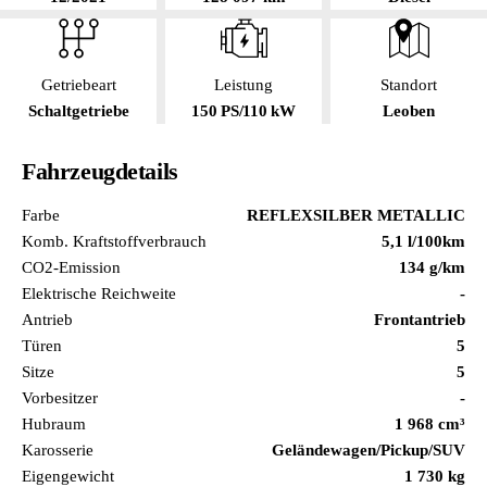
Getriebeart
Leistung
Standort
Schaltgetriebe
150 PS/110 kW
Leoben
Fahrzeugdetails
Farbe
REFLEXSILBER METALLIC
Komb. Kraftstoffverbrauch
5,1 l/100km
CO2-Emission
134 g/km
Elektrische Reichweite
-
Antrieb
Frontantrieb
Türen
5
Sitze
5
Vorbesitzer
-
Hubraum
1 968 cm³
Karosserie
Geländewagen/Pickup/SUV
Eigengewicht
1 730 kg