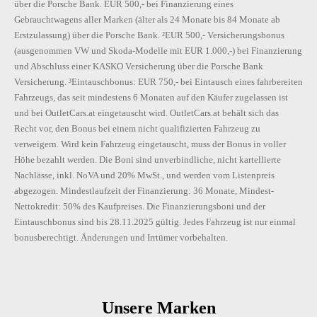
über die Porsche Bank. EUR 500,- bei Finanzierung eines
Gebrauchtwagens aller Marken (älter als 24 Monate bis 84 Monate ab
Erstzulassung) über die Porsche Bank. ²EUR 500,- Versicherungsbonus
(ausgenommen VW und Skoda-Modelle mit EUR 1.000,-) bei Finanzierung
und Abschluss einer KASKO Versicherung über die Porsche Bank
Versicherung. ³Eintauschbonus: EUR 750,- bei Eintausch eines fahrbereiten
Fahrzeugs, das seit mindestens 6 Monaten auf den Käufer zugelassen ist
und bei OutletCars.at eingetauscht wird. OutletCars.at behält sich das
Recht vor, den Bonus bei einem nicht qualifizierten Fahrzeug zu
verweigern. Wird kein Fahrzeug eingetauscht, muss der Bonus in voller
Höhe bezahlt werden. Die Boni sind unverbindliche, nicht kartellierte
Nachlässe, inkl. NoVA und 20% MwSt., und werden vom Listenpreis
abgezogen. Mindestlaufzeit der Finanzierung: 36 Monate, Mindest-
Nettokredit: 50% des Kaufpreises. Die Finanzierungsboni und der
Eintauschbonus sind bis 28.11.2025 gültig. Jedes Fahrzeug ist nur einmal
bonusberechtigt. Änderungen und Irrtümer vorbehalten.
Unsere Marken