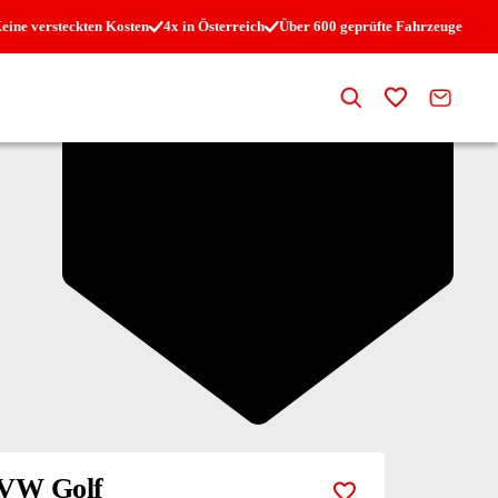
eine versteckten Kosten
4x in Österreich
Über 600 geprüfte Fahrzeuge
Suche
Zur Merkli
Kontak
VW Golf