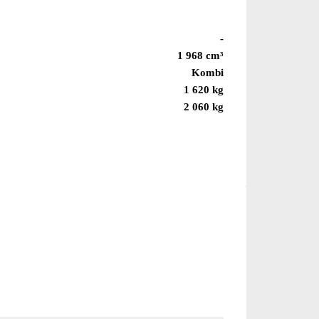
-
1 968 cm³
Kombi
1 620 kg
2 060 kg