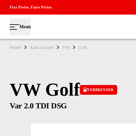
Fixe Preise. Faire Preise.
Menü
Home
Auto suchen
VW
Golf
VW Golf
VERBRENNER
Var 2.0 TDI DSG