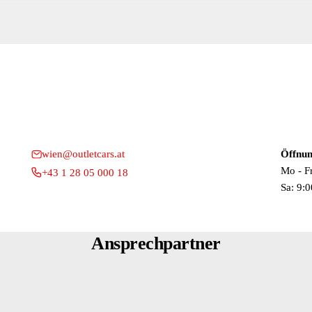
gelverstellung
klappbar - mit Memory
chts
onsfunktion
ch / hinten)
wien@outletcars.at
Öffnun
Mo - F
+43 1 28 05 000 18
Sa: 9:0
Ansprechpartner