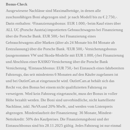
Bonus-Check
Ausgewiesene Nachlässe sind Maximalbeträge, in denen alle
zuschussfähigen Boni abgezogen sind: je nach Modell bis zu € 2.750,-.
Darin enthalten: ¹Finanzierungsbonus: EUR 1.000,- beim Kauf eines über
ALL UC (Porsche Austria) importierten Gebrauchtwagens bei Finanzierung
über die Porsche Bank. EUR 500,- bei Finanzierung eines
Gebrauchtwagens aller Marken (älter als 24 Monate bis 84 Monate ab
Erstzulassung) über die Porsche Bank. ²EUR 500,- Versicherungsbonus
(ausgenommen VW und Skoda-Modelle mit EUR 1.000,-) bei Finanzierung
und Abschluss einer KASKO Versicherung über die Porsche Bank
Versicherung. ³Eintauschbonus: EUR 750,- bei Eintausch eines fahrbereiten
Fahrzeugs, das seit mindestens 6 Monaten auf den Käufer zugelassen ist
und bei OutletCars.at eingetauscht wird. OutletCars.at behält sich das
Recht vor, den Bonus bei einem nicht qualifizierten Fahrzeug zu
verweigern. Wird kein Fahrzeug eingetauscht, muss der Bonus in voller
Höhe bezahlt werden. Die Boni sind unverbindliche, nicht kartellierte
Nachlässe, inkl. NoVA und 20% MwSt., und werden vom Listenpreis
abgezogen. Mindestlaufzeit der Finanzierung: 36 Monate, Mindest-
Nettokredit: 50% des Kaufpreises. Die Finanzierungsboni und der
Eintauschbonus sind bis 28.11.2025 gültig. Jedes Fahrzeug ist nur einmal