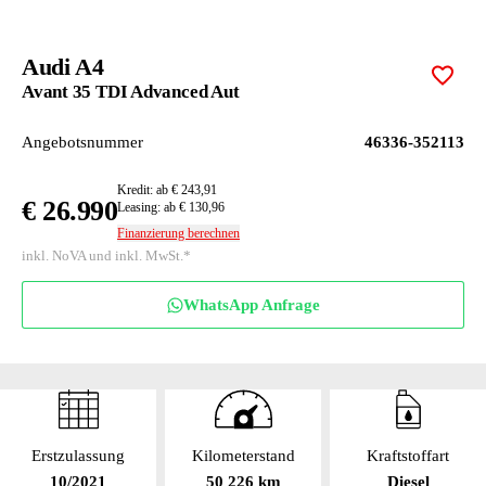
Audi A4
Zur M
Avant 35 TDI Advanced Aut
Angebotsnummer
46336-352113
Kredit: ab € 243,91
€ 26.990
Leasing: ab € 130,96
Finanzierung berechnen
inkl. NoVA und inkl. MwSt.*
WhatsApp Anfrage
Erstzulassung
Kilometerstand
Kraftstoffart
10/2021
50 226 km
Diesel