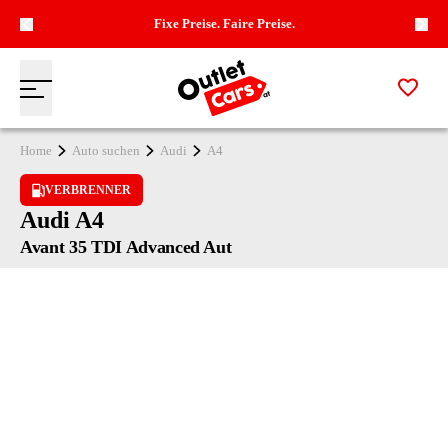
Fixe Preise. Faire Preise.
Zur M
Menü
Zur Startseite
Home
Auto suchen
Audi
A4
VERBRENNER
Audi A4
Avant 35 TDI Advanced Aut