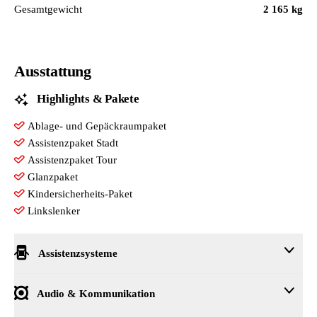
Gesamtgewicht
2 165 kg
Ausstattung
Highlights & Pakete
Ablage- und Gepäckraumpaket
Assistenzpaket Stadt
Assistenzpaket Tour
Glanzpaket
Kindersicherheits-Paket
Linkslenker
Assistenzsysteme
Audi active lane assist
Audio & Kommunikation
Audi adaptive cruise control