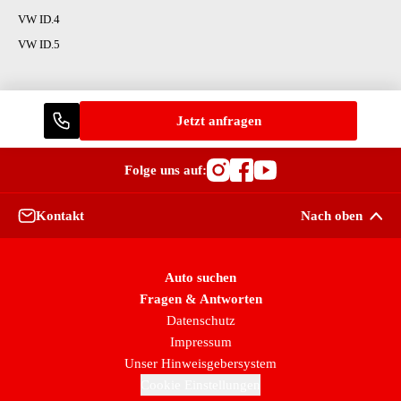
VW ID.4
VW ID.5
Jetzt anfragen
Folge uns auf:
Besuche OutletCars
Besuche OutletC
Besuche Outle
Kontakt
Nach oben
Auto suchen
Fragen & Antworten
Datenschutz
Impressum
Unser Hinweisgebersystem
Cookie Einstellungen