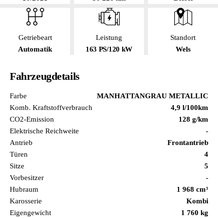
Getriebeart
Leistung
Standort
Automatik
163 PS/120 kW
Wels
Fahrzeugdetails
Farbe
MANHATTANGRAU METALLIC
Komb. Kraftstoffverbrauch
4,9 l/100km
CO2-Emission
128 g/km
Elektrische Reichweite
-
Antrieb
Frontantrieb
Türen
4
Sitze
5
Vorbesitzer
-
Hubraum
1 968 cm³
Karosserie
Kombi
Eigengewicht
1 760 kg