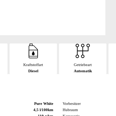
Kraftstoffart
Getriebeart
Diesel
Automatik
Pure White
Vorbesitzer
4,5 l/100km
Hubraum
119 g/km
Karosserie