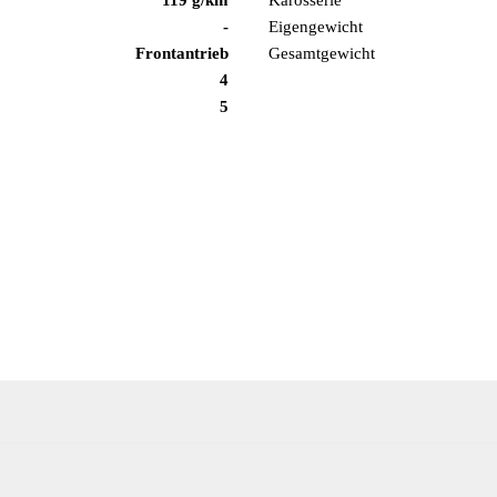
-
Eigengewicht
Frontantrieb
Gesamtgewicht
4
5
Funktion)
emskraftverstärker elektro-mechanisch