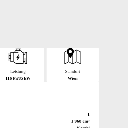
Leistung
Standort
116 PS/85 kW
Wien
1
1 968 cm³
Kombi