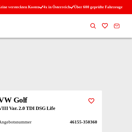
eine versteckten Kosten
4x in Österreich
Über 600 geprüfte Fahrzeuge
Suche
Zur Merkli
Kontak
VW Golf
Zur Merkliste hi
VIII Var. 2.0 TDI DSG Life
Angebotsnummer
46155-350360