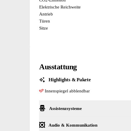
Elektrische Reichweite
Antrieb
Türen
Sitze
Ausstattung
Highlights & Pakete
Innenspiegel abblendbar
Assistenzsysteme
Autom. Distanzregelung (ACC inkl. Stop&Go-
Elektron. Stabilitäts-Programm (ESP) mit Br
Spurhalteassistent (Lane Assist)
Audio & Kommunikation