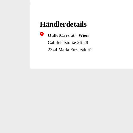
Aussenspiegel Wagenfarbe
Sonderlackierung Pure-White uni
Bordwerkzeug und Wagenheber
Karosserie: 5-türig
Verbandkasten und Warndreieck
Chromeinfassung Fensterheberschalter / Spiege
Stossfänger Wagenfarbe
Händlerdetails
OutletCars.at - Wien
Gabrielerstraße 26-28
2344 Maria Enzersdorf