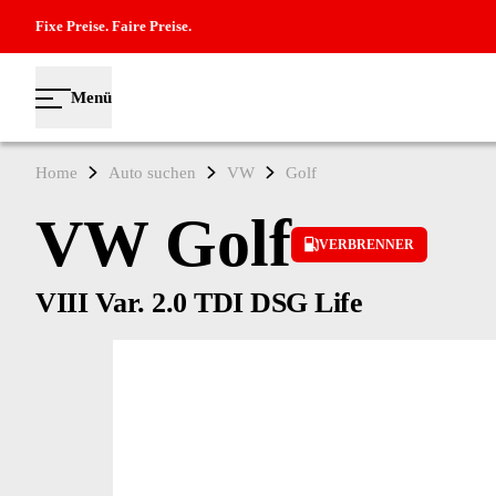
Fixe Preise. Faire Preise.
Menü
Home
Auto suchen
VW
Golf
VW Golf
VERBRENNER
VIII Var. 2.0 TDI DSG Life