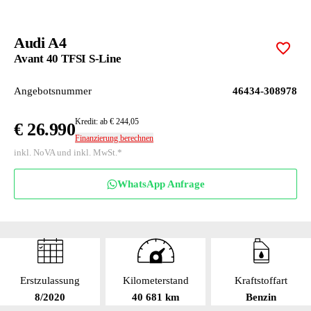
Audi A4
Zur M
Avant 40 TFSI S-Line
Angebotsnummer
46434-308978
Kredit: ab € 244,05
€ 26.990
Finanzierung berechnen
inkl. NoVA und inkl. MwSt.*
WhatsApp Anfrage
Erstzulassung
Kilometerstand
Kraftstoffart
8/2020
40 681 km
Benzin