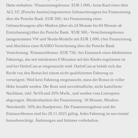
Darin enthalten: ¹Finanzierungsbonus: EUR 1.000,- beim Kauf eines über
ALL UC (Porsche Austria) importierten Gebrauchtwagens bei Finanzierung
über die Porsche Bank. EUR 500,- bei Finanzierung eines
Gebrauchtwagens aller Marken (älter als 24 Monate bis 84 Monate ab
Erstzulassung) über die Porsche Bank. ²EUR 500,- Versicherungsbonus
(ausgenommen VW und Skoda-Modelle mit EUR 1.000,-) bei Finanzierung
und Abschluss einer KASKO Versicherung über die Porsche Bank
Versicherung. ³Eintauschbonus: EUR 750,- bei Eintausch eines fahrbereiten
Fahrzeugs, das seit mindestens 6 Monaten auf den Käufer zugelassen ist
und bei OutletCars.at eingetauscht wird. OutletCars.at behält sich das
Recht vor, den Bonus bei einem nicht qualifizierten Fahrzeug zu
verweigern. Wird kein Fahrzeug eingetauscht, muss der Bonus in voller
Höhe bezahlt werden. Die Boni sind unverbindliche, nicht kartellierte
Nachlässe, inkl. NoVA und 20% MwSt., und werden vom Listenpreis
abgezogen. Mindestlaufzeit der Finanzierung: 36 Monate, Mindest-
Nettokredit: 50% des Kaufpreises. Die Finanzierungsboni und der
Eintauschbonus sind bis 28.11.2025 gültig. Jedes Fahrzeug ist nur einmal
bonusberechtigt. Änderungen und Irrtümer vorbehalten.