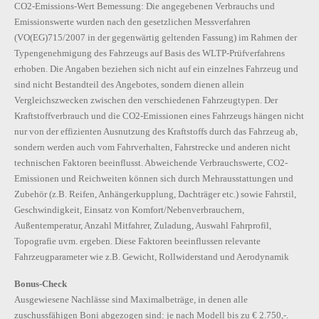
CO2-Emissions-Wert Bemessung: Die angegebenen Verbrauchs und
Emissionswerte wurden nach den gesetzlichen Messverfahren
(VO(EG)715/2007 in der gegenwärtig geltenden Fassung) im Rahmen der
Typengenehmigung des Fahrzeugs auf Basis des WLTP-Prüfverfahrens
erhoben. Die Angaben beziehen sich nicht auf ein einzelnes Fahrzeug und
sind nicht Bestandteil des Angebotes, sondern dienen allein
Vergleichszwecken zwischen den verschiedenen Fahrzeugtypen. Der
Kraftstoffverbrauch und die CO2-Emissionen eines Fahrzeugs hängen nicht
nur von der effizienten Ausnutzung des Kraftstoffs durch das Fahrzeug ab,
sondern werden auch vom Fahrverhalten, Fahrstrecke und anderen nicht
technischen Faktoren beeinflusst. Abweichende Verbrauchswerte, CO2-
Emissionen und Reichweiten können sich durch Mehrausstattungen und
Zubehör (z.B. Reifen, Anhängerkupplung, Dachträger etc.) sowie Fahrstil,
Geschwindigkeit, Einsatz von Komfort/Nebenverbrauchern,
Außentemperatur, Anzahl Mitfahrer, Zuladung, Auswahl Fahrprofil,
Topografie uvm. ergeben. Diese Faktoren beeinflussen relevante
Fahrzeugparameter wie z.B. Gewicht, Rollwiderstand und Aerodynamik
Bonus-Check
Ausgewiesene Nachlässe sind Maximalbeträge, in denen alle
zuschussfähigen Boni abgezogen sind: je nach Modell bis zu € 2.750,-.