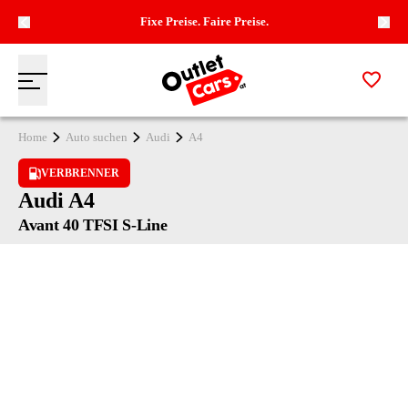
Fixe Preise. Faire Preise.
Zur M
Menü
Zur Startseite
Home
Auto suchen
Audi
A4
VERBRENNER
Audi A4
Avant 40 TFSI S-Line