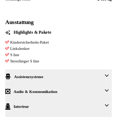
Ausstattung
Highlights & Pakete
Kindersicherheits-Paket
Linkslenker
S line
Stossfänger S line
Assistenzsysteme
Einparkhilfe plus
Audio & Kommunikation
Geschwindigkeitsregelanlage mit Geschwindigkeitsbegrenzer
Multifunktionskamera
8 Lautsprecher
Interieur
Audi phone box light