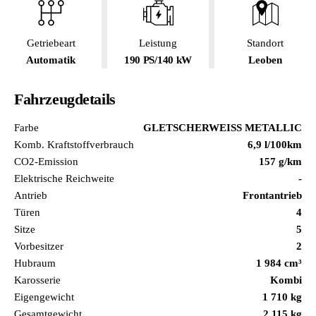
Getriebeart
Leistung
Standort
Automatik
190 PS/140 kW
Leoben
Fahrzeugdetails
Farbe
GLETSCHERWEISS METALLIC
Komb. Kraftstoffverbrauch
6,9 l/100km
CO2-Emission
157 g/km
Elektrische Reichweite
-
Antrieb
Frontantrieb
Türen
4
Sitze
5
Vorbesitzer
2
Hubraum
1 984 cm³
Karosserie
Kombi
Eigengewicht
1 710 kg
Gesamtgewicht
2 115 kg