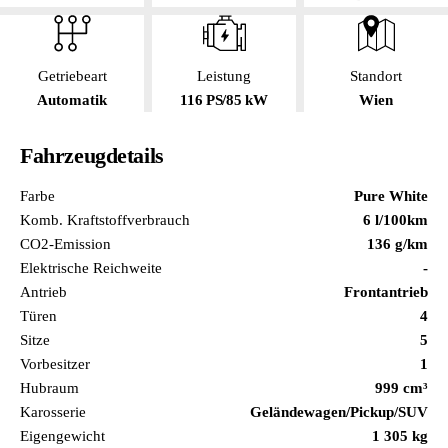
Getriebeart
Leistung
Standort
Automatik
116 PS/85 kW
Wien
Fahrzeugdetails
Farbe
Pure White
Komb. Kraftstoffverbrauch
6 l/100km
CO2-Emission
136 g/km
Elektrische Reichweite
-
Antrieb
Frontantrieb
Türen
4
Sitze
5
Vorbesitzer
1
Hubraum
999 cm³
Karosserie
Geländewagen/Pickup/SUV
Eigengewicht
1 305 kg