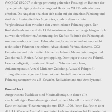
(VO(EG)715/2007 in der gegenwärtig geltenden Fassung) im Rahmen der
Typengenehmigung des Fahrzeugs auf Basis des WLTP-Prüfverfahrens
erhoben. Die Angaben beziehen sich nicht auf ein einzelnes Fahrzeug und
sind nicht Bestandteil des Angebotes, sondern dienen allein
Vergleichszwecken zwischen den verschiedenen Fahrzeugtypen. Der
Kraftstoffverbrauch und die CO2-Emissionen eines Fahrzeugs hängen nicht
nur von der effizienten Ausnutzung des Kraftstoffs durch das Fahrzeug ab,
sondern werden auch vom Fahrverhalten, Fahrstrecke und anderen nicht
technischen Faktoren beeinflusst. Abweichende Verbrauchswerte, CO2-
Emissionen und Reichweiten können sich durch Mehrausstattungen und
Zubehör (z.B. Reifen, Anhängerkupplung, Dachträger etc.) sowie Fahrstil,
Geschwindigkeit, Einsatz von Komfort/Nebenverbrauchern,
Außentemperatur, Anzahl Mitfahrer, Zuladung, Auswahl Fahrprofil,
Topografie uvm. ergeben. Diese Faktoren beeinflussen relevante
Fahrzeugparameter wie z.B. Gewicht, Rollwiderstand und Aerodynamik
Bonus-Check
Ausgewiesene Nachlässe sind Maximalbeträge, in denen alle
zuschussfähigen Boni abgezogen sind: je nach Modell bis zu € 2.750,-.
Darin enthalten: ¹Finanzierungsbonus: EUR 1.000,- beim Kauf eines über
ALL UC (Porsche Austria) importierten Gebrauchtwagens bei Finanzierung