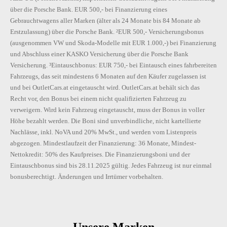
über die Porsche Bank. EUR 500,- bei Finanzierung eines
Gebrauchtwagens aller Marken (älter als 24 Monate bis 84 Monate ab
Erstzulassung) über die Porsche Bank. ²EUR 500,- Versicherungsbonus
(ausgenommen VW und Skoda-Modelle mit EUR 1.000,-) bei Finanzierung
und Abschluss einer KASKO Versicherung über die Porsche Bank
Versicherung. ³Eintauschbonus: EUR 750,- bei Eintausch eines fahrbereiten
Fahrzeugs, das seit mindestens 6 Monaten auf den Käufer zugelassen ist
und bei OutletCars.at eingetauscht wird. OutletCars.at behält sich das
Recht vor, den Bonus bei einem nicht qualifizierten Fahrzeug zu
verweigern. Wird kein Fahrzeug eingetauscht, muss der Bonus in voller
Höhe bezahlt werden. Die Boni sind unverbindliche, nicht kartellierte
Nachlässe, inkl. NoVA und 20% MwSt., und werden vom Listenpreis
abgezogen. Mindestlaufzeit der Finanzierung: 36 Monate, Mindest-
Nettokredit: 50% des Kaufpreises. Die Finanzierungsboni und der
Eintauschbonus sind bis 28.11.2025 gültig. Jedes Fahrzeug ist nur einmal
bonusberechtigt. Änderungen und Irrtümer vorbehalten.