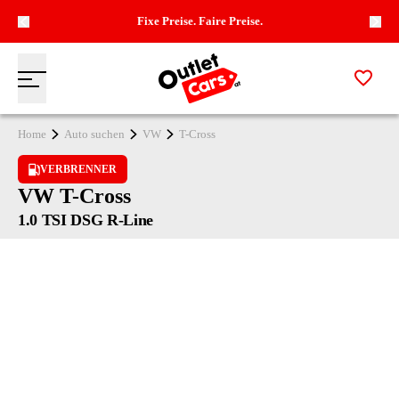
Fixe Preise. Faire Preise.
Zur M
Menü
Zur Startseite
Home
Auto suchen
VW
T-Cross
VERBRENNER
VW T-Cross
1.0 TSI DSG R-Line