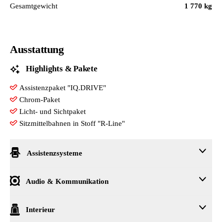
Gesamtgewicht
1 770 kg
Ausstattung
Highlights & Pakete
Assistenzpaket "IQ.DRIVE"
Chrom-Paket
Licht- und Sichtpaket
Sitzmittelbahnen in Stoff "R-Line"
Assistenzsysteme
Abstandsregelung
Audio & Kommunikation
Berganfahrassistent
Einparkhilfe
6 Lautsprecher
Interieur
Elektronisches Stabilisierungsprogramm
App Connect