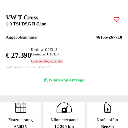
VW T-Cross
Zur M
1.0 TSI DSG R-Line
Angebotsnummer
46155-267718
Kredit: ab € 223,48
€ 27.390
Leasing: ab € 163,07
Finanzierung berechnen
inkl. NoVA und inkl. MwSt.*
WhatsApp Anfrage
Erstzulassung
Kilometerstand
Kraftstoffart
6/2025
12 290 km
Benzin