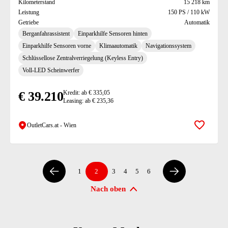
Kilometerstand
15 218 km
Leistung
150 PS / 110 kW
Getriebe
Automatik
Berganfahrassistent
Einparkhilfe Sensoren hinten
Einparkhilfe Sensoren vorne
Klimaautomatik
Navigationssystem
Schlüssellose Zentralverriegelung (Keyless Entry)
Voll-LED Scheinwerfer
€ 39.210
Kredit: ab € 335,05
Leasing: ab € 235,36
OutletCars.at - Wien
Zur Mer
1
2
3
4
5
6
Nach oben