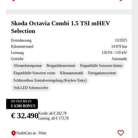
Zur Mer
Skoda Octavia Combi 1.5 TSI mHEV
Selection
Erstzulassung
12/2025
Kilometerstand
14 870 km
Leistung
150 PS / 110 kW
Getriebe
Automatik
Abstandstempomat
Berganfahrassistent
Einparkhilfe Sensoren hinten
Einparkhilfe Sensoren vorne
Klimaautomatik
Navigationssystem
Schlüssellose Zentralverriegelung (Keyless Entry)
Voll-LED Scheinwerfer
ON TOP BIS ZU
€ 4.500 BONUS
€ 32.490
Kredit: ab € 262,79
Leasing: ab € 175,78
OutletCars.at - Wien
Zur Mer