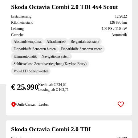
Skoda Octavia Combi 2.0 TDI 4x4 Scout
Erstzulassung
12/2022
Kilometerstand
126 886 km
Leistung
150 PS / 110 kW
Getriebe
Automatik
Abstandstempomat
Allradantrieb
Berganfahrassistent
Einparkhilfe Sensoren hinten
Einparkhilfe Sensoren vorne
Klimaautomatik
Navigationssystem
Schlüssellose Zentralverriegelung (Keyless Entry)
Voll-LED Scheinwerfer
€ 25.990
Kredit: ab € 234,62
Leasing: ab € 163,71
OutletCars.at - Leoben
Zur Mer
Skoda Octavia Combi 2.0 TDI