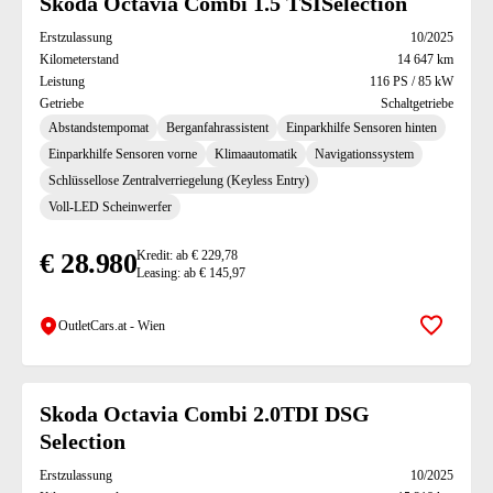
Skoda Octavia Combi 1.5 TSISelection
Erstzulassung
10/2025
Kilometerstand
14 647 km
Leistung
116 PS / 85 kW
Getriebe
Schaltgetriebe
Abstandstempomat
Berganfahrassistent
Einparkhilfe Sensoren hinten
Einparkhilfe Sensoren vorne
Klimaautomatik
Navigationssystem
Schlüssellose Zentralverriegelung (Keyless Entry)
Voll-LED Scheinwerfer
€ 28.980
Kredit: ab € 229,78
Leasing: ab € 145,97
OutletCars.at - Wien
Zur Mer
Skoda Octavia Combi 2.0TDI DSG
Selection
Erstzulassung
10/2025