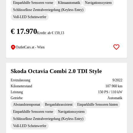
Einparkhilfe Sensoren vorne
Klimaautomatik
Navigationssystem
Schlüssellose Zentralverriegelung (Keyless Entry)
Voll-LED Scheinwerfer
€ 17.970
Kredit: ab € 159,13
OutletCars.at - Wien
Zur Mer
Skoda Octavia Combi 2.0 TDI Style
Erstzulassung
9/2022
Kilometerstand
107 960 km
Leistung
150 PS / 110 kW
Getriebe
Automatik
Abstandstempomat
Berganfahrassistent
Einparkhilfe Sensoren hinten
Einparkhilfe Sensoren vorne
Navigationssystem
Schlüssellose Zentralverriegelung (Keyless Entry)
Voll-LED Scheinwerfer