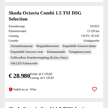
Skoda Octavia Combi 1.5 TSI DSG
Selection
Erstzulassung
10/2025
Kilometerstand
13 220 km
Leistung
116 PS / 85 kW
Getriebe
Schaltgetriebe
Abstandstempomat
Berganfahrassistent
Einparkhilfe Sensoren hinten
Einparkhilfe Sensoren vorne
Klimaautomatik
Navigationssystem
Schlüssellose Zentralverriegelung (Keyless Entry)
Voll-LED Scheinwerfer
€ 28.980
Kredit: ab € 229,66
Leasing: ab € 145,83
OutletCars.at - Wien
Zur Mer