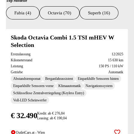
Top Modelle
Fabia (4)
Octavia (70)
Superb (16)
Suchresultate
Skoda Octavia Combi 1.5 TSI mHEV W
Selection
Erstzulassung
12/2025
Kilometerstand
15 630 km
Leistung
150 PS / 110 kW
Getriebe
Automatik
Abstandstempomat
Berganfahrassistent
Einparkhilfe Sensoren hinten
Einparkhilfe Sensoren vorne
Klimaautomatik
Navigationssystem
Schlüssellose Zentralverriegelung (Keyless Entry)
Voll-LED Scheinwerfer
€ 32.490
Kredit: ab € 276,84
Leasing: ab € 190,04
OutletCars.at - Wien