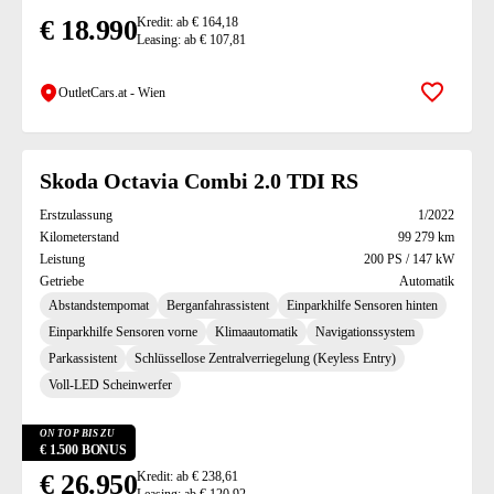
€ 18.990
Kredit: ab € 164,18
Leasing: ab € 107,81
OutletCars.at - Wien
Zur Mer
Skoda Octavia Combi 2.0 TDI RS
Erstzulassung
1/2022
Kilometerstand
99 279 km
Leistung
200 PS / 147 kW
Getriebe
Automatik
Abstandstempomat
Berganfahrassistent
Einparkhilfe Sensoren hinten
Einparkhilfe Sensoren vorne
Klimaautomatik
Navigationssystem
Parkassistent
Schlüssellose Zentralverriegelung (Keyless Entry)
Voll-LED Scheinwerfer
ON TOP BIS ZU
€ 1.500 BONUS
€ 26.950
Kredit: ab € 238,61