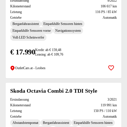
Erstzulassung
9/2022
Kilometerstand
106 617 km
Leistung
116 PS / 85 kW
Getriebe
Automatik
Berganfahrassistent
Einparkhilfe Sensoren hinten
Einparkhilfe Sensoren vorne
Navigationssystem
Voll-LED Scheinwerfer
€ 17.990
Kredit: ab € 159,48
Leasing: ab € 109,76
OutletCars.at - Leoben
Zur Mer
Skoda Octavia Combi 2.0 TDI Style
Erstzulassung
3/2021
Kilometerstand
119 991 km
Leistung
150 PS / 110 kW
Getriebe
Automatik
Abstandstempomat
Berganfahrassistent
Einparkhilfe Sensoren hinten