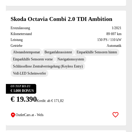
Skoda Octavia Combi 2.0 TDI Ambition
Erstzulassung
1/2021
Kilometerstand
89 697 km
Leistung
150 PS / 110 kW
Getriebe
Automatik
Abstandstempomat
Berganfahrassistent
Einparkhilfe Sensoren hinten
Einparkhilfe Sensoren vorne
Navigationssystem
Schlüssellose Zentralverriegelung (Keyless Entry)
Voll-LED Scheinwerfer
ON TOP BIS ZU
€ 1.000 BONUS
€ 19.390
Kredit: ab € 171,82
OutletCars.at - Wels
Zur Mer