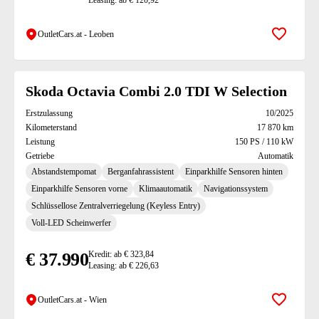
Leasing: ab € 120,92
OutletCars.at - Leoben
Zur Mer
Skoda Octavia Combi 2.0 TDI W Selection
Erstzulassung
10/2025
Kilometerstand
17 870 km
Leistung
150 PS / 110 kW
Getriebe
Automatik
Abstandstempomat
Berganfahrassistent
Einparkhilfe Sensoren hinten
Einparkhilfe Sensoren vorne
Klimaautomatik
Navigationssystem
Schlüssellose Zentralverriegelung (Keyless Entry)
Voll-LED Scheinwerfer
€ 37.990
Kredit: ab € 323,84
Leasing: ab € 226,63
OutletCars.at - Wien
Zur Mer