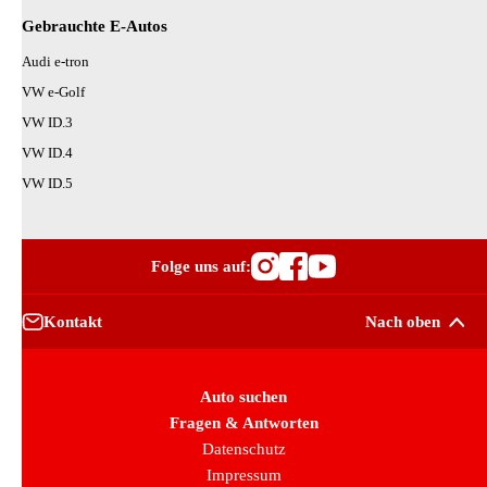
Gebrauchte E-Autos
Audi e-tron
VW e-Golf
VW ID.3
VW ID.4
VW ID.5
Folge uns auf:
Besuche OutletCars
Besuche OutletC
Besuche Outle
Kontakt
Nach oben
Auto suchen
Fragen & Antworten
Datenschutz
Impressum